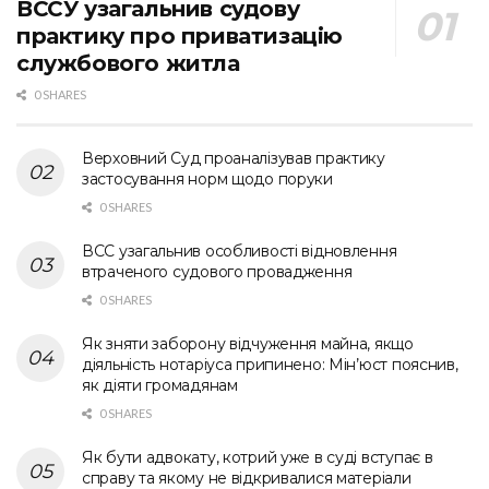
ВССУ узагальнив судову
практику про приватизацію
службового житла
0 SHARES
Верховний Суд проаналізував практику
застосування норм щодо поруки
0 SHARES
ВСС узагальнив особливості відновлення
втраченого судового провадження
0 SHARES
Як зняти заборону відчуження майна, якщо
діяльність нотаріуса припинено: Мін’юст пояснив,
як діяти громадянам
0 SHARES
Як бути адвокату, котрий уже в суді вступає в
справу та якому не відкривалися матеріали