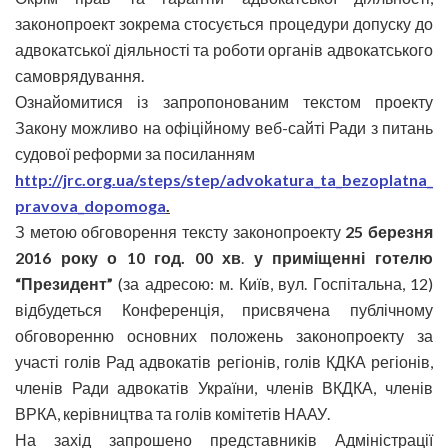
законопроект зокрема стосується процедури допуску до
адвокатської діяльності та роботи органів адвокатського
самоврядування.
Ознайомитися із запропонованим текстом проекту
Закону можливо на офіційному веб-сайті Ради з питань
судової реформи за посиланням
http://jrc.org.ua/steps/step/
advokatura_ta_bezoplatna_
pravova_dopomoga
.
З метою обговорення тексту законопроекту
25 березня
2016 року о 10 год. 00 хв
.
у приміщенні готелю
“Президент”
(за адресою: м. Київ, вул. Госпітальна, 12)
відбудеться Конференція, присвячена публічному
обговоренню основних положень законопроекту за
участі голів Рад адвокатів регіонів, голів КДКА регіонів,
членів Ради адвокатів України, членів ВКДКА, членів
ВРКА, керівництва та голів комітетів НААУ.
На захід запрошено представників Адміністрації