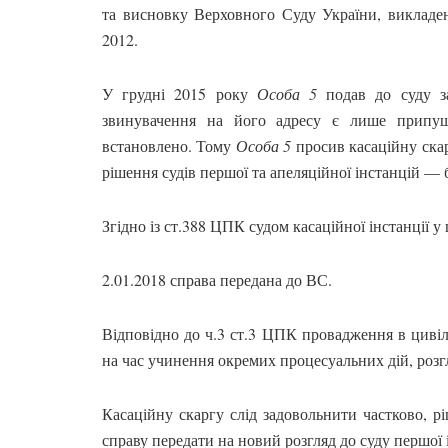
та висновку Верховного Суду України, викладен
2012.
У грудні 2015 року
Особа 5
подав до суду за
звинувачення на його адресу є лише припу
встановлено. Тому
Особа 5
просив касаційну ска
рішення судів першої та апеляційної інстанцій — б
Згідно із ст.388 ЦПК судом касаційної інстанції у
2.01.2018 справа передана до ВС.
Відповідно до ч.3 ст.3 ЦПК провадження в цивіл
на час учинення окремих процесуальних дій, розг
Касаційну скаргу слід задовольнити частково, рі
справу передати на новий розгляд до суду першої і