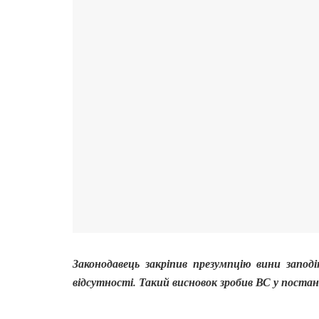
Законодавець закріпив презумпцію вини заподі
відсутності. Такий висновок зробив ВС у постан