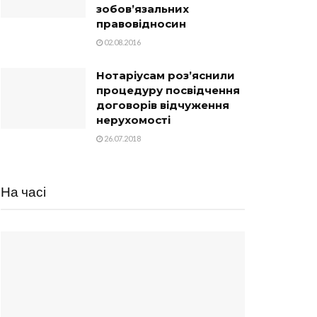
зобов’язальних
правовідносин
02.08.2016
Нотаріусам роз’яснили
процедуру посвідчення
договорів відчуження
нерухомості
26.07.2018
На часі