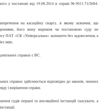
ого у постанові від 19.08.2014 в справі №5011-71/2684-
перечення на касаційну скаргу, в якому зазначив, що
щеннями, його вину вироком чи постановою суду не
ргу ПАТ «СК «Універсальна» залишити без задоволення, а
ез змін.
 цивільних справах є ВС.
ьних справах здійснюється відповідно до законів, чинних
ляду і вирішення справи.
шення судів першої та апеляційної інстанцій скасувати, а
нстанції.