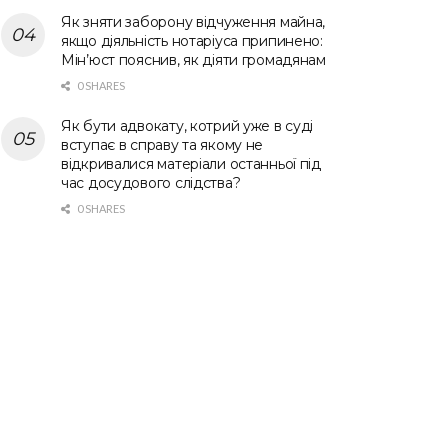
Як зняти заборону відчуження майна,
якщо діяльність нотаріуса припинено:
Мін’юст пояснив, як діяти громадянам
0 SHARES
Як бути адвокату, котрий уже в суді
вступає в справу та якому не
відкривалися матеріали останньої під
час досудового слідства?
0 SHARES