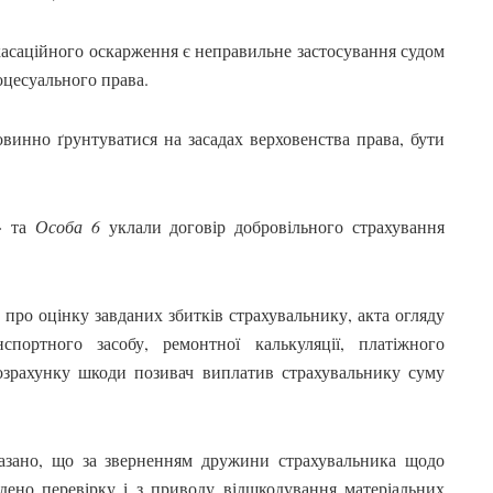
касаційного оскарження є неправильне застосування судом
цесуального права.
винно ґрунтуватися на засадах верховенства права, бути
» та
Особа 6
уклали договір добровільного страхування
у про оцінку завданих збитків страхувальнику, акта огляду
спортного засобу, ремонтної калькуляції, платіжного
розрахунку шкоди позивач виплатив страхувальнику суму
зано, що за зверненням дружини страхувальника щодо
дено перевірку і з приводу відшкодування матеріальних