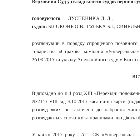
Верховний Суд у складі колегії суддів першої с
головуючого
— ЛУСПЕНИКА Д. Д.,
суддів:
БІЛОКОНЬ О.В., ГУЛЬКА Б.І., СИНЕЛЬНИ
розглянувши в порядку спрощеного позовного 
товариства «Страхова компанія «Універсальна
26.08.2015 та ухвалу Апеляційного суду м.Києві в
ВС
Відповідно до п.4 розд.XIII «Перехідні положен
№2147-VIII від 3.10.2017 касаційні скарги (пода
розгляд яких не закінчено до набрання чинн
розглядаються спочатку за правилами, що діють п
У квітні 2015 року ПАТ «СК «Універсальна» з