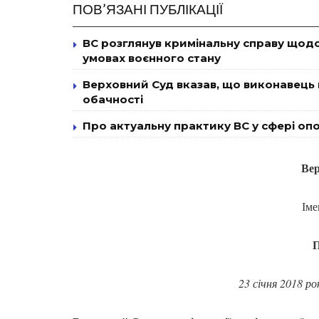
ПОВ’ЯЗАНІ ПУБЛІКАЦІЇ
ВС розглянув кримінальну справу щодо
умовах воєнного стану
Верховний Суд вказав, що виконавець
обачності
Про актуальну практику ВС у сфері оп
Вер
Іме
П
23 січня 2018 р