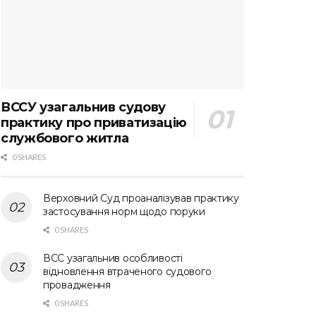
ВССУ узагальнив судову
практику про приватизацію
службового житла
0 SHARES
Верховний Суд проаналізував практику
застосування норм щодо поруки
0 SHARES
ВСС узагальнив особливості
відновлення втраченого судового
провадження
0 SHARES