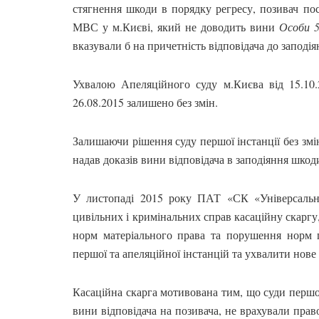
стягнення шкоди в порядку регресу, позивач по
МВС у м.Києві, який не доводить вини
Особи 
вказували б на причетність відповідача до заподія
Ухвалою Апеляційного суду м.Києва від 15.10
26.08.2015 залишено без змін.
Залишаючи рішення суду першої інстанції без змін
надав доказів вини відповідача в заподіяння шкод
У листопаді 2015 року ПАТ «СК «Універсальна
цивільних і кримінальних справ касаційну скаргу
норм матеріального права та порушення норм п
першої та апеляційної інстанцій та ухвалити нове
Касаційна скарга мотивована тим, що суди першої
вини відповідача на позивача, не врахували прав