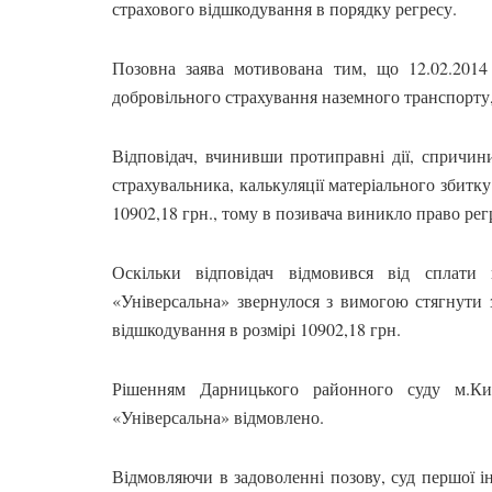
страхового відшкодування в порядку регресу.
Позовна заява мотивована тим, що 12.02.20
добровільного страхування наземного транспорту
Відповідач, вчинивши протиправні дії, спричин
страхувальника, калькуляції матеріального збитк
10902,18 грн., тому в позивача виникло право рег
Оскільки відповідач відмовився від сплат
«Універсальна» звернулося з вимогою стягнути
відшкодування в розмірі 10902,18 грн.
Рішенням Дарницького районного суду м.Ки
«Універсальна» відмовлено.
Відмовляючи в задоволенні позову, суд першої ін