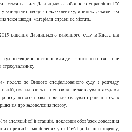
силається на лист Дарницького районного управління ГУ
5
у заподіянні шкоди страхувальнику, а інших доказів, які
ння такої шкоди, матеріали справи не містять.
.2015 рішення Дарницького районного суду м.Києва від
, суд апеляційної інстанції виходив із того, що позивач не
и страхувальнику.
» подало до Вищого спеціалізованого суду з розгляду
, в якій, посилаючись на неправильне застосування судами
роцесуального права, просило скасувати рішення судів
 рішення про задоволення позову.
 та апеляційної інстанцій, поклавши обов’язок доведення
ових приписів, закріплених у ст.1166 Цивільного кодексу,