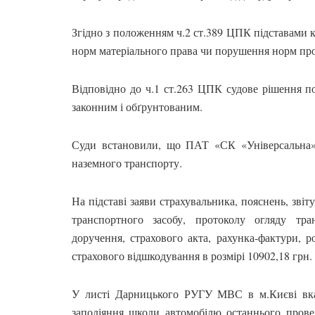
Згідно з положенням ч.2 ст.389 ЦПК підставами 
норм матеріального права чи порушення норм про
Відповідно до ч.1 ст.263 ЦПК судове рішення по
законним і обґрунтованим.
Суди встановили, що ПАТ «СК «Універсальна
наземного транспорту.
На підставі заяви страхувальника, пояснень, звіт
транспортного засобу, протоколу огляду тран
доручення, страхового акта, рахунка-фактури, 
страхового відшкодування в розмірі 10902,18 грн.
У листі Дарницького РУГУ МВС в м.Києві вка
заподіяння шкоди автомобілю останнього прове