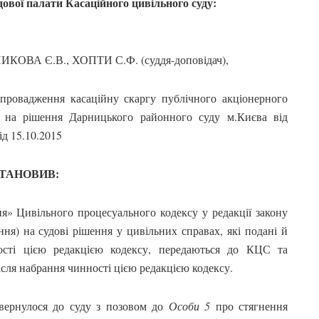
удової палати Касаційного цивільного суду:
КОВА Є.В., ХОПТИ С.Ф. (суддя-доповідач),
провадження касаційну скаргу публічного акціонерного
» на рішення Дарницького районного суду м.Києва від
ід 15.10.2015
ТАНОВИВ:
ня» Цивільного процесуального кодексу у редакції закону
ння) на судові рішення у цивільних справах, які подані й
ості цією редакцією кодексу, передаються до КЦС та
ісля набрання чинності цією редакцією кодексу.
вернулося до суду з позовом до
Особи 5
про стягнення