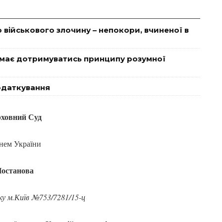
 військового злочину – непокори, вчиненої в
 має дотримуватись принципу розумної
одаткування
ховний Суд
нем України
останова
оку м.Київ №753/7281/15-ц