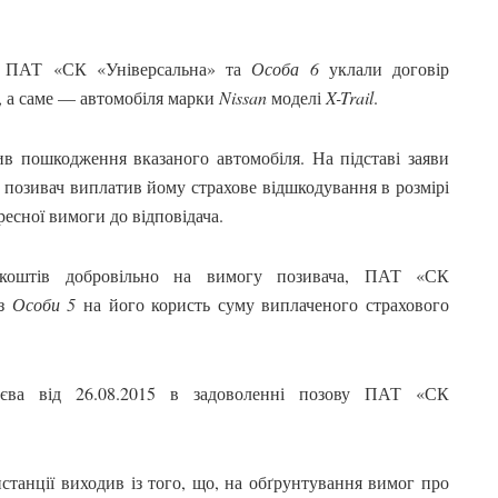
14 ПАТ «СК «Універсальна» та
Особа 6
уклали договір
, а саме — автомобіля марки
Nissan
моделі
X-Trail
.
ив пошкодження вказаного автомобіля. На підставі заяви
у позивач виплатив йому страхове відшкодування в розмірі
ресної вимоги до відповідача.
и коштів добровільно на вимогу позивача, ПАТ «СК
 з
Особи 5
на його користь суму виплаченого страхового
єва від 26.08.2015 в задоволенні позову ПАТ «СК
станції виходив із того, що, на обґрунтування вимог про