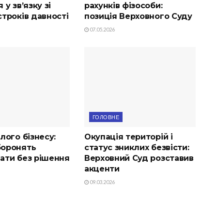
 у зв’язку зі
рахунків фізособи:
троків давності
позиція Верховного Суду
07.05.2026
ГОЛОВНЕ
лого бізнесу:
Окупація територій і
оронять
статус зниклих безвісти:
ати без рішення
Верховний Суд розставив
акценти
09.03.2026