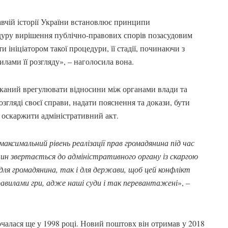
авчій історії України встановлює принципи
дуру вирішення публічно-правових спорів позасудовим
 ініціатором такої процедури, її стадії, починаючи з
лами її розгляду», – наголосила вона.
каний врегулювати відносини між органами влади та
згляді своєї справи, надати пояснення та докази, бути
ж оскаржити адміністративний акт.
аксимальний рівень реалізації прав громадянина під час
нин звертається до адміністративного органу із скаргою
 для громадянина, так і для держави, щоб цей конфлікт
правилами гри, адже наші суди і так перевантажені
», –
чалася ще у 1998 році. Новий поштовх він отримав у 2018