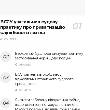
ВССУ узагальнив судову
практику про приватизацію
службового житла
0 SHARES
Верховний Суд проаналізував практику
застосування норм щодо поруки
0 SHARES
ВСС узагальнив особливості
відновлення втраченого судового
провадження
0 SHARES
Як зняти заборону відчуження майна,
якщо діяльність нотаріуса припинено:
Мін’юст пояснив, як діяти громадянам