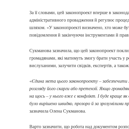
За її словами, цей законопроект вперше в законод
адміністративного провадження й регулює проце
шляхом. «У законопроекті визначено, хто може бути
повідомлення й закінчуючи інструментами й прави
Сукманова зазначила, що цей законопроект покли
громадянами, які матимуть змогу брати участь у ро
вислуханими, залучити свідків, експертів, а тако
«
Єдина мета цього законопроекту – забезпечити м
розгляду його скарги або претензії. Якщо громадя
на щось – у нього вже є конфлікт. І буде краще як
було вирішено швидко, прозоро й за зрозумілими 
зазначила Олена Сукманова.
Варто зазначити, що робота над документом розпо