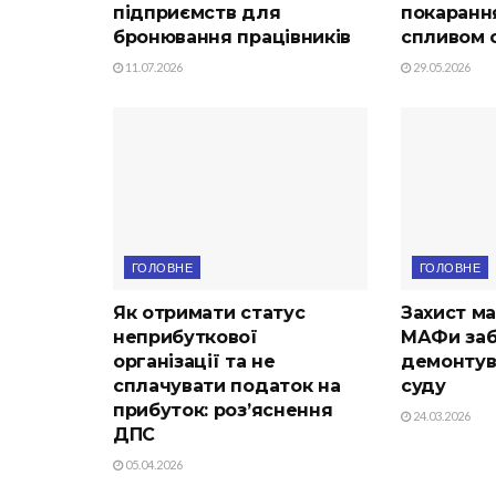
підприємств для
покарання
бронювання працівників
спливом с
11.07.2026
29.05.2026
ГОЛОВНЕ
ГОЛОВНЕ
Як отримати статус
Захист ма
неприбуткової
МАФи заб
організації та не
демонтув
сплачувати податок на
суду
прибуток: роз’яснення
24.03.2026
ДПС
05.04.2026