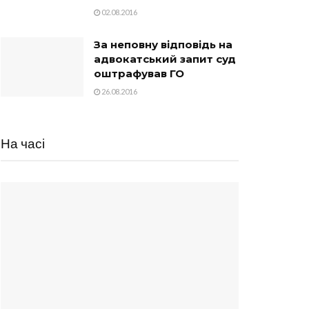
02.08.2016
За неповну відповідь на
адвокатський запит суд
оштрафував ГО
26.08.2016
На часі