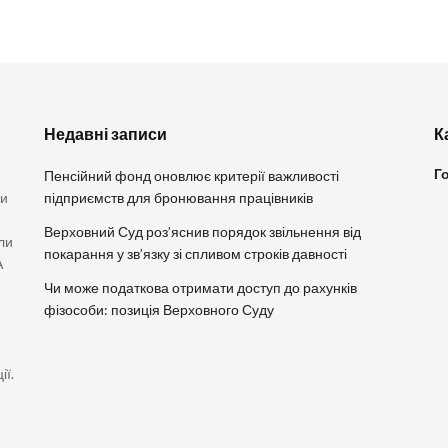
Недавні записи
К
Г
Пенсійний фонд оновлює критерії важливості
ви
підприємств для бронювання працівників
Верховний Суд роз’яснив порядок звільнення від
ли
покарання у зв’язку зі спливом строків давності
А
Чи може податкова отримати доступ до рахунків
фізособи: позиція Верховного Суду
ії.