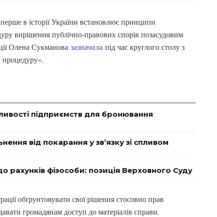
перше в історії України встановлює принципи
дуру вирішення публічно-правових спорів позасудовим
ції Олена Сукманова
зазначила
під час круглого столу з
 процедуру».
ливості підприємств для бронювання
нення від покарання у зв’язку зі спливом
о рахунків фізособи: позиція Верховного Суду
трації обґрунтовувати свої рішення стосовно прав
авати громадянам доступ до матеріалів справи.