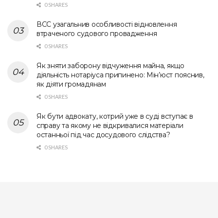
0 SHARES
ВСС узагальнив особливості відновлення
втраченого судового провадження
0 SHARES
Як зняти заборону відчуження майна, якщо
діяльність нотаріуса припинено: Мін’юст пояснив,
як діяти громадянам
0 SHARES
Як бути адвокату, котрий уже в суді вступає в
справу та якому не відкривалися матеріали
останньої під час досудового слідства?
0 SHARES