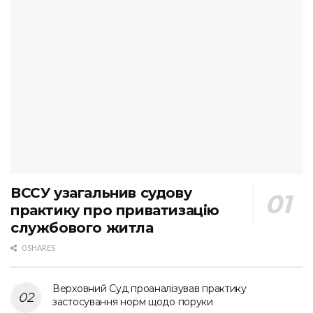
ВССУ узагальнив судову
практику про приватизацію
службового житла
0 SHARES
Верховний Суд проаналізував практику
застосування норм щодо поруки