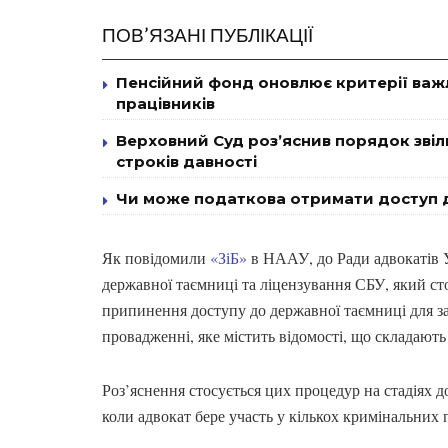
ПОВ’ЯЗАНІ ПУБЛІКАЦІЇ
Пенсійний фонд оновлює критерії важ
працівників
Верховний Суд роз’яснив порядок звіль
строків давності
Чи може податкова отримати доступ д
Як повідомили
«ЗіБ»
в НААУ, до Ради адвокатів
державної таємниці та ліцензування СБУ, який ст
припинення доступу до державної таємниці для за
провадженні, яке містить відомості, що складают
Роз’яснення стосується цих процедур на стадіях д
коли адвокат бере участь у кількох кримінальних