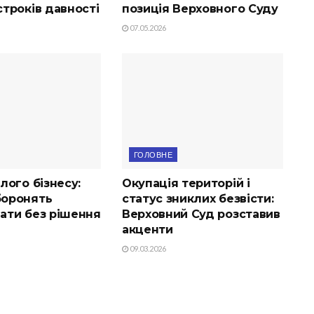
троків давності
позиція Верховного Суду
07.05.2026
ГОЛОВНЕ
лого бізнесу:
Окупація територій і
оронять
статус зниклих безвісти:
ати без рішення
Верховний Суд розставив
акценти
09.03.2026