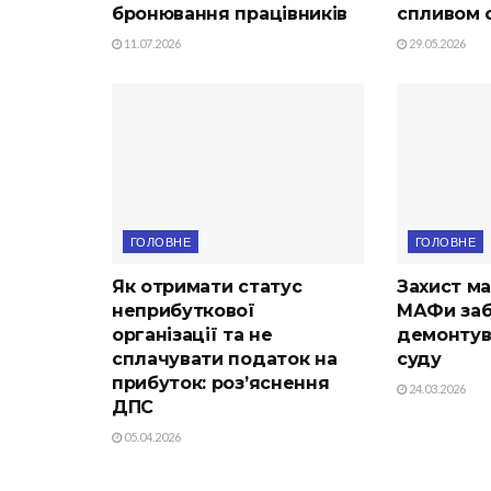
бронювання працівників
спливом с
11.07.2026
29.05.2026
ГОЛОВНЕ
ГОЛОВНЕ
Як отримати статус
Захист ма
неприбуткової
МАФи заб
організації та не
демонтув
сплачувати податок на
суду
прибуток: роз’яснення
24.03.2026
ДПС
05.04.2026