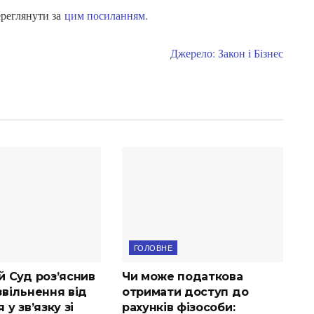
ереглянути за
цим посиланням
.
Джерело: Закон і Бізнес
ГОЛОВНЕ
й Суд роз’яснив
Чи може податкова
вільнення від
отримати доступ до
 у зв’язку зі
рахунків фізособи: