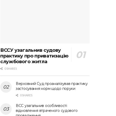
ВССУ узагальнив судову
практику про приватизацію
службового житла
0 SHARES
Верховний Суд проаналізував практику
застосування норм щодо поруки
0 SHARES
ВСС узагальнив особливості
відновлення втраченого судового
провадження