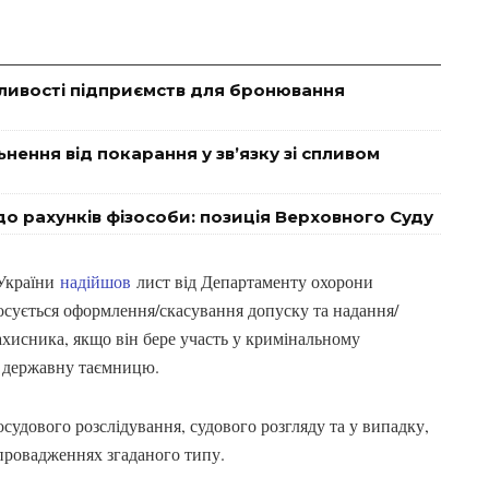
ливості підприємств для бронювання
нення від покарання у зв’язку зі спливом
о рахунків фізособи: позиція Верховного Суду
 України
надійшов
лист від Департаменту охорони
осується оформлення/скасування допуску та надання/
хисника, якщо він бере участь у кримінальному
ь державну таємницю.
осудового розслідування, судового розгляду та у випадку,
 провадженнях згаданого типу.