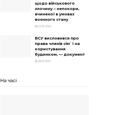
щодо військового
злочину – непокори,
вчиненої в умовах
воєнного стану
25.07.2023
ВСУ висловився про
права членів сім`ї на
користування
будинком, — документ
28.07.2017
На часі