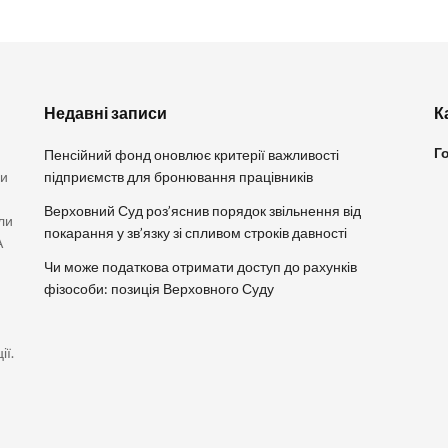
Недавні записи
К
Г
Пенсійний фонд оновлює критерії важливості
ви
підприємств для бронювання працівників
Верховний Суд роз’яснив порядок звільнення від
ли
покарання у зв’язку зі спливом строків давності
А
Чи може податкова отримати доступ до рахунків
фізособи: позиція Верховного Суду
ії.