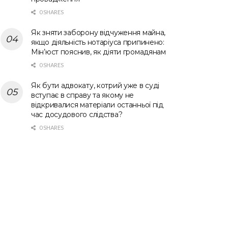
0 SHARES
Як зняти заборону відчуження майна,
якщо діяльність нотаріуса припинено:
Мін’юст пояснив, як діяти громадянам
0 SHARES
Як бути адвокату, котрий уже в суді
вступає в справу та якому не
відкривалися матеріали останньої під
час досудового слідства?
0 SHARES