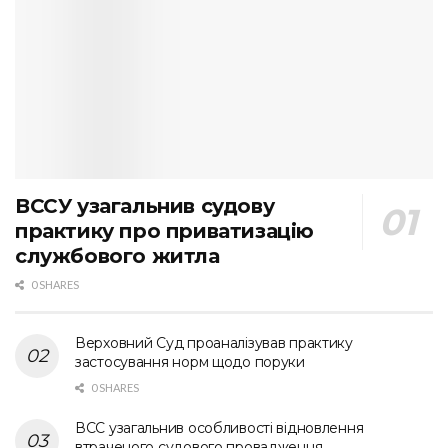
ВССУ узагальнив судову
практику про приватизацію
службового житла
0 SHARES
Верховний Суд проаналізував практику
застосування норм щодо поруки
0 SHARES
ВСС узагальнив особливості відновлення
втраченого судового провадження