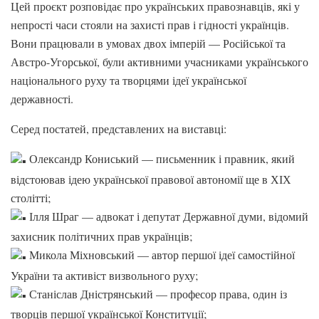
Цей проєкт розповідає про українських правознавців, які у
непрості часи стояли на захисті прав і гідності українців.
Вони працювали в умовах двох імперій — Російської та
Австро-Угорської, були активними учасниками українського
національного руху та творцями ідеї української
державності.
Серед постатей, представлених на виставці:
Олександр Кониський — письменник і правник, який
відстоював ідею української правової автономії ще в ХІХ
столітті;
Ілля Шраг — адвокат і депутат Державної думи, відомий
захисник політичних прав українців;
Микола Міхновський — автор першої ідеї самостійної
України та активіст визвольного руху;
Станіслав Дністрянський — професор права, один із
творців першої української Конституції;