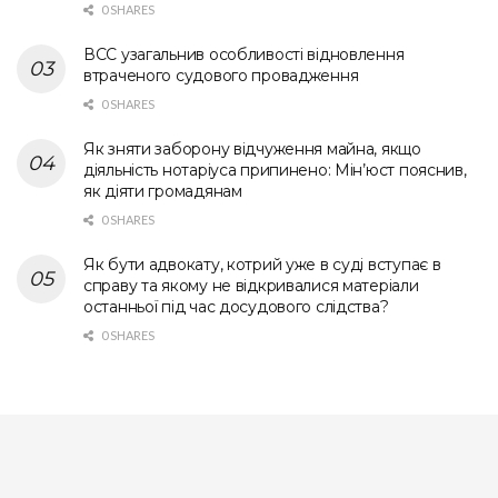
0 SHARES
ВСС узагальнив особливості відновлення
втраченого судового провадження
0 SHARES
Як зняти заборону відчуження майна, якщо
діяльність нотаріуса припинено: Мін’юст пояснив,
як діяти громадянам
0 SHARES
Як бути адвокату, котрий уже в суді вступає в
справу та якому не відкривалися матеріали
останньої під час досудового слідства?
0 SHARES