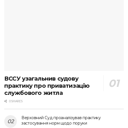
ВССУ узагальнив судову
практику про приватизацію
службового житла
0 SHARES
Верховний Суд проаналізував практику
застосування норм щодо поруки