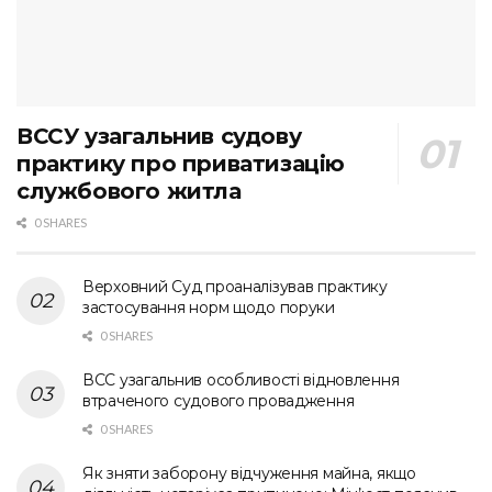
ВССУ узагальнив судову
практику про приватизацію
службового житла
0 SHARES
Верховний Суд проаналізував практику
застосування норм щодо поруки
0 SHARES
ВСС узагальнив особливості відновлення
втраченого судового провадження
0 SHARES
Як зняти заборону відчуження майна, якщо