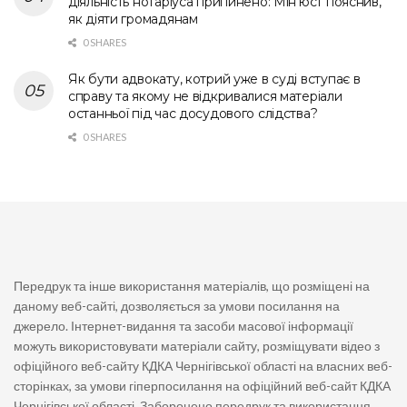
діяльність нотаріуса припинено: Мін’юст пояснив,
як діяти громадянам
0 SHARES
Як бути адвокату, котрий уже в суді вступає в
справу та якому не відкривалися матеріали
останньої під час досудового слідства?
0 SHARES
Передрук та інше використання матеріалів, що розміщені на
даному веб-сайті, дозволяється за умови посилання на
джерело. Інтернет-видання та засоби масової інформації
можуть використовувати матеріали сайту, розміщувати відео з
офіційного веб-сайту КДКА Чернігівської області на власних веб-
сторінках, за умови гіперпосилання на офіційний веб-сайт КДКА
Чернігівської області. Заборонено передрук та використання