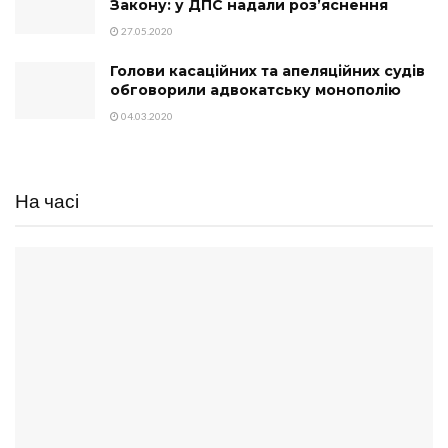
Закону: у ДПС надали роз’яснення
27.05.2020
Голови касаційних та апеляційних судів
обговорили адвокатську монополію
04.03.2020
На часі