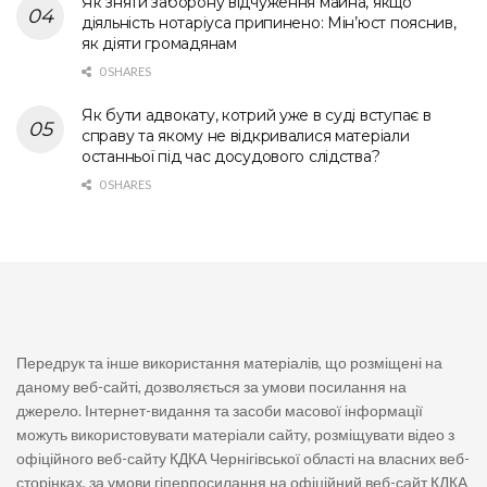
Як зняти заборону відчуження майна, якщо
діяльність нотаріуса припинено: Мін’юст пояснив,
як діяти громадянам
0 SHARES
Як бути адвокату, котрий уже в суді вступає в
справу та якому не відкривалися матеріали
останньої під час досудового слідства?
0 SHARES
Передрук та інше використання матеріалів, що розміщені на
даному веб-сайті, дозволяється за умови посилання на
джерело. Інтернет-видання та засоби масової інформації
можуть використовувати матеріали сайту, розміщувати відео з
офіційного веб-сайту КДКА Чернігівської області на власних веб-
сторінках, за умови гіперпосилання на офіційний веб-сайт КДКА