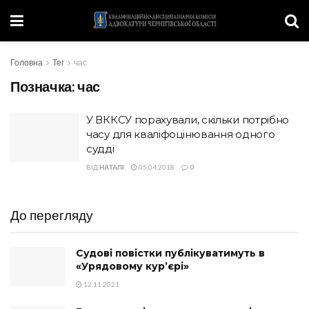
Головна
Тег
час
Позначка:
час
У ВККСУ порахували, скільки потрібно
часу для кваліфоцінювання одного
судді
ВІД
НАТАЛІ
05.04.2018
0
До перегляду
Судові повістки публікуватимуть в
«Урядовому кур’єрі»
12.11.2021