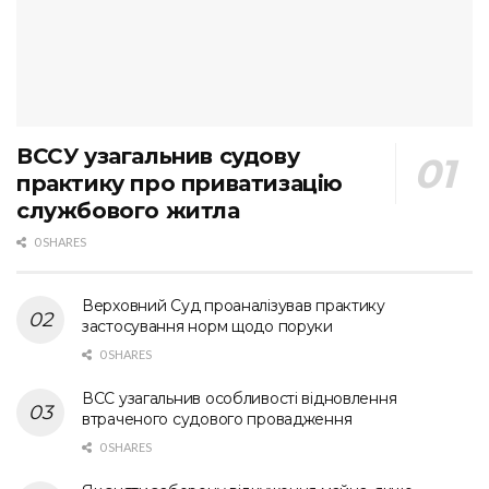
ВССУ узагальнив судову
практику про приватизацію
службового житла
0 SHARES
Верховний Суд проаналізував практику
застосування норм щодо поруки
0 SHARES
ВСС узагальнив особливості відновлення
втраченого судового провадження
0 SHARES