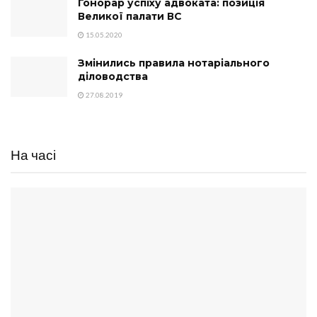
Гонорар успіху адвоката: позиція
Великої палати ВС
15.05.2020
Змінились правила нотаріального
діловодства
27.08.2019
На часі