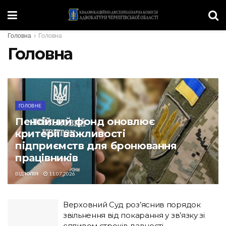
Головна
Головна
Головна
ГОЛОВНЕ
Пенсійний фонд оновлює
критерії важливості
підприємств для бронювання
працівників
ВІД
ЮЛІЯ
11.07.2026
Верховний Суд роз’яснив порядок
звільнення від покарання у зв’язку зі
спливом строків давності