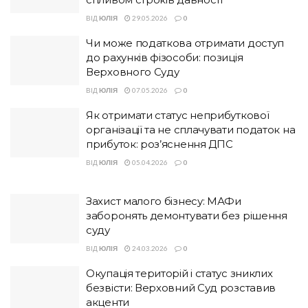
ВІД
ЮЛІЯ
29.05.2026
0
Чи може податкова отримати доступ
до рахунків фізособи: позиція
Верховного Суду
ВІД
ЮЛІЯ
07.05.2026
0
Як отримати статус неприбуткової
організації та не сплачувати податок на
прибуток: роз’яснення ДПС
ВІД
ЮЛІЯ
05.04.2026
0
Захист малого бізнесу: МАФи
заборонять демонтувати без рішення
суду
ВІД
ЮЛІЯ
24.03.2026
0
Окупація територій і статус зниклих
безвісти: Верховний Суд розставив
акценти