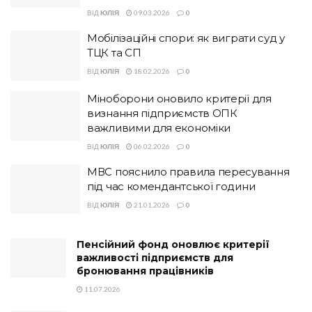
ВІД
ЮЛІЯ
09.03.2026
0
Мобілізаційні спори: як виграти суд у
ТЦК та СП
ВІД
ЮЛІЯ
18.02.2026
0
Міноборони оновило критерії для
визнання підприємств ОПК
важливими для економіки
ВІД
ЮЛІЯ
06.02.2026
0
МВС пояснило правила пересування
під час комендантської години
ВІД
ЮЛІЯ
21.01.2026
0
Пенсійний фонд оновлює критерії
важливості підприємств для
бронювання працівників
11.07.2026