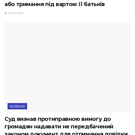
або тримання під вартою її батьків
16.01.2023
НОВИНИ
Суд визнав протиправною вимогу до
громадян надавати не передбачений
законом документ для отримання довідки