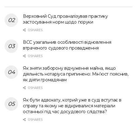
Верховний Суд проаналізував практику
застосування норм щодо поруки
0 SHARES
ВСС узагальнив особливості відновлення
втраченого судового провадження
0 SHARES
Як зняти заборону відчуження майна, якщо
діяльність нотаріуса припинено: Мін’юст пояснив,
як діяти громадянам
0 SHARES
Як бути адвокату, котрий уже в суді вступає в
справу та якому не відкривалися матеріали
останньої під час досудового слідства?
0 SHARES