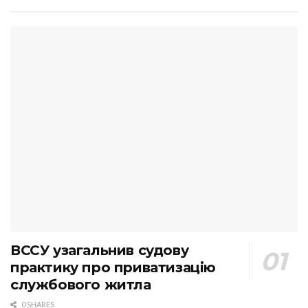
ВССУ узагальнив судову
практику про приватизацію
службового житла
0 SHARES