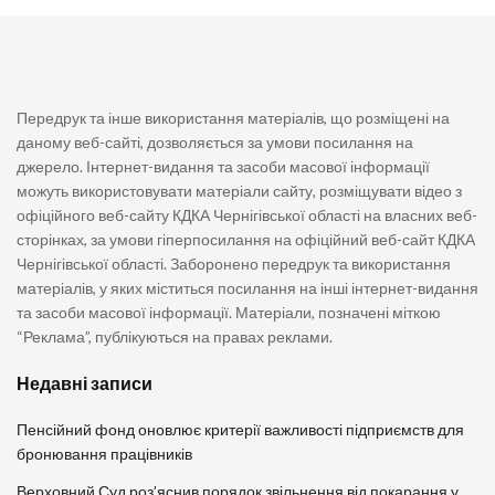
Передрук та інше використання матеріалів, що розміщені на
даному веб-сайті, дозволяється за умови посилання на
джерело. Інтернет-видання та засоби масової інформації
можуть використовувати матеріали сайту, розміщувати відео з
офіційного веб-сайту КДКА Чернігівської області на власних веб-
сторінках, за умови гіперпосилання на офіційний веб-сайт КДКА
Чернігівської області. Заборонено передрук та використання
матеріалів, у яких міститься посилання на інші інтернет-видання
та засоби масової інформації. Матеріали, позначені міткою
“Реклама”, публікуються на правах реклами.
Недавні записи
Пенсійний фонд оновлює критерії важливості підприємств для
бронювання працівників
Верховний Суд роз’яснив порядок звільнення від покарання у