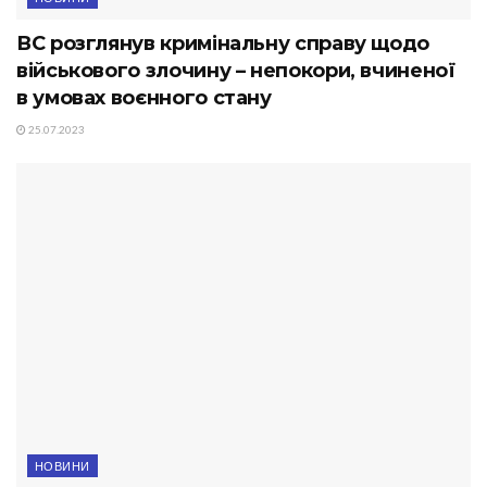
ВС розглянув кримінальну справу щодо
військового злочину – непокори, вчиненої
в умовах воєнного стану
25.07.2023
НОВИНИ