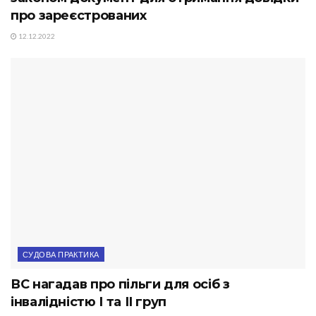
про зареєстрованих
12.12.2022
СУДОВА ПРАКТИКА
ВС нагадав про пільги для осіб з
інвалідністю І та ІІ груп