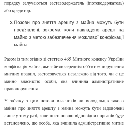
порядку залучаються заставодержатель (іпотекодержатель)
або кредитор.
Позови про зняття арешту з майна можуть бути
пред’явлені, зокрема, коли накладено арешт на
майно з метою забезпечення можливої конфіскації
майна.
Разом із тим згідно зі статтею 465 Митного кодексу України
конфіскація майна, яке є безпосереднім об’єктом порушення
митних правил, застосовується незалежно від того, чи є це
майно власністю особи, яка вчинила адміністративне
правопорушення.
У зв’язку з цим позови власників чи володільців такого
майна про зняття арешту з майна можуть бути задоволені
лише у тому разі, коли постановою відповідних органів буде
встановлено, що особа, яка вчинила адміністративне митне