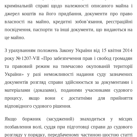
кримінальній справі щодо належності описаного майна і
джерел коштів на його придбання, документи про право
власності на майно, кредитні зобов’язання, реєстраційні
посвідчення, паспорти та інші документи, що видаються на
це майно.
З урахуванням положень Закону України від 15 квітня 2014
року №1207-VII «Про забезпечення прав і свобод громадян
та правовий режим на тимчасово окупованій території
України» у разі неможливості надання суду зазначених
документів розгляд справи здійснюється за документами і
матеріалами (доказами), поданими учасниками судового
процесу, якщо вони є достатніми для прийняття
відповідного судового рішення.
Якщо боржник (засуджений) знаходиться у місцях
позбавлення волі, суддя при підготовці справи до судового
розгляду у порядку, передбаченому частиною шостою статті