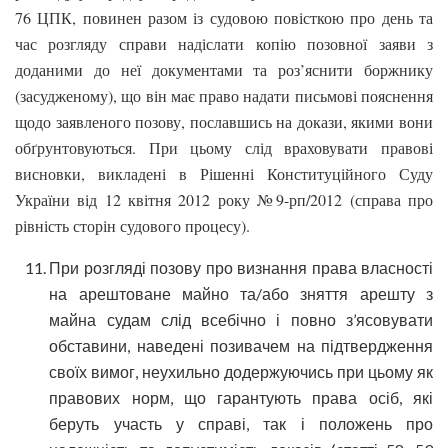
76 ЦПК, повинен разом із судовою повісткою про день та
час розгляду справи надіслати копію позовної заяви з
доданими до неї документами та роз’яснити боржнику
(засудженому), що він має право надати письмові пояснення
щодо заявленого позову, пославшись на докази, якими вони
обґрунтовуються. При цьому слід враховувати правові
висновки, викладені в Рішенні Конституційного Суду
України від 12 квітня 2012 року №9-рп/2012 (справа про
рівність сторін судового процесу).
При розгляді позову про визнання права власності
на арештоване майно та/або зняття арешту з
майна судам слід всебічно і повно з’ясовувати
обставини, наведені позивачем на підтвердження
своїх вимог, неухильно додержуючись при цьому як
правових норм, що гарантують права осіб, які
беруть участь у справі, так і положень про