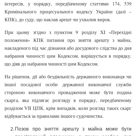
інтересів, у порядку, передбаченому статтями 174, 539
Кримінального процесуального кодексу України (далі –
КПК), до суду, що наклав арешт чи ухвалив вирок.
При цьому згідно з пунктом 9 розділу XI «Перехідні
положення» КПК питання про зняття арешту з майна,
накладеного під час дізнання або досудового слідства до дня
набрання чинності цим Кодексом, вирішується в порядку,
що діяв до набрання чинності цим Кодексом.
На рішення, дії або бездіяльність державного виконавця чи
іншої посадової особи державної виконавчої служби
стороною виконавчого провадження може бути подана
скарга, яка підлягає розгляду в порядку, передбаченому
розділом VII ЦПК, крім випадків, коли розгляд таких скарг
відбувається за правилами іншого судочинства.
Позов про зняття арешту з майна може бути