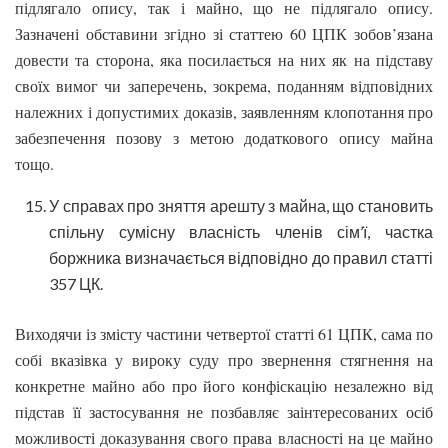
підлягало опису, так і майно, що не підлягало опису.
Зазначені обставини згідно зі статтею 60 ЦПК зобов’язана
довести та сторона, яка посилається на них як на підставу
своїх вимог чи заперечень, зокрема, поданням відповідних
належних і допустимих доказів, заявленням клопотання про
забезпечення позову з метою додаткового опису майна
тощо.
У справах про зняття арешту з майна, що становить
спільну сумісну власність членів сім’ї, частка
боржника визначається відповідно до правил статті
357 ЦК.
Виходячи із змісту частини четвертої статті 61 ЦПК, сама по
собі вказівка у вироку суду про звернення стягнення на
конкретне майно або про його конфіскацію незалежно від
підстав її застосування не позбавляє заінтересованих осіб
можливості доказування свого права власності на це майно