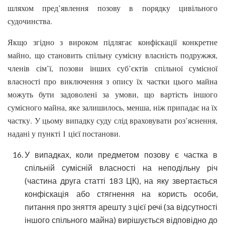
шляхом пред’явлення позову в порядку цивільного
судочинства.
Якщо згідно з вироком підлягає конфіскації конкретне
майно, що становить спільну сумісну власність подружжя,
членів сім’ї, позови інших суб’єктів спільної сумісної
власності про виключення з опису їх частки цього майна
можуть бути задоволені за умови, що вартість іншого
сумісного майна, яке залишилось, менша, ніж припадає на їх
частку. У цьому випадку суду слід враховувати роз’яснення,
надані у пункті 1 цієї постанови.
У випадках, коли предметом позову є частка в
спільній сумісній власності на неподільну річ
(частина друга статті 183 ЦК), на яку звертається
конфіскація або стягнення на користь особи,
питання про зняття арешту з цієї речі (за відсутності
іншого спільного майна) вирішується відповідно до