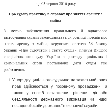
від 03 червня 2016 року
Про судову практику в справах про зняття арешту з
майна
З метою забезпечення правильного й однакового
застосування судами законодавства при розгляді позовів про
зняття арешту з майна, керуючись статтею 36 Закону
України «Про судоустрій і статус суддів», пленум Вищого
спеціалізованого суду України з розгляду цивільних і
кримінальних справ постановляє дати судам такі
роз’яснення:
У порядку цивільного судочинства захист майнових
прав здійснюється у позовному провадженні, а
також у спосіб оскарження рішення, дії або
бездіяльності державного виконавця чи іншої
посадової особи державної виконавчої служби.