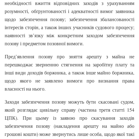
необхідності вжиття відповідних заходів з урахуванням
розумності, обґрунтованості і адекватності вимог заявника
щодо забезпечення позову; забезпечення збалансованості
інтересів сторін, а також інших учасників судового процесу;
наявності зв’язку між конкретним заходом забезпечення
позову і предметом позовної вимоги.
Пред’явлення позову про зняття арешту з майна не
перешкоджає зверненню стягнення на заробітну плату та
інші види доходів боржника, а також інше майно боржника,
щодо якого не заявлено вимоги про визнання права
власності на нього.
Заходи забезпечення позову можуть бути скасовані судом,
який розглядає цивільну справу (частина третя статті 154
ЦПК). При цьому із заявою про скасування заходів
забезпечення позову (накладення арешту на майно або
грошові кошти) може звернутись лише особа, щодо якої такі