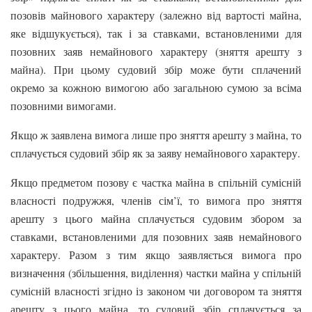
позовів майнового характеру (залежно від вартості майна,
яке відшукується), так і за ставками, встановленими для
позовних заяв немайнового характеру (зняття арешту з
майна). При цьому судовий збір може бути сплачений
окремо за кожною вимогою або загальною сумою за всіма
позовними вимогами.
Якщо ж заявлена вимога лише про зняття арешту з майна, то
сплачується судовий збір як за заяву немайнового характеру.
Якщо предметом позову є частка майна в спільній сумісній
власності подружжя, членів сім’ї, то вимога про зняття
арешту з цього майна сплачується судовим збором за
ставками, встановленими для позовних заяв немайнового
характеру. Разом з тим якщо заявляється вимога про
визначення (збільшення, виділення) частки майна у спільній
сумісній власності згідно із законом чи договором та зняття
арешту з цього майна, то судовий збір сплачується за