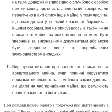
на те, чи додержані відповідною службовою особою
вимоги закону про опис та арешт майна, зокрема, чи
перелічено в акті опису інше майно, у тому числі те,
що знаходиться у спільній власності боржника з
іншими особами, яке не описувалось, а також чи не
описано те майно, на яке стягнення не може бути
звернене за виконавчими документами або може
бути звернене лише в передбачених
законодавством випадках.
Вирішуючи питання про належність описаного та
арештованого майна, суди повинні керуватися
нормами цивільного та сімейного законодавства,
які діяли на час придбання майна, що регулюють
право власності та його захист.
При розгляді позову одного з подружжя про зняття арешту з
належної йому частки майна у спільній сумісній власності