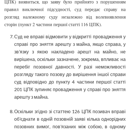
ЦПК) виявиться, що заяву було прийнято з порушенням
правил виключної підсудності, суд передає справу на
розгляд належному суду незалежно від волевиявлення
сторін (пункт 2 частини першої статті 116 ЦПК).
Суд не вправі відмовити у відкритті провадження у
справі про зняття арешту з майна, якщо справа, у
зв’язку з якою накладено арешт на майно, не
вирішена, оскільки зазначене, зокрема, впливає на
перебіг позовної давності. У разі неможливості
розгляду такого позову до вирішення іншої справи
суд відповідно до пункту 4 частини першої статті
201 ЦПК зупиняє провадження у справі про зняття
арешту з майна.
Оскільки згідно зі статтею 126 ЦПК позивач вправі
об’єднати в одній позовній заяві кілька однорідних
позовних вимог, пов’язаних між собою, в одному