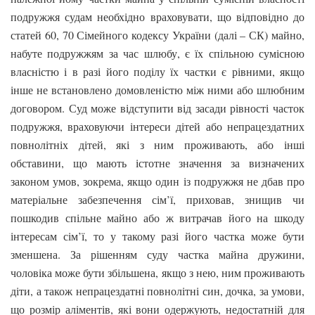
подружжя судам необхідно враховувати, що відповідно до
статей 60, 70 Сімейного кодексу України (далі – СК) майно,
набуте подружжям за час шлюбу, є їх спільною сумісною
власністю і в разі його поділу їх частки є рівними, якщо
інше не встановлено домовленістю між ними або шлюбним
договором. Суд може відступити від засади рівності часток
подружжя, враховуючи інтереси дітей або непрацездатних
повнолітніх дітей, які з ним проживають, або інші
обставини, що мають істотне значення за визначених
законом умов, зокрема, якщо один із подружжя не дбав про
матеріальне забезпечення сім’ї, приховав, знищив чи
пошкодив спільне майно або ж витрачав його на шкоду
інтересам сім’ї, то у такому разі його частка може бути
зменшена. За рішенням суду частка майна дружини,
чоловіка може бути збільшена, якщо з нею, ним проживають
діти, а також непрацездатні повнолітні син, дочка, за умови,
що розмір аліментів, які вони одержують, недостатній для