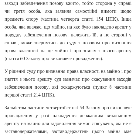
заходи забезпечення позову вжито, тобто сторона у справі
чи третя особа, яка заявила самостійні вимоги щодо
предмета спору (частина четверта статті 154 ЦПК). Інша
особа, яка вважає, що майно, на яке було накладено арешт у
порядку забезпечення позову, належить їй, а не стороні у
справі, може звернутись до суду з позовом про визнання
права власності на це майно і про зняття з нього арешту
(стаття 60 Закону про виконавче провадження).
У рішенні суду про визнання права власності на майно і про
зняття з нього арешту суд зазначає про скасування заходів
забезпечення позову, які оскаржуються (пункт 8 частини
першої статті 214 ЦПК).
За змістом частини четвертої статті 54 Закону про виконавче
провадження у разі накладення державним виконавцем
арешту на майно для задоволення вимог стягувачів, які не є
заставодержателями, заставодержатель цього майна має