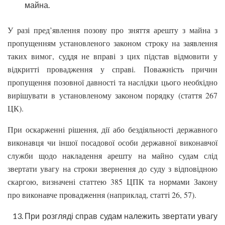
майна.
У разі пред’явлення позову про зняття арешту з майна з
пропущенням установленого законом строку на заявлення
таких вимог, суддя не вправі з цих підстав відмовити у
відкритті провадження у справі. Поважність причин
пропущення позовної давності та наслідки цього необхідно
вирішувати в установленому законом порядку (стаття 267
ЦК).
При оскарженні рішення, дії або бездіяльності державного
виконавця чи іншої посадової особи державної виконавчої
служби щодо накладення арешту на майно судам слід
звертати увагу на строки звернення до суду з відповідною
скаргою, визначені статтею 385 ЦПК та нормами Закону
про виконавче провадження (наприклад, статті 26, 57).
При розгляді справ судам належить звертати увагу