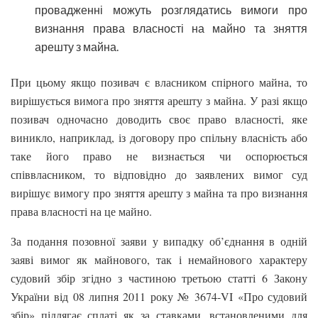
провадженні можуть розглядатись вимоги про
визнання права власності на майно та зняття
арешту з майна.
При цьому якщо позивач є власником спірного майна, то
вирішується вимога про зняття арешту з майна. У разі якщо
позивач одночасно доводить своє право власності, яке
виникло, наприклад, із договору про спільну власність або
таке його право не визнається чи оспорюється
співвласником, то відповідно до заявлених вимог суд
вирішує вимогу про зняття арешту з майна та про визнання
права власності на це майно.
За подання позовної заяви у випадку об’єднання в одній
заяві вимог як майнового, так і немайнового характеру
судовий збір згідно з частиною третьою статті 6 Закону
України від 08 липня 2011 року № 3674-VI «Про судовий
збір» підлягає сплаті як за ставками, встановленими для