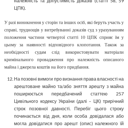
належність та допустимість доказів (статті 58, 59
ЦПК).
У разі виникнення у сторін та інших осіб, які беруть участь у
справі, труднощів у витребуванні доказів суд з урахуванням
положення частини четвертої статті 10 ЦПК сприяє їм у
цьому за наявності відповідного клопотання. Також за
необхідності судам слід використовувати матеріали
кримінального провадження про належність описаного
майна і джерела коштів на його придбання.
На позовні вимоги про визнання права власності на
арештоване майно та/або зняття арешту з майна
поширюється передбачений статтею 257
Цивільного кодексу України (далі – ЦК) трирічний
строк позовної давності. Перебіг цього строку
починається від дня, коли особа довідалася або
могла довідатися про арешт (опис) належного їй