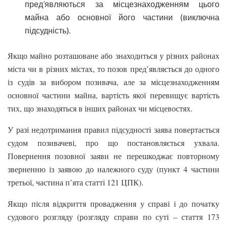
пред’являються за місцезнаходженням цього
майна або основної його частини (виключна
підсудність).
Якщо майно розташоване або знаходиться у різних районах
міста чи в різних містах, то позов пред’являється до одного
із судів за вибором позивача, але за місцезнаходженням
основної частини майна, вартість якої перевищує вартість
тих, що знаходяться в інших районах чи місцевостях.
У разі недотримання правил підсудності заява повертається
судом позивачеві, про що постановляється ухвала.
Повернення позовної заяви не перешкоджає повторному
зверненню із заявою до належного суду (пункт 4 частини
третьої, частина п’ята статті 121 ЦПК).
Якщо після відкриття провадження у справі і до початку
судового розгляду (розгляду справи по суті – стаття 173