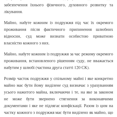
забезпечення їхнього фізичного, духовного розвитку та
лікування.
Майно, набуте кожним із подружжя під час їх окремого
проживання після фактичного припинення шлюбних
відносин, суд може визнати особистою приватною
власністю кожного з них.
Майно, набуте кожним із подружжя за час режиму окремого
проживання, встановленого рішенням суду, не вважається
набутим у шлюбі (частина друга статті 120 СК).
Розмір часток подружжя у спільному майні і яке конкретно
майно має бути йому виділене суд визначає з урахуванням
усього нажитого майна, включаючи і те, на яке за законом
не може бути звернено стягнення за виконавчими
документами і яке не підлягає конфіскації. Разом із цим на
частку кожного з подружжя має бути виділено як майно, що