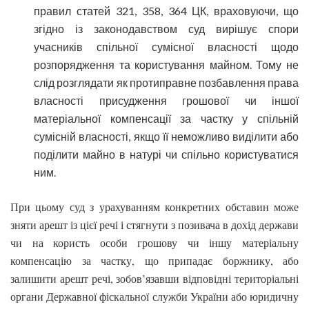
правил статей 321, 358, 364 ЦК, враховуючи, що
згідно із законодавством суд вирішує спори
учасників спільної сумісної власності щодо
розпорядження та користування майном. Тому не
слід розглядати як протиправне позбавлення права
власності присудження грошової чи іншої
матеріальної компенсації за частку у спільній
сумісній власності, якщо її неможливо виділити або
поділити майно в натурі чи спільно користуватися
ним.
При цьому суд з урахуванням конкретних обставин може
зняти арешт із цієї речі і стягнути з позивача в дохід держави
чи на користь особи грошову чи іншу матеріальну
компенсацію за частку, що припадає боржнику, або
залишити арешт речі, зобов’язавши відповідні територіальні
органи Державної фіскальної служби України або юридичну