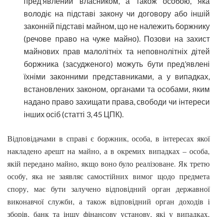
пред’явлений власником, а також особою, яка
володіє на підставі закону чи договору або іншій
законній підставі майном, що не належить боржнику
(речове право на чуже майно). Позови на захист
майнових прав малолітніх та неповнолітніх дітей
боржника (засудженого) можуть бути пред’явлені
їхніми законними представниками, а у випадках,
встановлених законом, органами та особами, яким
надано право захищати права, свободи чи інтереси
інших осіб (статті 3, 45 ЦПК).
Відповідачами в справі є боржник, особа, в інтересах якої
накладено арешт на майно, а в окремих випадках – особа,
якій передано майно, якщо воно було реалізоване. Як третю
особу, яка не заявляє самостійних вимог щодо предмета
спору, має бути залучено відповідний орган державної
виконавчої служби, а також відповідний орган доходів і
зборів, банк та іншу фінансову установу, які у випадках,