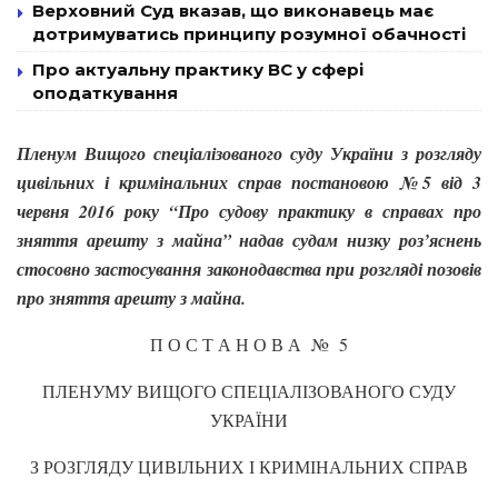
Верховний Суд вказав, що виконавець має
дотримуватись принципу розумної обачності
Про актуальну практику ВС у сфері
оподаткування
Пленум Вищого спеціалізованого суду України з розгляду
цивільних і кримінальних справ постановою №5 від 3
червня 2016 року “Про судову практику в справах про
зняття арешту з майна” надав судам низку роз’яснень
стосовно застосування законодавства при розгляді позовів
про зняття арешту з майна.
П О С Т А Н О В А № 5
ПЛЕНУМУ ВИЩОГО СПЕЦІАЛІЗОВАНОГО СУДУ
УКРАЇНИ
З РОЗГЛЯДУ ЦИВІЛЬНИХ І КРИМІНАЛЬНИХ СПРАВ