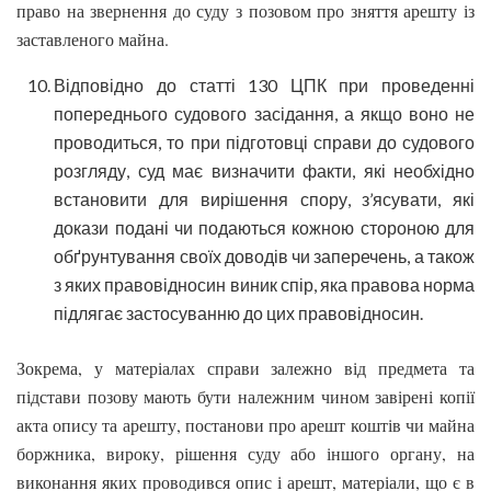
право на звернення до суду з позовом про зняття арешту із
заставленого майна.
Відповідно до статті 130 ЦПК при проведенні
попереднього судового засідання, а якщо воно не
проводиться, то при підготовці справи до судового
розгляду, суд має визначити факти, які необхідно
встановити для вирішення спору, з’ясувати, які
докази подані чи подаються кожною стороною для
обґрунтування своїх доводів чи заперечень, а також
з яких правовідносин виник спір, яка правова норма
підлягає застосуванню до цих правовідносин.
Зокрема, у матеріалах справи залежно від предмета та
підстави позову мають бути належним чином завірені копії
акта опису та арешту, постанови про арешт коштів чи майна
боржника, вироку, рішення суду або іншого органу, на
виконання яких проводився опис і арешт, матеріали, що є в