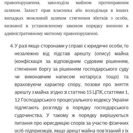
правопорушення, заволоділа майном протиправним
шляхом. Захист прав власника або володільця в інших
випадках можливий шляхом стягнення збитків з особи,
визнаної в установленому законом порядку винною в
адміністративному митному правопорушенні.
У разі якщо сторонами у справі є юридичні особи, то
незалежно від підстав арешту (опису) майна
(конфіскація за відповідним судовим рішенням,
стягнення боргу за рішенням господарського суду
чи виконавчим написом нотаріуса тощо) та
враховуючи характер спору, позови про зняття
арешту з майна згідно зі статтею 15 ЦПК, статтями 1,
12 Господарського процесуального кодексу України
підлягають розгляду в порядку господарського
судочинства. У такому ж порядку вирішуються
питання про юрисдикцію спорів за участю фізичних
осіб-підприємців, якщо арешт майна пов’язаний з їх