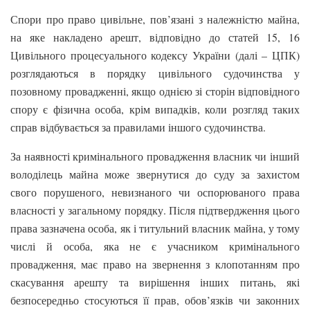
Спори про право цивільне, пов’язані з належністю майна,
на яке накладено арешт, відповідно до статей 15, 16
Цивільного процесуального кодексу України (далі – ЦПК)
розглядаються в порядку цивільного судочинства у
позовному провадженні, якщо однією зі сторін відповідного
спору є фізична особа, крім випадків, коли розгляд таких
справ відбувається за правилами іншого судочинства.
За наявності кримінального провадження власник чи інший
володілець майна може звернутися до суду за захистом
свого порушеного, невизнаного чи оспорюваного права
власності у загальному порядку. Після підтвердження цього
права зазначена особа, як і титульний власник майна, у тому
числі й особа, яка не є учасником кримінального
провадження, має право на звернення з клопотанням про
скасування арешту та вирішення інших питань, які
безпосередньо стосуються її прав, обов’язків чи законних