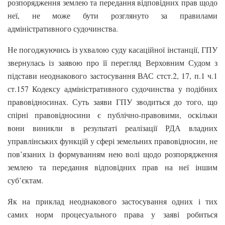
розпорядження землею та передання відповідних прав щодо
неї, не може бути розглянуто за правилами
адміністративного судочинства.
Не погоджуючись із ухвалою суду касаційної інстанції, ГПУ
звернулась із заявою про її перегляд Верховним Судом з
підстави неоднакового застосування ВАС стст.2, 17, п.1 ч.1
ст.157 Кодексу адміністративного судочинства у подібних
правовідносинах. Суть заяви ГПУ зводиться до того, що
спірні правовідносини є публічно-правовими, оскільки
вони виникли в результаті реалізації РДА владних
управлінських функцій у сфері земельних правовідносин, не
пов’язаних із формуванням нею волі щодо розпорядження
землею та передання відповідних прав на неї іншим
суб’єктам.
Як на приклад неоднакового застосування одних і тих
самих норм процесуального права у заяві робиться