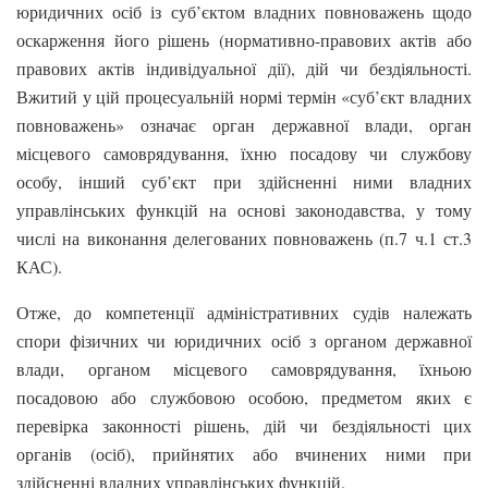
юридичних осіб із суб’єктом владних повноважень щодо
оскарження його рішень (нормативно-правових актів або
правових актів індивідуальної дії), дій чи бездіяльності.
Вжитий у цій процесуальній нормі термін «суб’єкт владних
повноважень» означає орган державної влади, орган
місцевого самоврядування, їхню посадову чи службову
особу, інший суб’єкт при здійсненні ними владних
управлінських функцій на основі законодавства, у тому
числі на виконання делегованих повноважень (п.7 ч.1 ст.3
КАС).
Отже, до компетенції адміністративних судів належать
спори фізичних чи юридичних осіб з органом державної
влади, органом місцевого самоврядування, їхньою
посадовою або службовою особою, предметом яких є
перевірка законності рішень, дій чи бездіяльності цих
органів (осіб), прийнятих або вчинених ними при
здійсненні владних управлінських функцій.