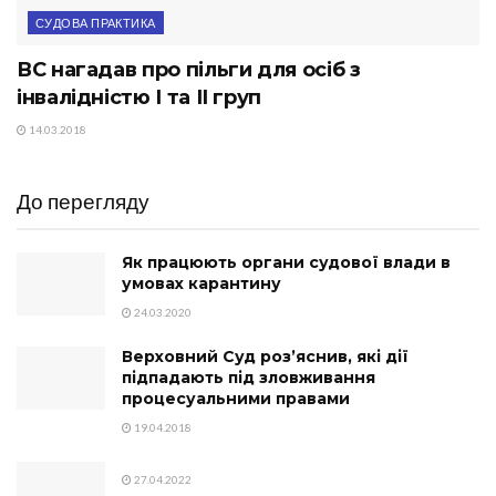
СУДОВА ПРАКТИКА
ВС нагадав про пільги для осіб з
інвалідністю І та ІІ груп
14.03.2018
До перегляду
Як працюють органи судової влади в
умовах карантину
24.03.2020
Верховний Суд роз’яснив, які дії
підпадають під зловживання
процесуальними правами
19.04.2018
27.04.2022