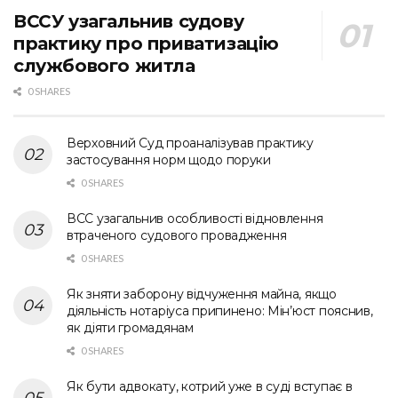
ВССУ узагальнив судову
практику про приватизацію
службового житла
0 SHARES
Верховний Суд проаналізував практику
застосування норм щодо поруки
0 SHARES
ВСС узагальнив особливості відновлення
втраченого судового провадження
0 SHARES
Як зняти заборону відчуження майна, якщо
діяльність нотаріуса припинено: Мін’юст пояснив,
як діяти громадянам
0 SHARES
Як бути адвокату, котрий уже в суді вступає в