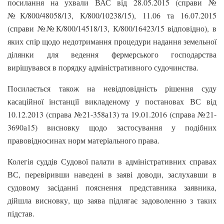
посилання на ухвали ВАС від 28.05.2015 (справи №
№К/800/48058/13, К/800/10238/15), 11.06 та 16.07.2015
(справи №№К/800/14518/13, К/800/16423/15 відповідно), в
яких спір щодо недотримання процедури надання земельної
ділянки для ведення фермерського господарства
вирішувався в порядку адміністративного судочинства.
Посилається також на невідповідність рішення суду
касаційної інстанції викладеному у постановах ВС від
10.12.2013 (справа №21-358а13) та 19.01.2016 (справа №21-
3690а15) висновку щодо застосування у подібних
правовідносинах норм матеріального права.
Колегія суддів Судової палати в адміністративних справах
ВС, перевіривши наведені в заяві доводи, заслухавши в
судовому засіданні пояснення представника заявника,
дійшла висновку, що заява підлягає задоволенню з таких
підстав.