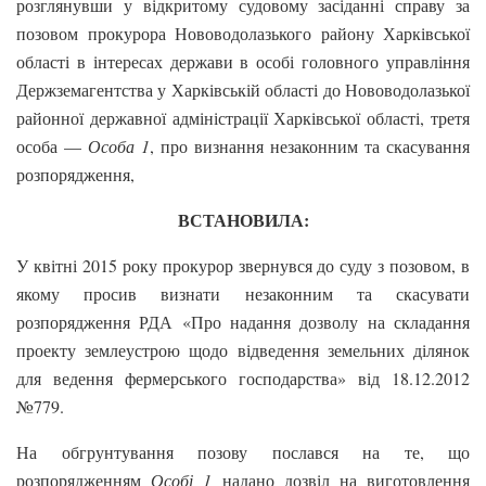
розглянувши у відкритому судовому засіданні справу за
позовом прокурора Нововодолазького району Харківської
області в інтересах держави в особі головного управління
Держземагентства у Харківській області до Нововодолазької
районної державної адміністрації Харківської області, третя
особа —
Особа 1
, про визнання незаконним та скасування
розпорядження,
ВСТАНОВИЛА:
У квітні 2015 року прокурор звернувся до суду з позовом, в
якому просив визнати незаконним та скасувати
розпорядження РДА «Про надання дозволу на складання
проекту землеустрою щодо відведення земельних ділянок
для ведення фермерського господарства» від 18.12.2012
№779.
На обгрунтування позову послався на те, що
розпорядженням
Особі 1
надано дозвіл на виготовлення