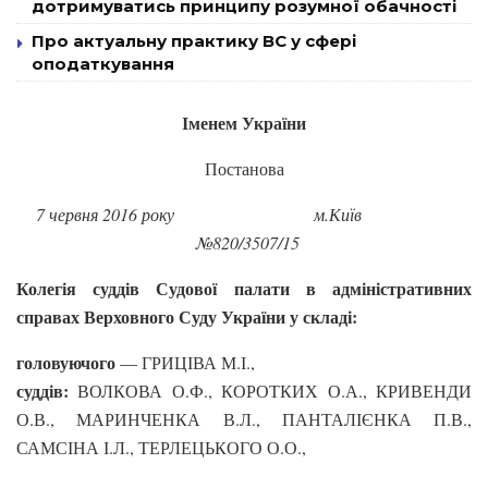
дотримуватись принципу розумної обачності
Про актуальну практику ВС у сфері
оподаткування
Іменем України
Постанова
7 червня 2016 року м.Київ
№820/3507/15
Колегія суддів Судової палати в адміністративних
справах Верховного Суду України у складі:
головуючого
— ГРИЦІВА М.І.,
суддів:
ВОЛКОВА О.Ф., КОРОТКИХ О.А., КРИВЕНДИ
О.В., МАРИНЧЕНКА В.Л., ПАНТАЛІЄНКА П.В.,
САМСІНА І.Л., ТЕРЛЕЦЬКОГО О.О.,