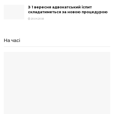
З 1 вересня адвокатський іспит
складатиметься за новою процедурою
20.04.2018
На часі