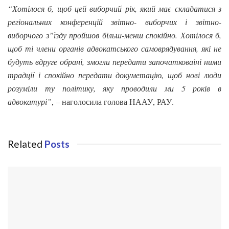
“Хотілося б, щоб цей виборчий рік, який має складатися з
регіональних конференцій звітно- виборчих і звітно-
виборчого з”їзду пройшов більш-менш спокійно. Хотілося б,
щоб ті члени органів адвокатського самоврядування, які не
будуть вдруге обрані, змогли передати започатковаіні ними
традції і спокійно передати докуметацію, щоб нові люди
розуміли ту політику, яку проводили ми 5 років в
адвокатурі”
, – наголосила голова НААУ, РАУ.
Related
Posts