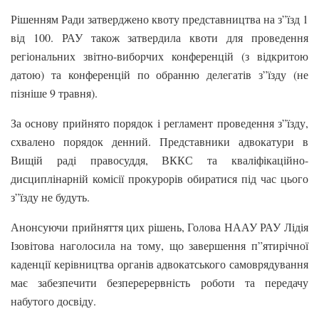
Рішенням Ради затверджено квоту представництва на з”їзд 1
від 100. РАУ також затвердила квоти для проведення
регіональних звітно-виборчих конференцій (з відкритою
датою) та конференцій по обранню делегатів з”їзду (не
пізніше 9 травня).
За основу прийнято порядок і регламент проведення з”їзду,
схвалено порядок денний. Представники адвокатури в
Вищій раді правосуддя, ВККС та кваліфікаційно-
дисциплінарній комісії прокурорів обиратися під час цього
з”їзду не будуть.
Анонсуючи прийняття цих рішень, Голова НААУ РАУ Лідія
Ізовітова наголосила на тому, що завершення п”ятирічної
каденції керівництва органів адвокатського самоврядування
має забезпечити безперерервність роботи та передачу
набутого досвіду.