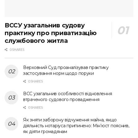
ВССУ узагальнив судову
практику про приватизацію
службового житла
0 SHARES
Верховний Суд проаналізував практику
застосування норм щодо поруки
0 SHARES
ВСС узагальнив особливості відновлення
втраченого судового провадження
0 SHARES
Як зняти заборону відчуження майна, якщо
діяльність нотаріуса припинено: Мін’юст пояснив,
як діяти громадянам