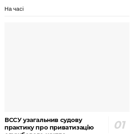
На часі
ВССУ узагальнив судову
практику про приватизацію