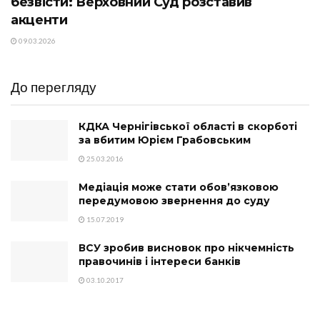
безвісти: Верховний Суд розставив
акценти
09.03.2026
До перегляду
КДКА Чернігівської області в скорботі
за вбитим Юрієм Грабовським
25.03.2016
Медіація може стати обов’язковою
передумовою звернення до суду
15.07.2019
ВСУ зробив висновок про нікчемність
правочинів і інтереси банків
03.10.2017