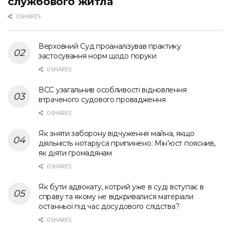
службового житла
0 SHARES
Верховний Суд проаналізував практику
застосування норм щодо поруки
0 SHARES
ВСС узагальнив особливості відновлення
втраченого судового провадження
0 SHARES
Як зняти заборону відчуження майна, якщо
діяльність нотаріуса припинено: Мін’юст пояснив,
як діяти громадянам
0 SHARES
Як бути адвокату, котрий уже в суді вступає в
справу та якому не відкривалися матеріали
останньої під час досудового слідства?
0 SHARES