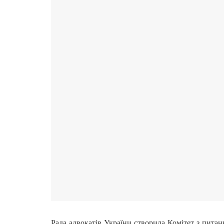
Рада адвокатів України створила Комітет з питан