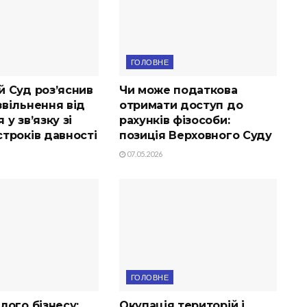
ГОЛОВНЕ
й Суд роз’яснив
Чи може податкова
вільнення від
отримати доступ до
 у зв’язку зі
рахунків фізособи:
троків давності
позиція Верховного Суду
07.05.2026
ГОЛОВНЕ
лого бізнесу:
Окупація територій і