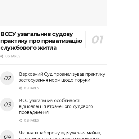
ВССУ узагальнив судову
практику про приватизацію
службового житла
0 SHARES
Верховний Суд проаналізував практику
застосування норм щодо поруки
0 SHARES
ВСС узагальнив особливості
відновлення втраченого судового
провадження
0 SHARES
Як зняти заборону відчуження майна,
якщо діяльність нотаріуса припинено: