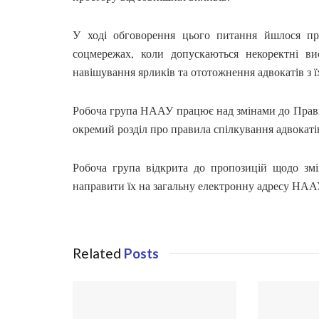
У ході обговорення цього питання йшлося пр
соцмережах, коли допускаються некоректні ви
навішування ярликів та ототожнення адвокатів з ї
Робоча група НААУ працює над змінами до Правил
окремий розділ про правила спілкування адвокаті
Робоча група відкрита до пропозицій щодо змі
направити їх на загальну електронну адресу НАА
Related
Posts