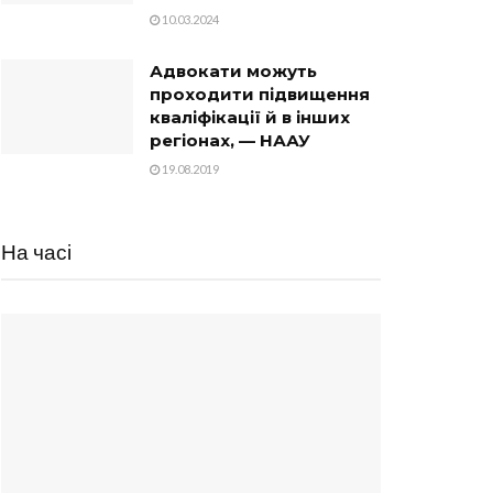
10.03.2024
Адвокати можуть
проходити підвищення
кваліфікації й в інших
регіонах, — НААУ
19.08.2019
На часі