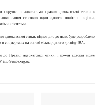
о порушення адвокатами правил адвокатської етики в
словлювання стосовно один одного, політичні оцінки,
хніми клієнтами.
 адвокатської етики, відповідно до яких буде розроблено
в в соцмережах на основі міжнародного досвіду ІВА.
н до Правил адвокатської етики, і кожен адвокат може
У info@unba.org.ua