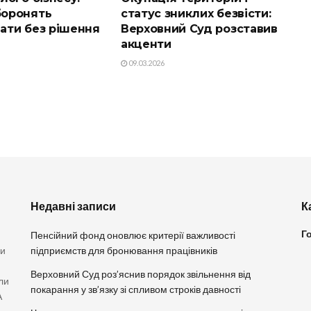
оронять
статус зниклих безвісти:
ати без рішення
Верховний Суд розставив
акценти
09.03.2026
Недавні записи
К
Г
Пенсійний фонд оновлює критерії важливості
ви
підприємств для бронювання працівників
Верховний Суд роз’яснив порядок звільнення від
ли
покарання у зв’язку зі спливом строків давності
А