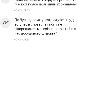
Мін’юст пояснив, як діяти громадянам
0 SHARES
Як бути адвокату, котрий уже в суді
вступає в справу та якому не
відкривалися матеріали останньої під
час досудового слідства?
0 SHARES