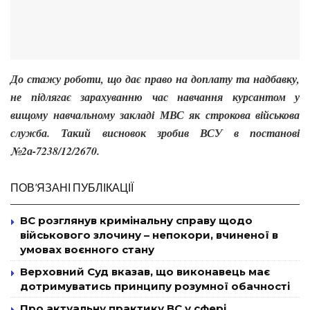
До стажу роботи, що дає право на доплату та надбавку,
не підлягає зарахуванню час навчання курсантом у
вищому навчальному закладі МВС як строкова військова
служба. Такий висновок зробив ВСУ в постанові
№2а-7238/12/2670.
ПОВ’ЯЗАНІ ПУБЛІКАЦІЇ
ВС розглянув кримінальну справу щодо
військового злочину – непокори, вчиненої в
умовах воєнного стану
Верховний Суд вказав, що виконавець має
дотримуватись принципу розумної обачності
Про актуальну практику ВС у сфері