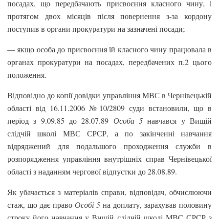
посадах, що передбачають присвоєння класного чину, і
протягом двох місяців після повернення з-за кордону
поступив в органи прокуратури на зазначені посади;
— якщо особа до присвоєння їй класного чину працювала в
органах прокуратури на посадах, передбачених п.2 цього
положення.
Відповідно до копії довідки управління МВС в Чернівецькій
області від 16.11.2006 №10/2809 суди встановили, що в
період з 9.09.85 до 28.07.89
Особа 5
навчався у Вищій
слідчій школі МВС СРСР, а по закінченні навчання
відряджений для подальшого проходження служби в
розпорядження управління внутрішніх справ Чернівецької
області з наданням чергової відпустки до 28.08.89.
Як убачається з матеріалів справи, відповідач, обчислюючи
стаж, що дає право
Особі 5
на доплату, зарахував половину
строку його навчання у Вищій слідчій школі МВС СРСР з