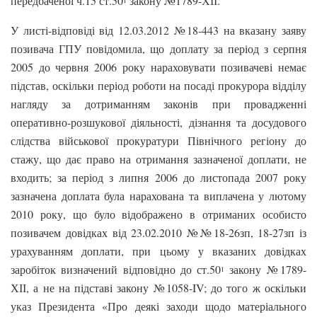
передбаченої ч.15 ст.50
закону №1789-ХІІ.
У листі-відповіді від 12.03.2012 №18-443 на вказану заяву
позивача ГПУ повідомила, що доплату за період з серпня
2005 до червня 2006 року нараховувати позивачеві немає
підстав, оскільки період роботи на посаді прокурора відділу
нагляду за дотриманням законів при провадженні
оперативно-розшукової діяльності, дізнання та досудового
слідства військової прокуратури Північного регіону до
стажу, що дає право на отримання зазначеної доплати, не
входить; за період з липня 2006 до листопада 2007 року
зазначена доплата була нарахована та виплачена у лютому
2010 року, що було відображено в отриманих особисто
позивачем довідках від 23.02.2010 №№18-26зп, 18-27зп із
урахуванням доплати, при цьому у вказаних довідках
заробіток визначений відповідно до ст.50
закону №1789-
1
ХІІ, а не на підставі закону №1058-IV; до того ж оскільки
указ Президента «Про деякі заходи щодо матеріального