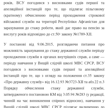
років, ВСУ погодився з висновками судів першої та
апеляційної інстанцій про те, що підлягає пільговому
(кратному) обчисленню період проходження строкової
військової служби на території Республіки Афганістан для
зарахування до стажу роботи, який дає право на пенсію за
вислугу років відповідно до ст.50
закону №1789-ХІІ.
1
У постанові від 9.06.2015, розглядаючи питання про
можливість зарахування до стажу державної служби періоду
проходження служби в органах внутрішніх справ, а саме —
періоду навчання у Вищій слідчій школі МВС СРСР, ВСУ
погодився з висновками судів першої та апеляційної
інстанцій про те, що з огляду на положення ст.35 закону
«Про державну службу» від 16.12.93 №3723-XII та абз.22 п.3
Порядку обчислення стажу державної служби,
затвердженого постановою КМ від 3.05.94 №283 (у редакції,
чинній на час виникнення спірних відносин), навчання у
Вищій слідчій школі МВС СРСР підлягає включенню до