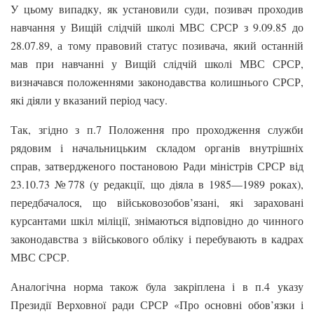
У цьому випадку, як установили суди, позивач проходив
навчання у Вищій слідчій школі МВС СРСР з 9.09.85 до
28.07.89, а тому правовий статус позивача, який останній
мав при навчанні у Вищій слідчій школі МВС СРСР,
визначався положеннями законодавства колишнього СРСР,
які діяли у вказаний період часу.
Так, згідно з п.7 Положення про проходження служби
рядовим і начальницьким складом органів внутрішніх
справ, затвердженого постановою Ради міністрів СРСР від
23.10.73 №778 (у редакції, що діяла в 1985—1989 роках),
передбачалося, що військовозобов’язані, які зараховані
курсантами шкіл міліції, знімаються відповідно до чинного
законодавства з військового обліку і перебувають в кадрах
МВС СРСР.
Аналогічна норма також була закріплена і в п.4 указу
Президії Верховної ради СРСР «Про основні обов’язки і