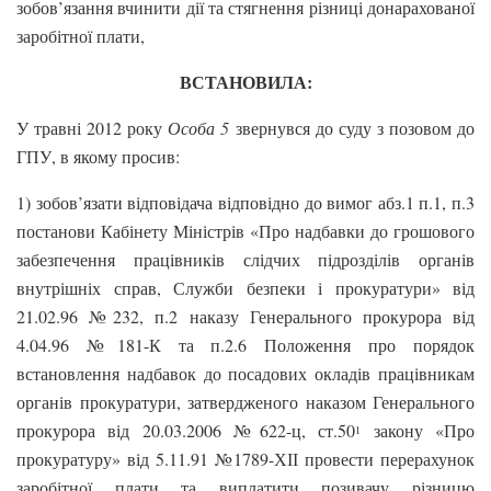
зобов’язання вчинити дії та стягнення різниці донарахованої
заробітної плати,
ВСТАНОВИЛА:
У травні 2012 року
Особа 5
звернувся до суду з позовом до
ГПУ, в якому просив:
1) зобов’язати відповідача відповідно до вимог абз.1 п.1, п.3
постанови Кабінету Міністрів «Про надбавки до грошового
забезпечення працівників слідчих підрозділів органів
внутрішніх справ, Служби безпеки і прокуратури» від
21.02.96 №232, п.2 наказу Генерального прокурора від
4.04.96 №181-К та п.2.6 Положення про порядок
встановлення надбавок до посадових окладів працівникам
органів прокуратури, затвердженого наказом Генерального
прокурора від 20.03.2006 №622-ц, ст.50
закону «Про
1
прокуратуру» від 5.11.91 №1789-ХІІ провести перерахунок
заробітної плати та виплатити позивачу різницю