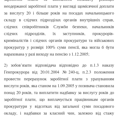
неодержаної заробітної плати у вигляді щомісячної доплати
за вислугу 20 і більше років на посадах начальницького
складу в слідчих підрозділах органів внутрішніх справ,
слідчих співробітників Служби безпеки, начальників
слідчих підрозділів, їх заступників, прокурорів-
криміналістів і слідчих органів прокуратури та військових
прокуратур у розмірі 100% суми пенсії, яка могла б бути
нарахована у разі виходу на пенсію з 1.12.2005;
2) зобов’язати відповідача відповідно до п.1.3 наказу
Генпрокурора від 20.01.2004 №240-ц, п.2.3 положення
провести перерахунок заробітної плати з урахуванням
вислуги років, яка станом на 1.09.2005 у позивача становила
понад 20 років, та виплатити надбавку за вислугу років до
заробітної плати, що виплачується працівникам органів
прокуратури у відсотках від загальної суми посадового
окладу, і надбавки за класний чин, залежно від стажу