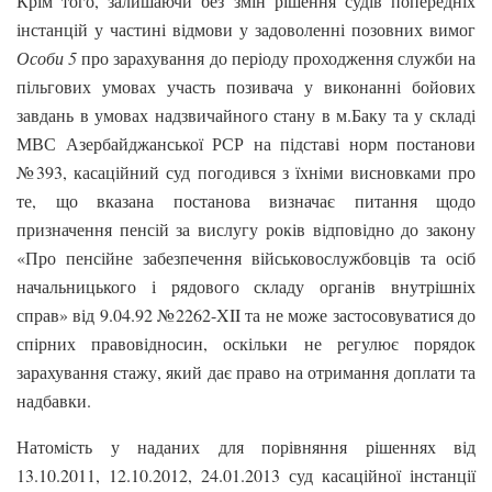
Крім того, залишаючи без змін рішення судів попередніх
інстанцій у частині відмови у задоволенні позовних вимог
Особи 5
про зарахування до періоду проходження служби на
пільгових умовах участь позивача у виконанні бойових
завдань в умовах надзвичайного стану в м.Баку та у складі
МВС Азербайджанської РСР на підставі норм постанови
№393, касаційний суд погодився з їхніми висновками про
те, що вказана постанова визначає питання щодо
призначення пенсій за вислугу років відповідно до закону
«Про пенсійне забезпечення військовослужбовців та осіб
начальницького і рядового складу органів внутрішніх
справ» від 9.04.92 №2262-XII та не може застосовуватися до
спірних правовідносин, оскільки не регулює порядок
зарахування стажу, який дає право на отримання доплати та
надбавки.
Натомість у наданих для порівняння рішеннях від
13.10.2011, 12.10.2012, 24.01.2013 суд касаційної інстанції