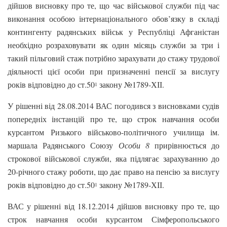
дійшов висновку про те, що час військової служби під час
виконання особою інтернаціонального обов’язку в складі
контингенту радянських військ у Республіці Афганістан
необхідно розраховувати як один місяць служби за три і
такий пільговий стаж потрібно зарахувати до стажу трудової
діяльності цієї особи при призначенні пенсії за вислугу
років відповідно до ст.50
закону №1789-ХІІ.
1
У рішенні від 28.08.2014 ВАС погодився з висновками судів
попередніх інстанцій про те, що строк навчання особи
курсантом Ризького військово-політичного училища ім.
маршала Радянського Союзу
Особи 8
прирівнюється до
строкової військової служби, яка підлягає зарахуванню до
20-річного стажу роботи, що дає право на пенсію за вислугу
років відповідно до ст.50
закону №1789-ХІІ.
1
ВАС у рішенні від 18.12.2014 дійшов висновку про те, що
строк навчання особи курсантом Сімферопольського