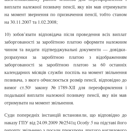
виплати належної позивачу пенсії, яку він мав отримувати
на момент звернення по призначення пенсії, тобто станом
на 30.11.2007 та 1.02.2008;
10) зобов’язати відповідача після проведення всіх виплат
заборгованості за заробітною платою оформити належним
чином та видати підтверджувальні документи — довідки-
розрахунки за заробітною платою з відображенням
заборгованості за заробітною платою за 60 останніх
календарних місяців служби поспіль на момент звільнення
позивача, з якого обчислюється розмір пенсії, відповідно до
вимог ст.50
закону №1789-ХІІ для переоформлення і
1
подальшої виплати належної позивачу пенсії, яку він мав
отримувати на момент звільнення.
Суди попередніх інстанцій встановили, що відповідно до
наказу ГПУ від 24.09.2009 №2541ц
Особу 5
на підставі його
рапорту звільнено з посади прокурора другого наглядового