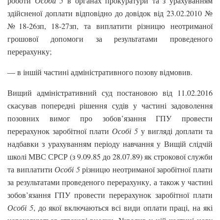
роботи
Особи 5
в органах прокуратури та з урахуванням
здійсненої доплати відповідно до довідок від 23.02.2010 №
№18-26зп, 18-27зп, та виплатити різницю неотриманої
грошової допомоги за результатами проведеного
перерахунку;
— в іншій частині адміністративного позову відмовив.
Вищий адміністративний суд постановою від 11.02.2016
скасував попередні рішення судів у частині задоволення
позовних вимог про зобов’язання ГПУ провести
перерахунок заробітної плати
Особі 5
у вигляді доплати та
надбавки з урахуванням періоду навчання у Вищій слідчій
школі МВС СРСР (з 9.09.85 до 28.07.89) як строкової служби
та виплатити
Особі 5
різницю неотриманої заробітної плати
за результатами проведеного перерахунку, а також у частині
зобов’язання ГПУ провести перерахунок заробітної плати
Особі 5
, до якої включаються всі види оплати праці, на які