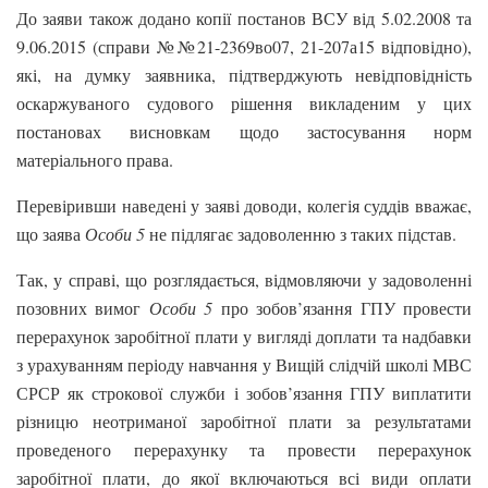
До заяви також додано копії постанов ВСУ від 5.02.2008 та
9.06.2015 (справи №№21-2369во07, 21-207а15 відповідно),
які, на думку заявника, підтверджують невідповідність
оскаржуваного судового рішення викладеним у цих
постановах висновкам щодо застосування норм
матеріального права.
Перевіривши наведені у заяві доводи, колегія суддів вважає,
що заява
Особи 5
не підлягає задоволенню з таких підстав.
Так, у справі, що розглядається, відмовляючи у задоволенні
позовних вимог
Особи 5
про зобов’язання ГПУ провести
перерахунок заробітної плати у вигляді доплати та надбавки
з урахуванням періоду навчання у Вищій слідчій школі МВС
СРСР як строкової служби і зобов’язання ГПУ виплатити
різницю неотриманої заробітної плати за результатами
проведеного перерахунку та провести перерахунок
заробітної плати, до якої включаються всі види оплати