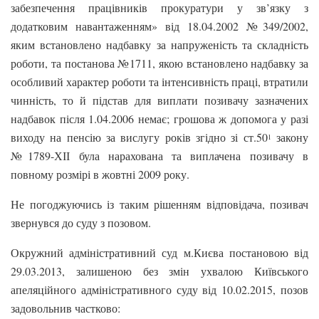
забезпечення працівників прокуратури у зв’язку з
додатковим навантаженням» від 18.04.2002 №349/2002,
яким встановлено надбавку за напруженість та складність
роботи, та постанова №1711, якою встановлено надбавку за
особливий характер роботи та інтенсивність праці, втратили
чинність, то й підстав для виплати позивачу зазначених
надбавок після 1.04.2006 немає; грошова ж допомога у разі
виходу на пенсію за вислугу років згідно зі ст.50
закону
1
№1789-ХІІ була нарахована та виплачена позивачу в
повному розмірі в жовтні 2009 року.
Не погоджуючись із таким рішенням відповідача, позивач
звернувся до суду з позовом.
Окружний адміністративний суд м.Києва постановою від
29.03.2013, залишеною без змін ухвалою Київського
апеляційного адміністративного суду від 10.02.2015, позов
задовольнив частково: