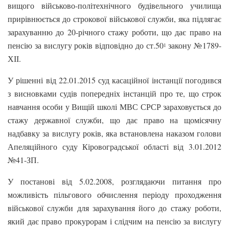
вищого військово-політехнічного будівельного училища
прирівнюється до строкової військової служби, яка підлягає
зарахуванню до 20-річного стажу роботи, що дає право на
пенсію за вислугу років відповідно до ст.50
закону №1789-
1
ХІІ.
У рішенні від 22.01.2015 суд касаційної інстанції погодився
з висновками судів попередніх інстанцій про те, що строк
навчання особи у Вищій школі МВС СРСР зараховується до
стажу державної служби, що дає право на щомісячну
надбавку за вислугу років, яка встановлена наказом голови
Апеляційного суду Кіровоградської області від 3.01.2012
№41-ЗП.
У постанові від 5.02.2008, розглядаючи питання про
можливість пільгового обчислення періоду проходження
військової служби для зарахування його до стажу роботи,
який дає право прокурорам і слідчим на пенсію за вислугу