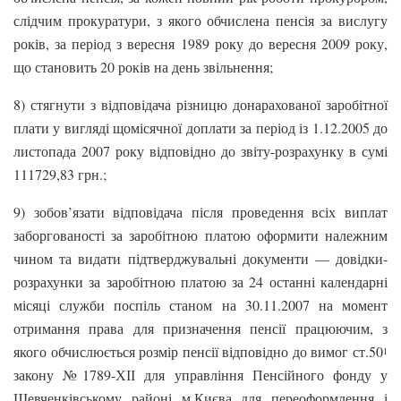
слідчим прокуратури, з якого обчислена пенсія за вислугу
років, за період з вересня 1989 року до вересня 2009 року,
що становить 20 років на день звільнення;
8) стягнути з відповідача різницю донарахованої заробітної
плати у вигляді щомісячної доплати за період із 1.12.2005 до
листопада 2007 року відповідно до звіту-розрахунку в сумі
111729,83 грн.;
9) зобов’язати відповідача після проведення всіх виплат
заборгованості за заробітною платою оформити належним
чином та видати підтверджувальні документи — довідки-
розрахунки за заробітною платою за 24 останні календарні
місяці служби поспіль станом на 30.11.2007 на момент
отримання права для призначення пенсії працюючим, з
якого обчислюється розмір пенсії відповідно до вимог ст.50
1
закону №1789-ХІІ для управління Пенсійного фонду у
Шевченківському районі м.Києва для переоформлення і