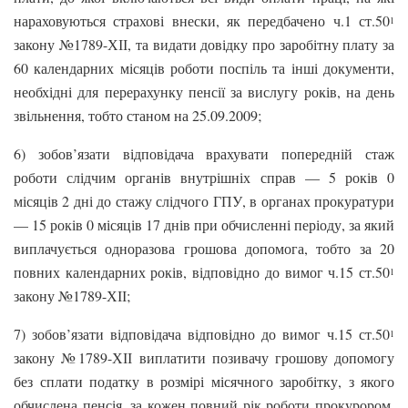
нараховуються страхові внески, як передбачено ч.1 ст.50
1
закону №1789-ХІІ, та видати довідку про заробітну плату за
60 календарних місяців роботи поспіль та інші документи,
необхідні для перерахунку пенсії за вислугу років, на день
звільнення, тобто станом на 25.09.2009;
6) зобов’язати відповідача врахувати попередній стаж
роботи слідчим органів внутрішніх справ — 5 років 0
місяців 2 дні до стажу слідчого ГПУ, в органах прокуратури
— 15 років 0 місяців 17 днів при обчисленні періоду, за який
виплачується одноразова грошова допомога, тобто за 20
повних календарних років, відповідно до вимог ч.15 ст.50
1
закону №1789-ХІІ;
7) зобов’язати відповідача відповідно до вимог ч.15 ст.50
1
закону №1789-ХІІ виплатити позивачу грошову допомогу
без сплати податку в розмірі місячного заробітку, з якого
обчислена пенсія, за кожен повний рік роботи прокурором,