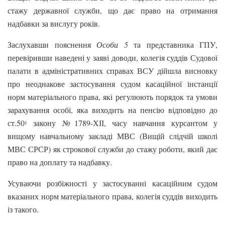
стажу державної служби, що дає право на отримання
надбавки за вислугу років.
Заслухавши пояснення
Особи 5
та представника ГПУ,
перевіривши наведені у заяві доводи, колегія суддів Судової
палати в адміністративних справах ВСУ дійшла висновку
про неоднакове застосування судом касаційної інстанції
норм матеріального права, які регулюють порядок та умови
зарахування особі, яка виходить на пенсію відповідно до
ст.50
закону №1789-ХІІ, часу навчання курсантом у
1
вищому навчальному закладі МВС (Вищій слідчій школі
МВС СРСР) як строкової служби до стажу роботи, який дає
право на доплату та надбавку.
Усуваючи розбіжності у застосуванні касаційним судом
вказаних норм матеріального права, колегія суддів виходить
із такого.