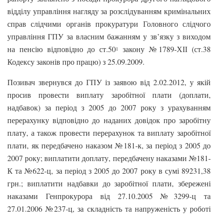
відділу управління нагляду за розслідуванням кримінальних
справ слідчими органів прокуратури Головного слідчого
управління ГПУ за власним бажанням у зв’язку з виходом
на пенсію відповідно до ст.50
закону №1789-ХІІ (ст.38
1
Кодексу законів про працю) з 25.09.2009.
Позивач звернувся до ГПУ із заявою від 2.02.2012, у якій
просив провести виплату заробітної плати (доплати,
надбавок) за період з 2005 до 2007 року з урахуванням
перерахунку відповідно до наданих довідок про заробітну
плату, а також провести перерахунок та виплату заробітної
плати, як передбачено наказом №181-к, за період з 2005 до
2007 року; виплатити доплату, передбачену наказами №181-
К та №622-ц, за період з 2005 до 2007 року в сумі 89231,38
грн.; виплатити надбавки до заробітної плати, збережені
наказами Генпрокурора від 27.10.2005 №3299-ц та
27.01.2006 №237-ц, за складність та напруженість у роботі