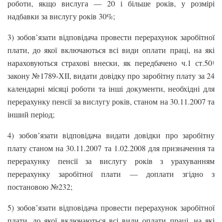
роботи, якщо вислуга — 20 і більше років, у розмірі
надбавки за вислугу років 30%;
3) зобов’язати відповідача провести перерахунок заробітної
плати, до якої включаються всі види оплати праці, на які
нараховуються страхові внески, як передбачено ч.1 ст.50
1
закону №1789-ХІІ, видати довідку про заробітну плату за 24
календарні місяці роботи та інші документи, необхідні для
перерахунку пенсії за вислугу років, станом на 30.11.2007 та
інший період;
4) зобов’язати відповідача видати довідки про заробітну
плату станом на 30.11.2007 та 1.02.2008 для призначення та
перерахунку пенсії за вислугу років з урахуванням
перерахунку заробітної плати — доплати згідно з
постановою №232;
5) зобов’язати відповідача провести перерахунок заробітної
плати, до якої включаються всі види оплати праці, на які