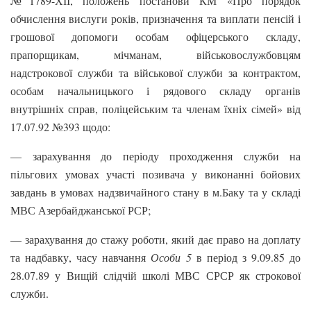
№1789-ХІІ, положень постанови КМ «Про порядок
обчислення вислуги років, призначення та виплати пенсій і
грошової допомоги особам офіцерського складу,
прапорщикам, мічманам, військовослужбовцям
надстрокової служби та військової служби за контрактом,
особам начальницького і рядового складу органів
внутрішніх справ, поліцейським та членам їхніх сімей» від
17.07.92 №393 щодо:
— зарахування до періоду проходження служби на
пільгових умовах участі позивача у виконанні бойових
завдань в умовах надзвичайного стану в м.Баку та у складі
МВС Азербайджанської РСР;
— зарахування до стажу роботи, який дає право на доплату
та надбавку, часу навчання
Особи 5
в період з 9.09.85 до
28.07.89 у Вищій слідчій школі МВС СРСР як строкової
служби.