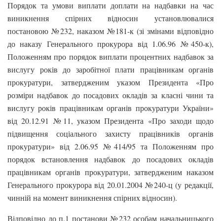
Порядок та умови виплати доплати на надбавки на час
виникнення спірних відносин установлювалися
постановою №232, наказом №181-к (зі змінами відповідно
до наказу Генерального прокурора від 1.06.96 №450-к),
Положенням про порядок виплати процентних надбавок за
вислугу років до заробітної плати працівникам органів
прокуратури, затвердженим указом Президента «Про
розміри надбавок до посадових окладів за класні чини та
вислугу років працівникам органів прокуратури України»
від 20.12.91 №11, указом Президента «Про заходи щодо
підвищення соціального захисту працівників органів
прокуратури» від 2.06.95 №414/95 та Положенням про
порядок встановлення надбавок до посадових окладів
працівникам органів прокуратури, затвердженим наказом
Генерального прокурора від 20.01.2004 №240-ц (у редакції,
чинній на момент виникнення спірних відносин).
Відповідно до п.1 постанови №232 особам начальницького