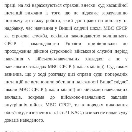
праці, на які нараховуються страхові внески, суд касаційної
інстанції виходив із того, що не підлягає зарахуванню
позивачу до стажу роботи, який дає право на доплату та
надбавку, час навчання у Вищій слідчій школі МВС СРСР
як строкова служба, оскільки законодавство колишнього
СРСР і законодавство України прирівнювало до
проходження дійсної (строкової) військової служби період
навчання у військово-навчальних закладах, а не у
навчальних закладах МВС СРСР (школах міліції). Суд також
зазначив, що у ході розгляду цієї справи суди попередніх
інстанцій не встановили обставин належності Вищої слідчої
школи МВС СРСР (школи міліції) до військово-навчальних
закладів, зокрема до військово-навчальних закладів
внутрішніх військ МВС СРСР, та в порядку виконання
обов’язку, визначеного ч.1 ст.71 КАС, позивач не надав суду
доказів наведеного.