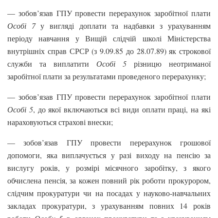
— зобов’язав ГПУ провести перерахунок заробітної плати
Особі 7
у вигляді доплати та надбавки з урахуванням
періоду навчання у Вищій слідчій школі Міністерства
внутрішніх справ СРСР (з 9.09.85 до 28.07.89) як строкової
служби та виплатити
Особі 5
різницю неотриманої
заробітної плати за результатами проведеного перерахунку;
— зобов’язав ГПУ провести перерахунок заробітної плати
Особі 5
, до якої включаються всі види оплати праці, на які
нараховуються страхові внески;
— зобов’язав ГПУ провести перерахунок грошової
допомоги, яка виплачується у разі виходу на пенсію за
вислугу років, у розмірі місячного заробітку, з якого
обчислена пенсія, за кожен повний рік роботи прокурором,
слідчим прокуратури чи на посадах у науково-навчальних
закладах прокуратури, з урахуванням повних 14 років