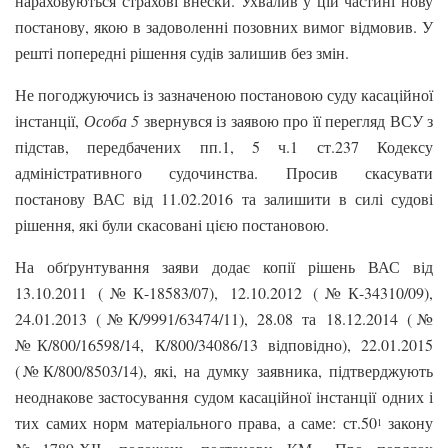
нараховуються страхові внески. Ухвалив у цій частині нову
постанову, якою в задоволенні позовних вимог відмовив. У
решті попередні рішення судів залишив без змін.
Не погоджуючись із зазначеною постановою суду касаційної
інстанції,
Особа 5
звернувся із заявою про її перегляд ВСУ з
підстав, передбачених пп.1, 5 ч.1 ст.237 Кодексу
адміністративного судочинства. Просив скасувати
постанову ВАС від 11.02.2016 та залишити в силі судові
рішення, які були скасовані цією постановою.
На обґрунтування заяви додає копії рішень ВАС від
13.10.2011 (№К-18583/07), 12.10.2012 (№К-34310/09),
24.01.2013 (№К/9991/63474/11), 28.08 та 18.12.2014 (№
№К/800/16598/14, К/800/34086/13 відповідно), 22.01.2015
(№К/800/8503/14), які, на думку заявника, підтверджують
неоднакове застосування судом касаційної інстанції одних і
тих самих норм матеріального права, а саме: ст.50
закону
1