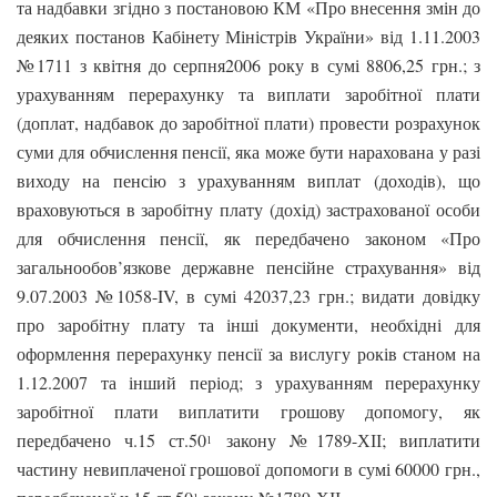
та надбавки згідно з постановою КМ «Про внесення змін до
деяких постанов Кабінету Міністрів України» від 1.11.2003
№1711 з квітня до серпня2006 року в сумі 8806,25 грн.; з
урахуванням перерахунку та виплати заробітної плати
(доплат, надбавок до заробітної плати) провести розрахунок
суми для обчислення пенсії, яка може бути нарахована у разі
виходу на пенсію з урахуванням виплат (доходів), що
враховуються в заробітну плату (дохід) застрахованої особи
для обчислення пенсії, як передбачено законом «Про
загальнообов’язкове державне пенсійне страхування» від
9.07.2003 №1058-IV, в сумі 42037,23 грн.; видати довідку
про заробітну плату та інші документи, необхідні для
оформлення перерахунку пенсії за вислугу років станом на
1.12.2007 та інший період; з урахуванням перерахунку
заробітної плати виплатити грошову допомогу, як
передбачено ч.15 ст.50
закону №1789-ХІІ; виплатити
1
частину невиплаченої грошової допомоги в сумі 60000 грн.,
1