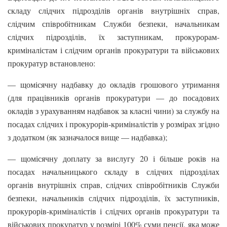
складу слідчих підрозділів органів внутрішніх справ,
слідчим співробітникам Служби безпеки, начальникам
слідчих підрозділів, їх заступникам, прокурорам-
криміналістам і слідчим органів прокуратури та військових
прокуратур встановлено:
— щомісячну надбавку до окладів грошового утримання
(для працівників органів прокуратури — до посадових
окладів з урахуванням надбавок за класні чини) за службу на
посадах слідчих і прокурорів-криміналістів у розмірах згідно
з додатком (як зазначалося вище — надбавка);
— щомісячну доплату за вислугу 20 і більше років на
посадах начальницького складу в слідчих підрозділах
органів внутрішніх справ, слідчих співробітників Служби
безпеки, начальників слідчих підрозділів, їх заступників,
прокурорів-криміналістів і слідчих органів прокуратури та
військових прокуратур у розмірі 100% суми пенсії, яка може