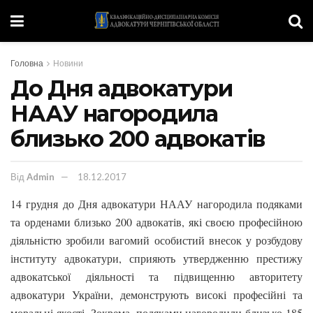
Головна
Новини
До Дня адвокатури
НААУ нагородила
близько 200 адвокатів
Від
Admin
18.12.2017
14 грудня до Дня адвокатури НААУ нагородила подяками
та орденами близько 200 адвокатів, які своєю професійною
діяльністю зробили вагомий особистий внесок у розбудову
інституту адвокатури, сприяють утвердженню престижу
адвокатської діяльності та підвищенню авторитету
адвокатури України, демонструють високі професійні та
моральні якості. Зокрема, подяками нагородили близько 185