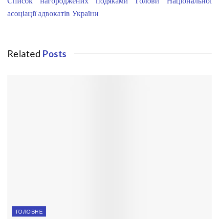
Cписок нагороджених подяками Голови Національної
асоціації адвокатів України
Related
Posts
ГОЛОВНЕ