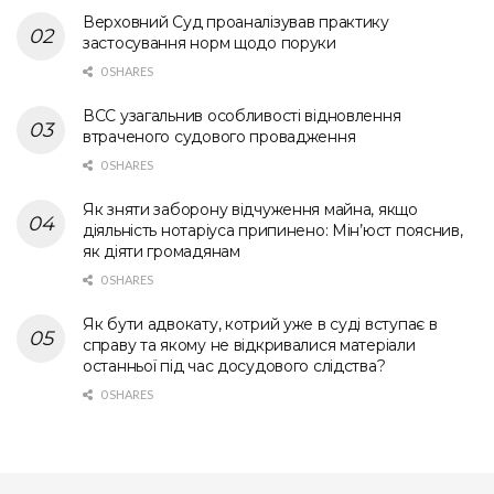
Верховний Суд проаналізував практику
застосування норм щодо поруки
0 SHARES
ВСС узагальнив особливості відновлення
втраченого судового провадження
0 SHARES
Як зняти заборону відчуження майна, якщо
діяльність нотаріуса припинено: Мін’юст пояснив,
як діяти громадянам
0 SHARES
Як бути адвокату, котрий уже в суді вступає в
справу та якому не відкривалися матеріали
останньої під час досудового слідства?
0 SHARES