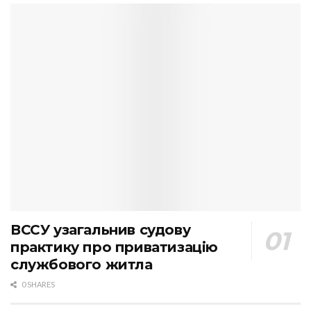
ВССУ узагальнив судову
практику про приватизацію
службового житла
0 SHARES