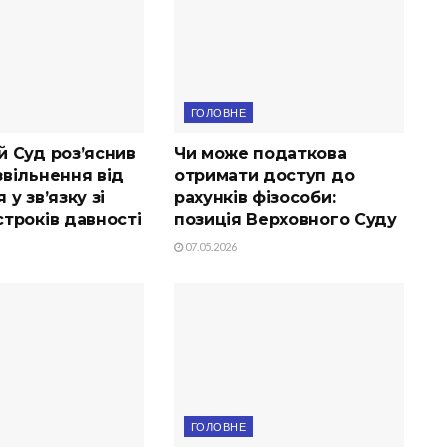
ГОЛОВНЕ
й Суд роз’яснив
Чи може податкова
вільнення від
отримати доступ до
 у зв’язку зі
рахунків фізособи:
троків давності
позиція Верховного Суду
07.05.2026
ГОЛОВНЕ