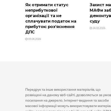
Як отримати статус
Захист ма
неприбуткової
МАФи заб
організації та не
демонтув
сплачувати податок на
суду
прибуток: роз’яснення
24.03.2026
ДПС
05.04.2026
Передрук та інше використання матеріалів, що
розміщені на даному веб-сайті, дозволяється за умо
посилання на джерело. Інтернет-видання та засоби
масової інформації можуть використовувати матеріа