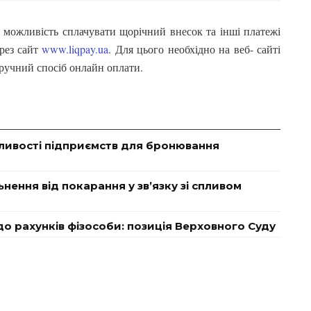
а можливість сплачувати щорічний внесок та інші платежі
ерез сайт
www.liqpay.ua
. Для цього необхідно на веб- сайті
зручний спосіб онлайн оплати.
ливості підприємств для бронювання
нення від покарання у зв’язку зі спливом
о рахунків фізособи: позиція Верховного Суду