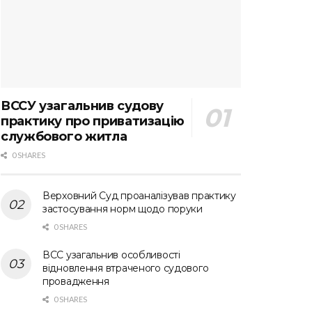
ВССУ узагальнив судову
практику про приватизацію
службового житла
0 SHARES
Верховний Суд проаналізував практику
застосування норм щодо поруки
0 SHARES
ВСС узагальнив особливості
відновлення втраченого судового
провадження
0 SHARES