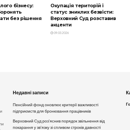
лого бізнесу:
Окупація територій і
оронять
статус зниклих безвісти:
ати без рішення
Верховний Суд розставив
акценти
09.03.2026
Недавні записи
К
Г
Пенсійний фонд оновлює критерії важливості
ви
підприємств для бронювання працівників
Верховний Суд роз’яснив порядок звільнення від
ли
покарання у зв’язку зі спливом строків давності