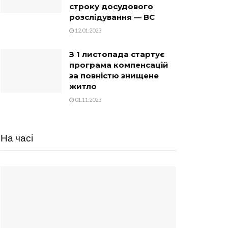
строку досудового
розслідування — ВС
12.01.2023
З 1 листопада стартує
програма компенсацій
за повністю знищене
житло
01.11.2023
На часі