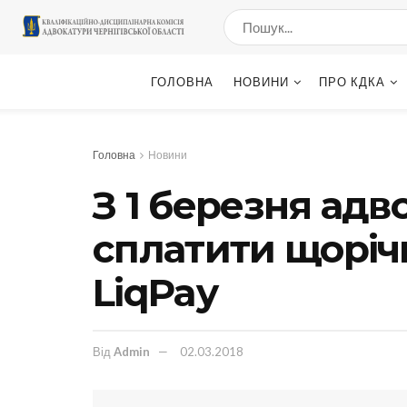
ГОЛОВНА
НОВИНИ
ПРО КДКА
Головна
Новини
З 1 березня ад
сплатити щоріч
LiqPay
Від
Admin
02.03.2018