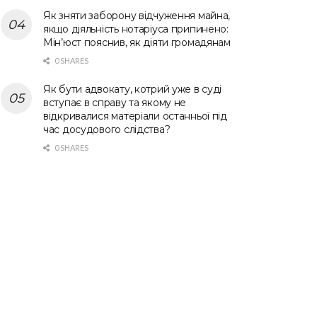
Як зняти заборону відчуження майна,
якщо діяльність нотаріуса припинено:
Мін’юст пояснив, як діяти громадянам
0 SHARES
Як бути адвокату, котрий уже в суді
вступає в справу та якому не
відкривалися матеріали останньої під
час досудового слідства?
0 SHARES