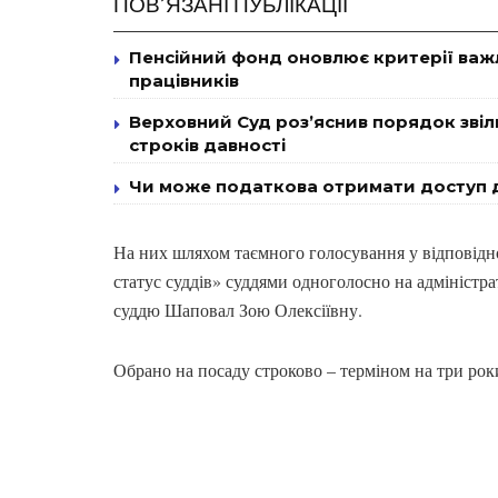
ПОВ’ЯЗАНІ ПУБЛІКАЦІЇ
Пенсійний фонд оновлює критерії важ
працівників
Верховний Суд роз’яснив порядок звіль
строків давності
Чи може податкова отримати доступ д
На них шляхом таємного голосування у відповіднос
статус суддів» суддями одноголосно на адмініст
суддю Шаповал Зою Олексіївну.
Обрано на посаду строково – терміном на три рок