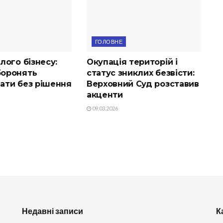
ГОЛОВНЕ
лого бізнесу:
Окупація територій і
оронять
статус зниклих безвісти:
ати без рішення
Верховний Суд розставив
акценти
09.03.2026
Недавні записи
К