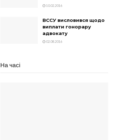
10.02.2016
ВССУ висловився щодо
виплати гонорару
адвокату
02.08.2016
На часі