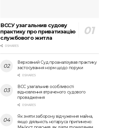
ВССУ узагальнив судову
практику про приватизацію
службового житла
0 SHARES
Верховний Суд проаналізував практику
застосування норм щодо поруки
0 SHARES
ВСС узагальнив особливості
відновлення втраченого судового
провадження
0 SHARES
Як зняти заборону відчуження майна,
якщо діяльність нотаріуса припинено:
Мін’юст пояснив, як діяти громадянам