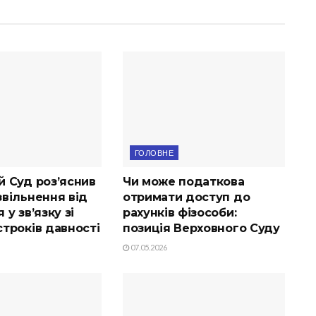
ГОЛОВНЕ
й Суд роз’яснив
Чи може податкова
вільнення від
отримати доступ до
 у зв’язку зі
рахунків фізособи:
троків давності
позиція Верховного Суду
07.05.2026