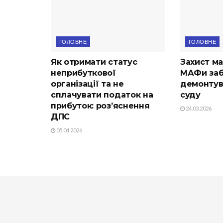
ГОЛОВНЕ
ГОЛОВНЕ
Як отримати статус
Захист ма
неприбуткової
МАФи заб
організації та не
демонтув
сплачувати податок на
суду
прибуток: роз’яснення
24.03.2026
ДПС
05.04.2026