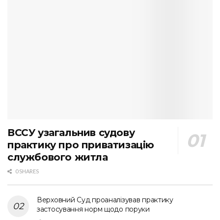
ВССУ узагальнив судову
практику про приватизацію
службового житла
0 SHARES
Верховний Суд проаналізував практику
застосування норм щодо поруки