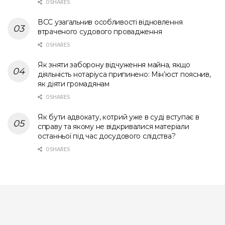
0 SHARES
ВСС узагальнив особливості відновлення
втраченого судового провадження
0 SHARES
Як зняти заборону відчуження майна, якщо
діяльність нотаріуса припинено: Мін’юст пояснив,
як діяти громадянам
0 SHARES
Як бути адвокату, котрий уже в суді вступає в
справу та якому не відкривалися матеріали
останньої під час досудового слідства?
0 SHARES