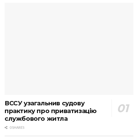
ВССУ узагальнив судову
практику про приватизацію
службового житла
0 SHARES