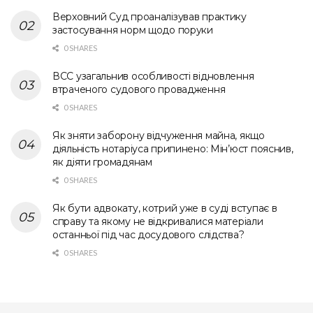
Верховний Суд проаналізував практику
застосування норм щодо поруки
0 SHARES
ВСС узагальнив особливості відновлення
втраченого судового провадження
0 SHARES
Як зняти заборону відчуження майна, якщо
діяльність нотаріуса припинено: Мін’юст пояснив,
як діяти громадянам
0 SHARES
Як бути адвокату, котрий уже в суді вступає в
справу та якому не відкривалися матеріали
останньої під час досудового слідства?
0 SHARES