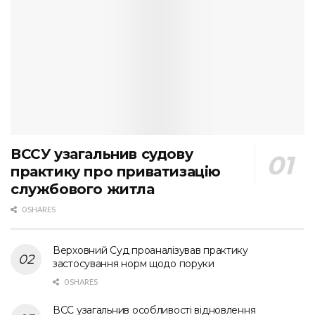
ВССУ узагальнив судову
практику про приватизацію
службового житла
0 SHARES
Верховний Суд проаналізував практику
застосування норм щодо поруки
0 SHARES
ВСС узагальнив особливості відновлення