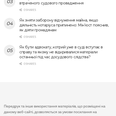
втраченого судового провадження
0 SHARES
Як зняти заборону відчуження майна, якщо
діяльність нотаріуса припинено: Мін’юст пояснив,
як діяти громадянам
0 SHARES
Як бути адвокату, котрий уже в суді вступає в
справу та якому не відкривалися матеріали
останньої під час досудового слідства?
0 SHARES
Передрук та інше використання матеріалів, що розміщені на
даному веб-сайті, дозволяється за умови посилання на