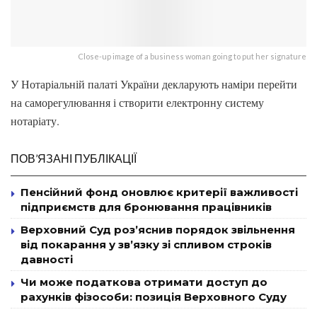
Close-up image of a business woman going to put her signature
У Нотаріальній палаті України декларують наміри перейти
на саморегулювання і створити електронну систему
нотаріату.
ПОВ’ЯЗАНІ ПУБЛІКАЦІЇ
Пенсійний фонд оновлює критерії важливості
підприємств для бронювання працівників
Верховний Суд роз’яснив порядок звільнення
від покарання у зв’язку зі спливом строків
давності
Чи може податкова отримати доступ до
рахунків фізособи: позиція Верховного Суду