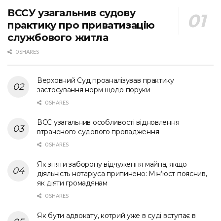
ВССУ узагальнив судову
практику про приватизацію
службового житла
0 SHARES
Верховний Суд проаналізував практику
застосування норм щодо поруки
0 SHARES
ВСС узагальнив особливості відновлення
втраченого судового провадження
0 SHARES
Як зняти заборону відчуження майна, якщо
діяльність нотаріуса припинено: Мін’юст пояснив,
як діяти громадянам
0 SHARES
Як бути адвокату, котрий уже в суді вступає в