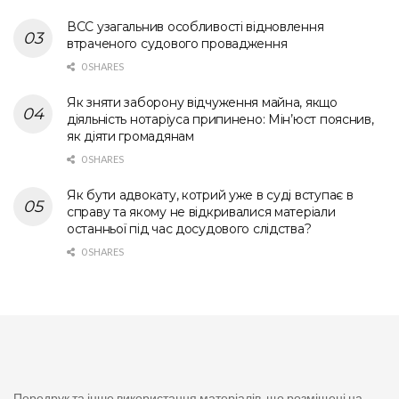
ВСС узагальнив особливості відновлення
втраченого судового провадження
0 SHARES
Як зняти заборону відчуження майна, якщо
діяльність нотаріуса припинено: Мін’юст пояснив,
як діяти громадянам
0 SHARES
Як бути адвокату, котрий уже в суді вступає в
справу та якому не відкривалися матеріали
останньої під час досудового слідства?
0 SHARES
Передрук та інше використання матеріалів, що розміщені на