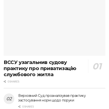
ВССУ узагальнив судову
практику про приватизацію
службового житла
0 SHARES
Верховний Суд проаналізував практику
застосування норм щодо поруки
0 SHARES