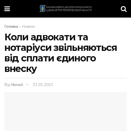
Головна
Новини
Коли адвокати та
нотаріуси звільняються
від сплати єдиного
внеску
Від
Наталі
21.01.2021