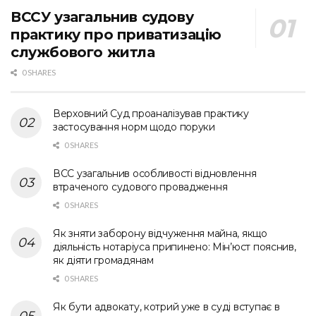
ВССУ узагальнив судову
практику про приватизацію
службового житла
0 SHARES
Верховний Суд проаналізував практику
застосування норм щодо поруки
0 SHARES
ВСС узагальнив особливості відновлення
втраченого судового провадження
0 SHARES
Як зняти заборону відчуження майна, якщо
діяльність нотаріуса припинено: Мін’юст пояснив,
як діяти громадянам
0 SHARES
Як бути адвокату, котрий уже в суді вступає в