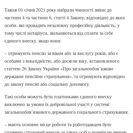
Також 01 січня 2021 року набрали чинності зміни до
частини 4 та частини 6, статті 4 Закону, відповідно до яких
особи, які провадять незалежну професійну діяльність, у
тому числі нотаріуси, звільняються від сплати за себе
єдиного внеску, якщо вони:
– отримують пенсію за віком або за вислугу років, або є
особами з інвалідністю, або досягли віку, встановленого
статтею 26 Закону України «Про загальнообов’язкове
державне пенсійне страхування», та отримують відповідно
до закону пенсію або соціальну допомогу.
Такі особи можуть бути платниками єдиного внеску
виключно за умови їх добровільної участі у системі
загальнообов’язкового державного соціального страхування;
– мають основне місце роботи та роботодавцем було
сплачено страховий внесок за таких осіб у розмірі не менше