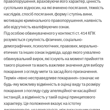
правопорушення, враховуючи його характер, цінність
суспільних відносин, на які вчинено посягання, тяжкість
наслідків, спосіб посягання, форму і ступінь вини,
мотивацію кримінального правопорушення, наявність
або відсутність кваліфікуючих ознак.
Під особою обвинуваченого у контексті ст. 414 КПК
розуміється сукупність фізичних, соціально-
демографічних, психологічних, правових, морально-
етичних та інших ознак індивіда, щодо якого ухвалено
обвинувальний вирок, які існують на момент прийняття
такого рішення та мають важливе значення для вибору
покарання з огляду мети та засад його призначення.
Термін «явно несправедливе покарання» означає не
будь-яку можливу відмінність в оцінці виду та розміру
покарання з погляду суду апеляційної чи касаційної
інстанцій, а відмінність у такій оцінці принципового
характеру. Це положення вказує на істотну
диспропорцію, неадекватність між визначеним судом,