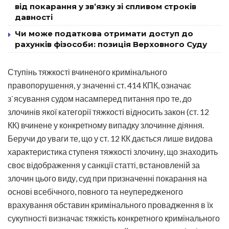
від покарання у зв’язку зі спливом строків
давності
Чи може податкова отримати доступ до
рахунків фізособи: позиція Верховного Суду
Ступінь тяжкості вчиненого кримінального
правопорушення, у значенні ст. 414 КПК, означає
з`ясування судом насамперед питання про те, до
злочинів якої категорії тяжкості відносить закон (ст. 12
КК) вчинене у конкретному випадку злочинне діяння.
Беручи до уваги те, що у ст. 12 КК дається лише видова
характеристика ступеня тяжкості злочину, що знаходить
своє відображення у санкції статті, встановленій за
злочин цього виду, суд при призначенні покарання на
основі всебічного, повного та неупередженого
врахування обставин кримінального провадження в їх
сукупності визначає тяжкість конкретного кримінального