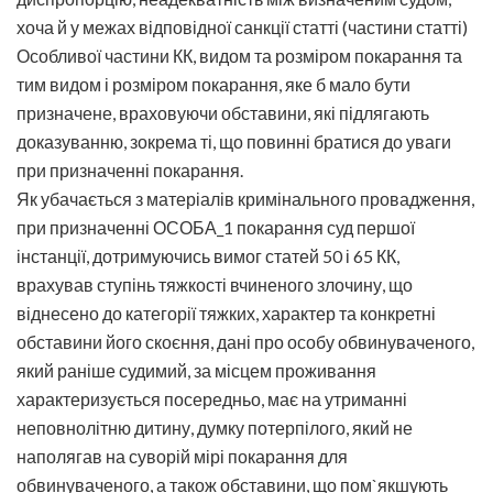
хоча й у межах відповідної санкції статті (частини статті)
Особливої частини КК, видом та розміром покарання та
тим видом і розміром покарання, яке б мало бути
призначене, враховуючи обставини, які підлягають
доказуванню, зокрема ті, що повинні братися до уваги
при призначенні покарання.
Як убачається з матеріалів кримінального провадження,
при призначенні ОСОБА_1 покарання суд першої
інстанції, дотримуючись вимог статей 50 і 65 КК,
врахував ступінь тяжкості вчиненого злочину, що
віднесено до категорії тяжких, характер та конкретні
обставини його скоєння, дані про особу обвинуваченого,
який раніше судимий, за місцем проживання
характеризується посередньо, має на утриманні
неповнолітню дитину, думку потерпілого, який не
наполягав на суворій мірі покарання для
обвинуваченого, а також обставини, що пом`якшують