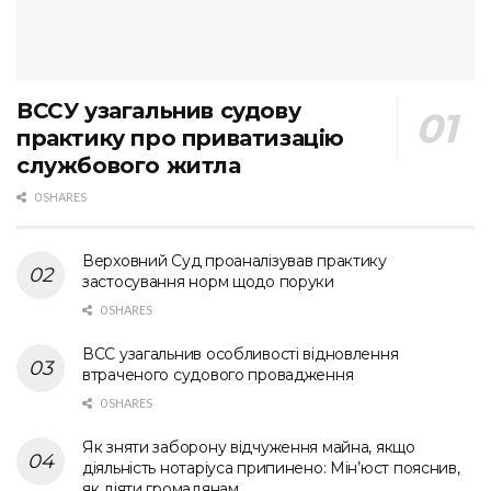
ВССУ узагальнив судову
практику про приватизацію
службового житла
0 SHARES
Верховний Суд проаналізував практику
застосування норм щодо поруки
0 SHARES
ВСС узагальнив особливості відновлення
втраченого судового провадження
0 SHARES
Як зняти заборону відчуження майна, якщо
діяльність нотаріуса припинено: Мін’юст пояснив,
як діяти громадянам