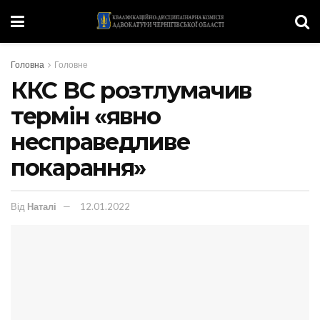
Головна
Головне
ККС ВС розтлумачив
термін «явно
несправедливе
покарання»
Від
Наталі
12.01.2022