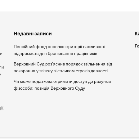
Недавні записи
К
Г
Пенсійний фонд оновлює критерії важливості
ви
підприємств для бронювання працівників
Верховний Суд роз’яснив порядок звільнення від
ли
покарання у зв’язку зі спливом строків давності
А
Чи може податкова отримати доступ до рахунків
фізособи: позиція Верховного Суду
ії.