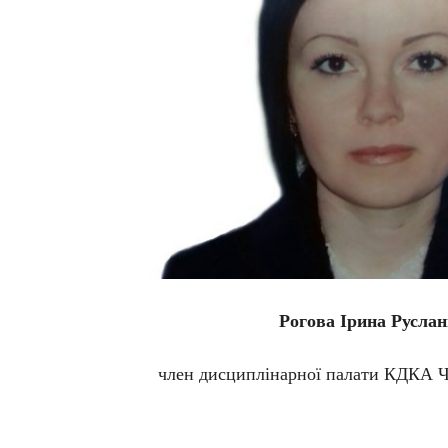
Рогова Ірина Руслан
член дисциплінарної палати КДКА Че