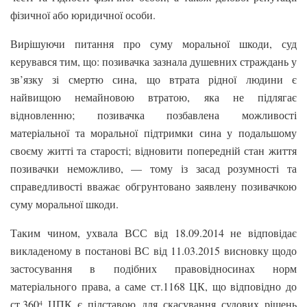
фізичної або юридичної особи.
Вирішуючи питання про суму моральної шкоди, суд
керувався тим, що: позивачка зазнала душевних страждань у
зв’язку зі смертю сина, що втрата рідної людини є
найвищою немайновою втратою, яка не підлягає
відновленню; позивачка позбавлена можливості
матеріальної та моральної підтримки сина у подальшому
своєму житті та старості; відновити попередній стан життя
позивачки неможливо, — тому із засад розумності та
справедливості вважає обгрунтовано заявлену позивачкою
суму моральної шкоди.
Таким чином, ухвала ВСС від 18.09.2014 не відповідає
викладеному в постанові ВС від 11.03.2015 висновку щодо
застосування в подібних правовідносинах норм
матеріального права, а саме ст.1168 ЦК, що відповідно до
ст.360
ЦПК є підставою для скасування судових рішень
4