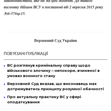
законодавством, яке діє на цей момент. До такого
висновку дійшов ВСУ в постанові від 2 вересня 2015 року
№6-576цс15.
Верховний Суд України
ПОВ’ЯЗАНІ ПУБЛІКАЦІЇ
ВС розглянув кримінальну справу щодо
військового злочину – непокори, вчиненої в
умовах воєнного стану
Верховний Суд вказав, що виконавець має
дотримуватись принципу розумної обачності
Про актуальну практику ВС у сфері
оподаткування