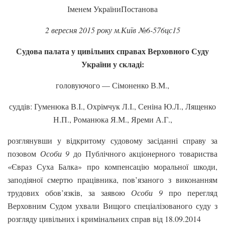
Іменем УкраїниПостанова
2 вересня 2015 року м.Київ №6-576цс15
Судова палата у цивільних справах Верховного Суду
України у складі:
головуючого — Сімоненко В.М.,
суддів: Гуменюка В.І., Охрімчук Л.І., Сеніна Ю.Л., Лященко
Н.П., Романюка Я.М., Яреми А.Г.,
розглянувши у відкритому судовому засіданні справу за
позовом
Особи 9
до Публічного акціонерного товариства
«Євраз Суха Балка» про компенсацію моральної шкоди,
заподіяної смертю працівника, пов’язаного з виконанням
трудових обов’язків, за заявою
Особи 9
про перегляд
Верховним Судом ухвали Вищого спеціалізованого суду з
розгляду цивільних і кримінальних справ від 18.09.2014