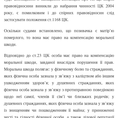
правовідносини виникли до набрання чинності ЦК 2004
року, є помилковим і до спірних правовідносин слід
застосувати положення ст.1168 ЦК.
Оскільки судами встановлено, що позивачка є матір’ю
померлого, то вона має право на компенсацію моральної
шкоди.
Відповідно до ст.23 ЦК особа має право на компенсацію
моральної шкоди, завданої внаслідок порушення її прав.
Моральна шкода полягає: у фізичному болю та стражданнях,
яких фізична особа зазнала у зв’язку з каліцтвом або іншим
ушкодженням здоров’я; у душевних стражданнях, яких
фізична особа зазнала у зв’язку з протиправною поведінкою
щодо неї самої, членів її сім’ї чи близьких родичів; у
душевних стражданнях, яких фізична особа зазнала у зв’язку
із знищенням чи пошкодженням її майна; у приниженні
честі та гідності фізичної особи, а також ділової репутації