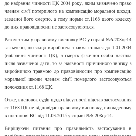
до набрання чинності ЦК 2004 року, яким визначено право
членам сім’ї потерпілого на компенсацію моральної шкоди,
завданої його смертю, а тому норми ст.1168 цього кодексу
до цих правовідносин не застосовуюються.
Разом з тим у правовому висновку ВС у справі №6-208цс14
зазначено, що якщо виробнича травма сталася до 1.01.2004
(набрання чинності ЦК), а смерть фізичної особи настала
після зазначеної дати, то за наявності причинного зв’язку з
виробничою травмою до правовідносин про компенсацію
моральної шкоди членам сім’ї померлого застосовуються
положення ст.1168 ЦК.
Отже, висновок судів щодо відсутності підстав застосування
ст.1168 ЦК не відповідає правовому висновку, викладеному
в постанові ВС від 11.03.2015 у справі №6-208цс14.
Вирішуючи питання про правильність застосування в
подібних правовідносинах зазначених норм матеріального