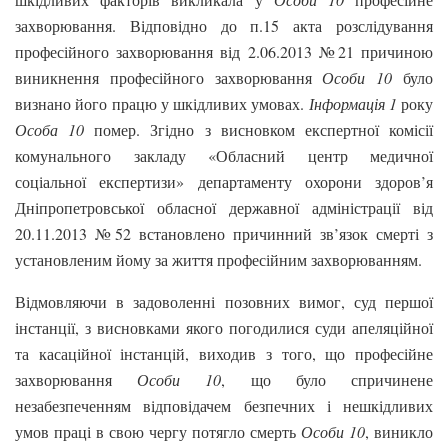
захворювання. Відповідно до п.15 акта розслідування
професійного захворювання від 2.06.2013 №21 причиною
виникнення професійного захворювання
Особи 10
було
визнано його працю у шкідливих умовах.
Інформація 1
року
Особа 10
помер. Згідно з висновком експертної комісії
комунального закладу «Обласний центр медичної
соціальної експертизи» департаменту охорони здоров’я
Дніпропетровської обласної державної адміністрації від
20.11.2013 №52 встановлено причинний зв’язок смерті з
установленим йому за життя професійним захворюванням.
Відмовляючи в задоволенні позовних вимог, суд першої
інстанції, з висновками якого погодилися суди апеляційної
та касаційної інстанцій, виходив з того, що професійне
захворювання
Особи 10
, що було спричинене
незабезпеченням відповідачем безпечних і нешкідливих
умов праці в свою чергу потягло смерть
Особи 10
, виникло