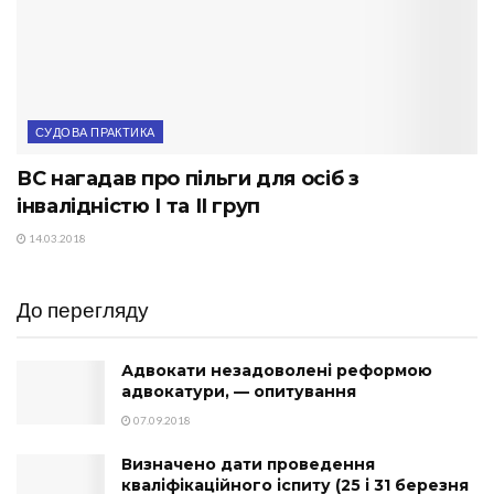
СУДОВА ПРАКТИКА
ВС нагадав про пільги для осіб з
інвалідністю І та ІІ груп
14.03.2018
До перегляду
Адвокати незадоволені реформою
адвокатури, — опитування
07.09.2018
Визначено дати проведення
кваліфікаційного іспиту (25 і 31 березня