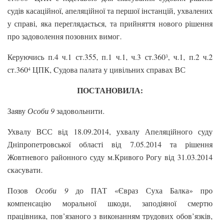
судів касаційної, апеляційної та першої інстанцій, ухвалених
у справі, яка переглядається, та прийняття нового рішення
про задоволення позовних вимог.
Керуючись п.4 ч.1 ст.355, п.1 ч.1, ч.3 ст.360
, ч.1, п.2 ч.2
3
ст.360
ЦПК, Cудова палата у цивільних справах ВС
4
ПОСТАНОВИЛА:
Заяву
Особи 9
задовольнити.
Ухвалу ВСС від 18.09.2014, ухвалу Апеляційного суду
Дніпропетровської області від 7.05.2014 та рішення
Жовтневого районного суду м.Кривого Рогу від 31.03.2014
скасувати.
Позов
Особи 9
до ПАТ «Євраз Суха Балка» про
компенсацію моральної шкоди, заподіяної смертю
працівника, пов’язаного з виконанням трудових обов’язків,