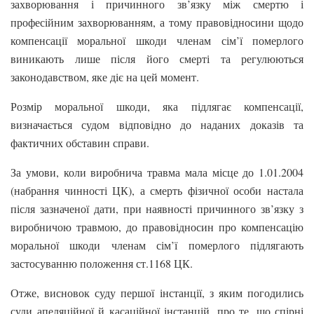
захворювання і причинного зв’язку між смертю і
професійним захворюванням, а тому правовідносини щодо
компенсації моральної шкоди членам сім’ї померлого
виникають лише після його смерті та регулюються
законодавством, яке діє на цей момент.
Розмір моральної шкоди, яка підлягає компенсації,
визначається судом відповідно до наданих доказів та
фактичних обставин справи.
За умови, коли виробнича травма мала місце до 1.01.2004
(набрання чинності ЦК), а смерть фізичної особи настала
після зазначеної дати, при наявності причинного зв’язку з
виробничою травмою, до правовідносин про компенсацію
моральної шкоди членам сім’ї померлого підлягають
застосуванню положення ст.1168 ЦК.
Отже, висновок суду першої інстанції, з яким погодились
суди апеляційної й касаційної інстанцій, про те, що спірні