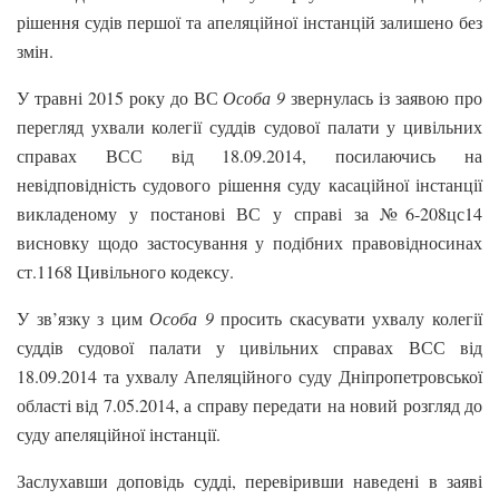
рішення судів першої та апеляційної інстанцій залишено без
змін.
У травні 2015 року до ВС
Особа 9
звернулась із заявою про
перегляд ухвали колегії суддів судової палати у цивільних
справах ВСС від 18.09.2014, посилаючись на
невідповідність судового рішення суду касаційної інстанції
викладеному у постанові ВС у справі за №6-208цс14
висновку щодо застосування у подібних правовідносинах
ст.1168 Цивільного кодексу.
У зв’язку з цим
Особа 9
просить скасувати ухвалу колегії
суддів судової палати у цивільних справах ВСС від
18.09.2014 та ухвалу Апеляційного суду Дніпропетровської
області від 7.05.2014, а справу передати на новий розгляд до
суду апеляційної інстанції.
Заслухавши доповідь судді, перевіривши наведені в заяві