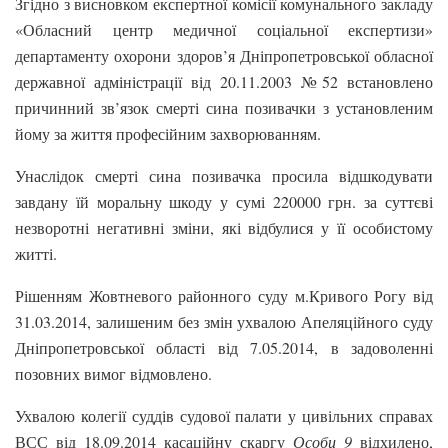
Згідно з висновком експертної комісії комунального закладу
«Обласний центр медичної соціальної експертизи»
департаменту охорони здоров’я Дніпропетровської обласної
державної адміністрації від 20.11.2003 №52 встановлено
причинний зв’язок смерті сина позивачки з установленим
йому за життя професійним захворюванням.
Унаслідок смерті сина позивачка просила відшкодувати
завдану їй моральну шкоду у сумі 220000 грн. за суттєві
незворотні негативні зміни, які відбулися у її особистому
житті.
Рішенням Жовтневого районного суду м.Кривого Рогу від
31.03.2014, залишеним без змін ухвалою Апеляційного суду
Дніпропетровської області від 7.05.2014, в задоволенні
позовних вимог відмовлено.
Ухвалою колегії суддів судової палати у цивільних справах
ВСС від 18.09.2014 касаційну скаргу
Особи 9
відхилено,