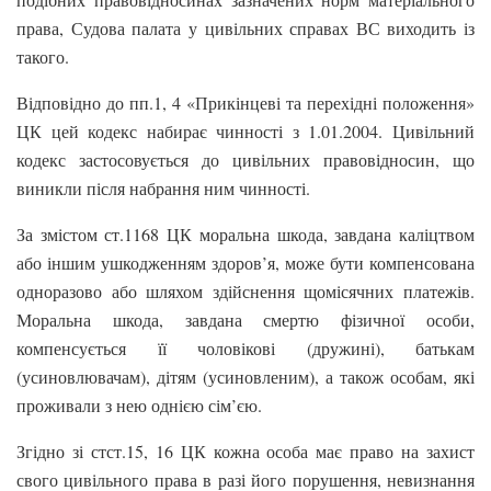
права, Судова палата у цивільних справах ВС виходить із
такого.
Відповідно до пп.1, 4 «Прикінцеві та перехідні положення»
ЦК цей кодекс набирає чинності з 1.01.2004. Цивільний
кодекс застосовується до цивільних правовідносин, що
виникли після набрання ним чинності.
За змістом ст.1168 ЦК моральна шкода, завдана каліцтвом
або іншим ушкодженням здоров’я, може бути компенсована
одноразово або шляхом здійснення щомісячних платежів.
Моральна шкода, завдана смертю фізичної особи,
компенсується її чоловікові (дружині), батькам
(усиновлювачам), дітям (усиновленим), а також особам, які
проживали з нею однією сім’єю.
Згідно зі стст.15, 16 ЦК кожна особа має право на захист
свого цивільного права в разі його порушення, невизнання