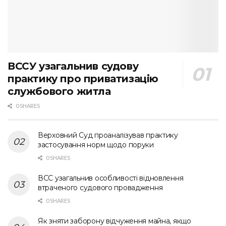
ВССУ узагальнив судову
практику про приватизацію
службового житла
0 SHARES
Верховний Суд проаналізував практику
застосування норм щодо поруки
0 SHARES
ВСС узагальнив особливості відновлення
втраченого судового провадження
0 SHARES
Як зняти заборону відчуження майна, якщо