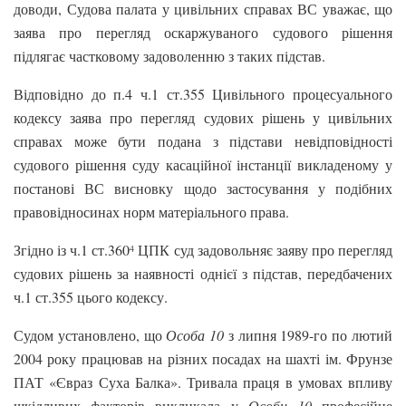
доводи, Судова палата у цивільних справах ВС уважає, що
заява про перегляд оскаржуваного судового рішення
підлягає частковому задоволенню з таких підстав.
Відповідно до п.4 ч.1 ст.355 Цивільного процесуального
кодексу заява про перегляд судових рішень у цивільних
справах може бути подана з підстави невідповідності
судового рішення суду касаційної інстанції викладеному у
постанові ВС висновку щодо застосування у подібних
правовідносинах норм матеріального права.
Згідно із ч.1 ст.360
ЦПК суд задовольняє заяву про перегляд
4
судових рішень за наявності однієї з підстав, передбачених
ч.1 ст.355 цього кодексу.
Судом установлено, що
Особа 10
з липня 1989-го по лютий
2004 року працював на різних посадах на шахті ім. Фрунзе
ПАТ «Євраз Суха Балка». Тривала праця в умовах впливу
шкідливих факторів викликала у
Особи 10
професійне