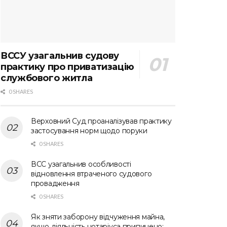
ВССУ узагальнив судову
практику про приватизацію
службового житла
0 SHARES
Верховний Суд проаналізував практику
застосування норм щодо поруки
0 SHARES
ВСС узагальнив особливості
відновлення втраченого судового
провадження
0 SHARES
Як зняти заборону відчуження майна,
якщо діяльність нотаріуса припинено: