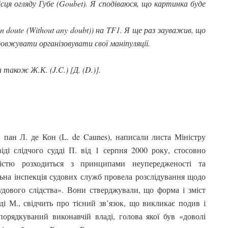
ісця огляду Губе (Goubet). Я сподіваюся, що картинка буде
 doute (Without any doubt)) на TF1. Я ще раз зауважив, що
довжувати організовувати свої маніпуляції.
 також Ж.К. (J.C.) [Д. (D.)].
 пан Л. де Кон (L. de Caunes), написали листа Міністру
іді слідчого судді П. від 1 серпня 2000 року, стосовно
вністю розходиться з принципами неупередженості та
ьна інспекція судових служб провела розслідування щодо
судового слідства». Вони стверджували, що форма і зміст
і М., свідчить про тісний зв’язок, що викликає подив і
порядкуваний виконавчій владі, голова якої був «доволі