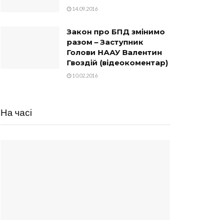
14.09.2016
Закон про БПД змінимо
разом – Заступник
Голови НААУ Валентин
Гвоздій (відеокоментар)
10.02.2016
На часі