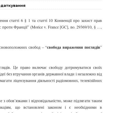
одаткування
ня статті 6 § 1 та статті 10 Конвенції про захист прав
проти Франції” (Morice v. France [GC], no. 29369/10, § …,
свобода вираження поглядів
основоположних свобод – “
”
лядів. Це право включає свободу дотримуватися своїх
ідеї без втручання органів державної влади і незалежно від
агати ліцензування діяльності радіомовних, телевізійних
не з обов’язками і відповідальністю, може підлягати таким
нкціям, що встановлені законом і є необхідними в