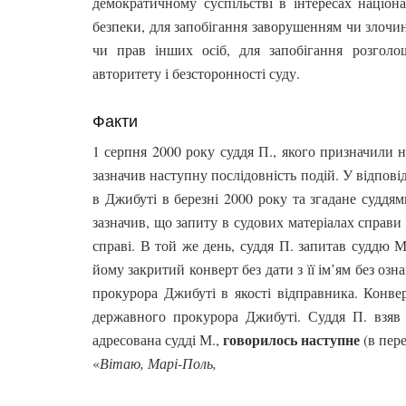
демократичному суспільстві в інтересах націонал
безпеки, для запобігання заворушенням чи злочин
чи прав інших осіб, для запобігання розголо
авторитету і безсторонності суду.
Факти
1 серпня 2000 року суддя П., якого призначили на
зазначив наступну послідовність подій. У відпові
в Джибуті в березні 2000 року та згадане суддям
зазначив, що запиту в судових матеріалах справи 
справі. В той же день, суддя П. запитав суддю М
йому закритий конверт без дати з її ім’ям без озн
прокурора Джибуті в якості відправника. Конвер
державного прокурора Джибуті. Суддя П. взяв 
говорилось наступне
адресована судді М.,
(в пер
«
Вітаю, Марі-Поль,