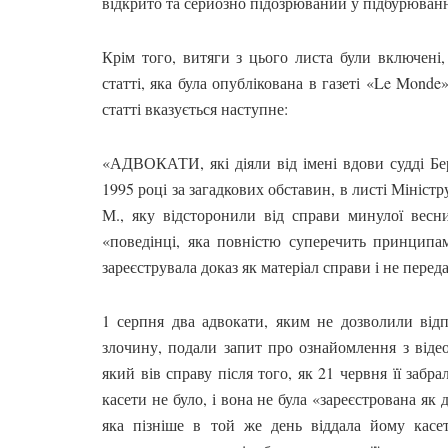
відкрито та серйозно підозрюваний у підбурюванн
Крім того, витяги з цього листа були включені,
статті, яка була опублікована в газеті «Le Monde
статті вказується наступне:
«АДВОКАТИ, які діяли від імені вдови судді Бе
1995 році за загадкових обставин, в листі Мініст
М., яку відсторонили від справи минулої весн
«поведінці, яка повністю суперечить принципам
зареєструвала доказ як матеріал справи і не перед
1 серпня два адвокати, яким не дозволили відп
злочину, подали запит про ознайомлення з відео
який вів справу після того, як 21 червня її забра
касети не було, і вона не була «зареєстрована як 
яка пізніше в той же день віддала йому касет