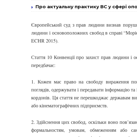
Про актуальну практику ВС у сфері оп
Європейський суд з прав людини визнав порушен
людини і основоположних свобод в справі “Моріс 
ECHR 2015).
Стаття 10 Конвенції про захист прав людини і 
передбачає:
1. Кожен має право на свободу вираження пог
поглядів, одержувати і передавати інформацію та 
кордонів. Ця стаття не перешкоджає державам вим
або кінематографічних підприємств.
2. Здійснення цих свобод, оскільки воно пов’яза
формальностям, умовам, обмеженням або са