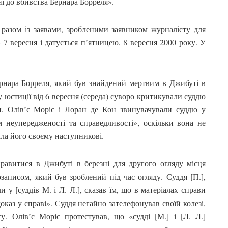
і до вбивства Бернара Борреля».
 разом із заявами, зробленими заявником журналісту для
» 7 вересня і датується п’ятницею, 8 вересня 2000 року. У
рнара Борреля, який був знайдений мертвим в Джибуті в
ру юстиції від 6 вересня (середа) суворо критикували суддю
и. Олів’є Моріс і Лоран де Кон звинувачували суддю у
 неупередженості та справедливості», оскільки вона не
ала його своєму наступникові.
равитися в Джибуті в березні для другого огляду місця
записом, який був зроблений під час огляду. Суддя [П.],
ли у [суддів М. і Л. Л.], сказав їм, що в матеріалах справи
доказ у справі». Суддя негайно зателефонував своїй колезі,
у. Олів’є Моріс протестував, що «судді [М.] і [Л. Л.]