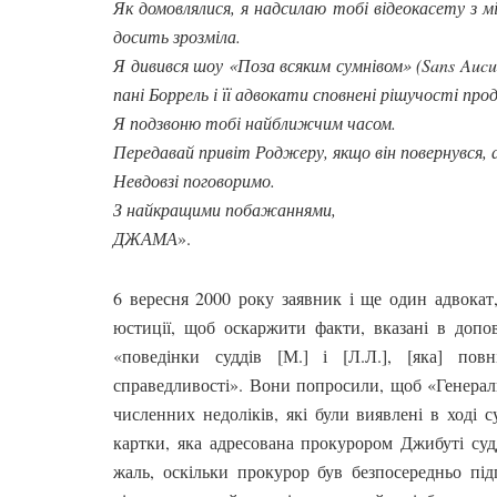
Як домовлялися, я надсилаю тобі відеокасету з м
досить зрозміла.
Я дивився шоу «Поза всяким сумнівом» (Sans Aucun
пані Боррель і її адвокати сповнені рішучості про
Я подзвоню тобі найближчим часом.
Передавай привіт Роджеру, якщо він повернувся, а
Невдовзі поговоримо.
З найкращими побажаннями,
ДЖАМА
».
6 вересня 2000 року заявник і ще один адвокат,
юстиції, щоб оскаржити факти, вказані в допов
«поведінки суддів [М.] і [Л.Л.], [яка] по
справедливості». Вони попросили, щоб «Генерал
численних недоліків, які були виявлені в ході 
картки, яка адресована прокурором Джибуті судд
жаль, оскільки прокурор був безпосередньо під