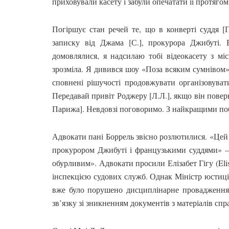
приховували касету і забули опечатати її протягом
Погіршує стан речей те, що в конверті суддя [
записку від Джама [С.], прокурора Джибуті. 
домовлялися, я надсилаю тобі відеокасету з мі
зрозміла. Я дивився шоу «Поза всяким сумнівом» 
сповнені рішучості продовжувати організовуват
Передавай привіт Роджеру [Л.Л.], якщо він поверну
Парижа]. Невдовзі поговоримо. З найкращими п
Адвокати пані Боррель звісно розлютилися. «Цей 
прокурором Джибуті і французькими суддями» –
обурливим». Адвокати просили Елізабет Гігу (Eli
інспекцією судових служб. Однак Міністр юстиції
вже було порушено дисциплінарне провадження
зв’язку зі зникненням документів з матеріалів спр