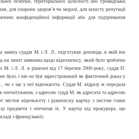
ьної безпеки, територіальної цілісності або громадської
ам, для охорони здоров’я чи моралі, для захисту репутації
шенню конфіденційної інформації або для підтримання
 заміну суддів М. і Л. Л., підготував доповідь, в якій він
дь на запит заявника щодо відеозапису, який було зроблено
и М. і Л. Л. в рішенні від 17 березня 2000 року, суддя П.
не було, і він не був зареєстрований як фактичний доказ у
., чи є ще у неї відеокасета. Суддя М. відразу ж передала
ак опечатування, з адресою судді М. як адресата та адресою
т містив відеокасету і рукописну картку з листом глави
ці предмети і опечатав їх. У картці від прокурора, що
екладі з французької):