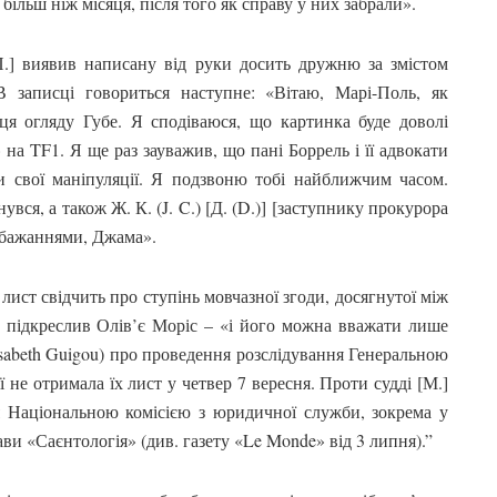
 більш ніж місяця, після того як справу у них забрали».
П.] виявив написану від руки досить дружню за змістом
В записці говориться наступне: «Вітаю, Марі-Поль, як
сця огляду Губе. Я сподіваюся, що картинка буде доволі
на TF1. Я ще раз зауважив, що пані Боррель і її адвокати
и свої маніпуляції. Я подзвоню тобі найближчим часом.
вся, а також Ж. К. (J. C.) [Д. (D.)] [заступнику прокурора
обажаннями, Джама».
лист свідчить про ступінь мовчазної згоди, досягнутої між
 підкреслив Олів’є Моріс – «і його можна вважати лише
sabeth Guigou) про проведення розслідування Генеральною
 не отримала їх лист у четвер 7 вересня. Проти судді [М.]
 Національною комісією з юридичної служби, зокрема у
ави «Саєнтологія» (див. газету «Le Monde» від 3 липня).”