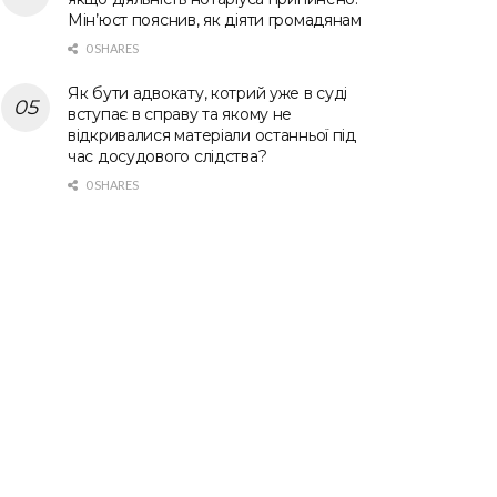
Мін’юст пояснив, як діяти громадянам
0 SHARES
Як бути адвокату, котрий уже в суді
вступає в справу та якому не
відкривалися матеріали останньої під
час досудового слідства?
0 SHARES