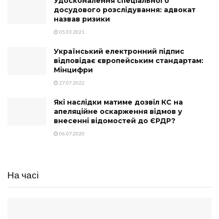
Удосконалення спеціального
досудового розслідування: адвокат
назвав ризики
05.03.2021
Український електронний підпис
відповідає європейським стандартам:
Мінцифри
27.07.2022
Які наслідки матиме дозвіл КС на
апеляційне оскарження відмов у
внесенні відомостей до ЄРДР?
06.07.2020
На часі