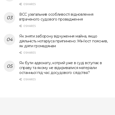
0 SHARES
ВСС узагальнив особливості відновлення
втраченого судового провадження
0 SHARES
Як зняти заборону відчуження майна, якщо
діяльність нотаріуса припинено: Мін’юст пояснив,
як діяти громадянам
0 SHARES
Як бути адвокату, котрий уже в суді вступає в
справу та якому не відкривалися матеріали
останньої під час досудового слідства?
0 SHARES