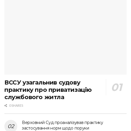
ВССУ узагальнив судову
практику про приватизацію
службового житла
0 SHARES
Верховний Суд проаналізував практику
застосування норм щодо поруки