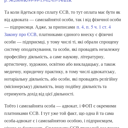
Та коли йдеться про сплату ЄСВ, то тут оплата має бути як
від адвоката — самозайнятої особи, так і від фізичної особи
— підприємця. Адже, за приписами
п. 4, п. 5 ч. 1 ст. 4
Закону про ЄСВ
, платниками єдиного внеску є фізичні
особи — підприємці, у тому числі ті, які обрали спрощену
систему оподаткування, та особи, які провадять незалежну
професійну діяльність, а саме наукову, літературну,
артистичну, художню, освітню або викладацьку, а також
медичну, юридичну практику, в тому числі адвокатську,
нотаріальну діяльність, або особи, які провадять релігійну
(місіонерську) діяльність, іншу подібну діяльність та
отримують дохід від цієї діяльності.
Тобто і самозайнята особа — адвокат, і ФОП є окремими
платниками ЄСВ. I тут уже той факт, що одна й та сама
особа-адвокат є і самозайнятою особою, і підприємцем,
нікого за бентежить. Сплачувати ЄСВ тривалий час таким