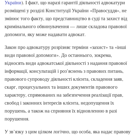
України
). I факт, що наразі гарантії діяльності адвокатури
розміщені у розділі Конституції України «Правосуддя», не
змінює того факту, що представництво в суді та захист від
кримінального обвинувачення — лише складова правової
допомоги, яку може надавати адвокат.
Закон про адвокатуру розрізняє терміни «захист» та «інші
види правової допомоги». До останнього, зокрема,
відносять види адвокатської діяльності з надання правової
інформації, консультацій і роз’яснень з правових питань,
правового супроводу діяльності клієнта, складення заяв,
скарг, процесуальних та інших документів правового
характеру, спрямованих на забезпечення реалізації прав,
свобод і законних інтересів клієнта, недопущення їх
порушень, а також на сприяння їх відновленню в разі
порушення.
У зв’язку з цим цілком логічно, що особа, яка надає правову