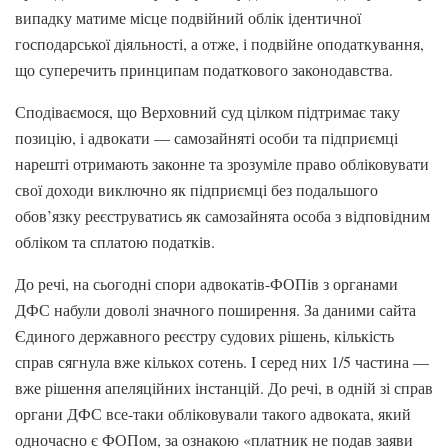
випадку матиме місце подвійний облік ідентичної
господарської діяльності, а отже, і подвійне оподаткування,
що суперечить принципам податкового законодавства.
Сподіваємося, що Верховний суд цілком підтримає таку
позицію, і адвокати — самозайняті особи та підприємці
нарешті отримають законне та зрозуміле право обліковувати
свої доходи виключно як підприємці без подальшого
обов’язку реєструватись як самозайнята особа з відповідним
обліком та сплатою податків.
До речі, на сьогодні спори адвокатів-ФОПів з органами
ДФС набули доволі значного поширення. За даними сайта
Єдиного державного реєстру судових рішень, кількість
справ сягнула вже кількох сотень. I серед них 1/5 частина —
вже рішення апеляційних інстанцій. До речі, в одній зі справ
органи ДФС все-таки обліковували такого адвоката, який
одночасно є ФОПом, за ознакою «платник не подав заяви