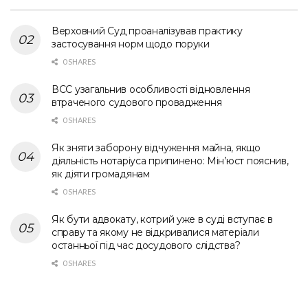
Верховний Суд проаналізував практику
застосування норм щодо поруки
0 SHARES
ВСС узагальнив особливості відновлення
втраченого судового провадження
0 SHARES
Як зняти заборону відчуження майна, якщо
діяльність нотаріуса припинено: Мін’юст пояснив,
як діяти громадянам
0 SHARES
Як бути адвокату, котрий уже в суді вступає в
справу та якому не відкривалися матеріали
останньої під час досудового слідства?
0 SHARES