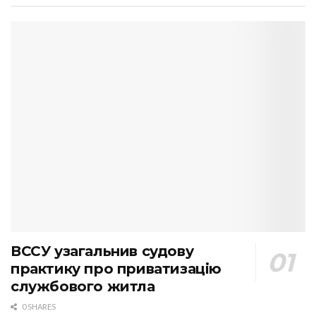
ВССУ узагальнив судову
практику про приватизацію
службового житла
0 SHARES