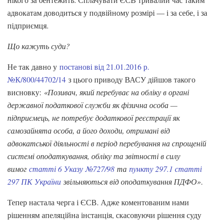
адвокатам доводиться у подвійному розмірі — і за себе, і за
підприємця.
Що кажуть суди?
Не так давно у
постанові від 21.01.2016 р.
№К/800/44702/14
з цього приводу ВАСУ дійшов такого
висновку:
«Позивач, який перебуває на обліку в органі
державної податкової служби як фізична особа —
підприємець, не потребує додаткової реєстрації як
самозайнята особа, а його доходи, отримані від
адвокатської діяльності в період перебування на спрощеній
системі оподаткування, обліку та звітності в силу
вимог
статті 6 Указу №727/98
та
пункту 297.1 статті
297 ПК України
звільняються від оподаткування ПДФО»
.
Тепер настала черга і ЄСВ. Адже коментованим нами
рішенням апеляційна інстанція, скасовуючи рішення суду