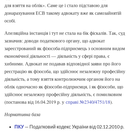
для взяття на облік». Саме це і стало підставою для
донарахування ЕСВ такому адвокату вже як самозайнятій
особі.
Апеляційна інстанція і тут не стала на бік фіскалів. Так, суд
зазначив: доводи податкового органу, що адвокат
зареєстрований як фізособа-підприємець з основним видом
економічної діяльності — діяльність у сфері права, є
хибними. Адвокат не подавав відповідної заяви про його
реєстрацію як фізособа, що здійснює незалежну професійну
діяльність, а тому взяття контролюючим органом його на
облік одночасно як фізособи-підприємця, і як фізособи, що
здійснює незалежну професійну діяльність, є помилковим
(постанова від 16.04.2019 р. у
справі №2340/4751/18
).
Нормативна база
ПКУ
— Податковий кодекс України від 02.12.2010 р.