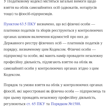
У Податковому кодексі містяться загальні вимоги щодо
взяття на облік самозайнятих осіб (адвокатів, нотаріусів
тощо) та фізосіб-підприємців.
Пунктом 63.5 ПКУ
визначено, що всі фізичні особи —
платники податків та зборів реєструються у контролюючих
органах шляхом включення відомостей про них до
Державного реєстру фізичних осіб — платників податків у
порядку, визначеному цим Кодексом. Фізичні особи —
підприємці та особи, які мають намір провадити незалежну
професійну діяльність, підлягають взяттю на облік як
самозайняті особи у контролюючих органах згідно з цим
Кодексом.
Порядок та умови взяття на облік у контролюючих органах
фізосіб, які зареєстровані як фізична особа — підприємець та
при цьому провадять незалежну професійну діяльність,
регулюються
ст. 65 ПКУ
та
Порядком №1588
.