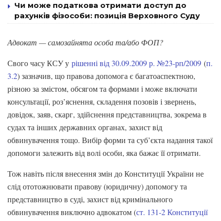
Чи може податкова отримати доступ до
рахунків фізособи: позиція Верховного Суду
Адвокат — самозайнята особа та/або ФОП?
Свого часу КСУ у
рішенні від 30.09.2009 р. №23-рп/2009
(
п.
3.2
) зазначив, що правова допомога є багатоаспектною,
різною за змістом, обсягом та формами і може включати
консультації, роз’яснення, складення позовів і звернень,
довідок, заяв, скарг, здійснення представництва, зокрема в
судах та інших державних органах, захист від
обвинувачення тощо. Вибір форми та суб’єкта надання такої
допомоги залежить від волі особи, яка бажає її отримати.
Тож навіть після внесення змін до Конституції України не
слід ототожнювати правову (юридичну) допомогу та
представництво в суді, захист від кримінального
обвинувачення виключно адвокатом (
ст. 131-2 Конституції