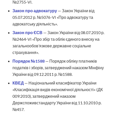
№2755-VI.
Закон про адвокатуру
— Закон України від
05.07.2012 р. №5076-VI «Про адвокатуру та
адвокатську діяльність».
Закон про ЄСВ
— Закон України від 08.07.2010 р.
№2464-VI «Про збір та облік єдиного внеску на
загальнообов’язкове державне соціальне
страхування».
Порядок №1588
— Порядок обліку платників
податків і зборів, затверджений наказом Мінфіну
України від 09.12.2011 р. №1588.
КВЕД
— Національний класифікатор України
«Класифікація видів економічної діяльності» (ДК
009:2010), затверджений наказом
Держспоживстандарту України від 11.10.2010 р.
№457.