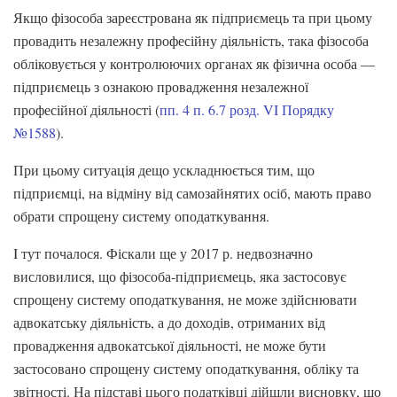
Якщо фізособа зареєстрована як підприємець та при цьому
провадить незалежну професійну діяльність, така фізособа
обліковується у контролюючих органах як фізична особа —
підприємець з ознакою провадження незалежної
професійної діяльності (
пп. 4 п. 6.7 розд. VI Порядку
№1588
).
При цьому ситуація дещо ускладнюється тим, що
підприємці, на відміну від самозайнятих осіб, мають право
обрати спрощену систему оподаткування.
I тут почалося. Фіскали ще у 2017 р. недвозначно
висловилися, що фізособа-підприємець, яка застосовує
спрощену систему оподаткування, не може здійснювати
адвокатську діяльність, а до доходів, отриманих від
провадження адвокатської діяльності, не може бути
застосовано спрощену систему оподаткування, обліку та
звітності. На підставі цього податківці дійшли висновку, що