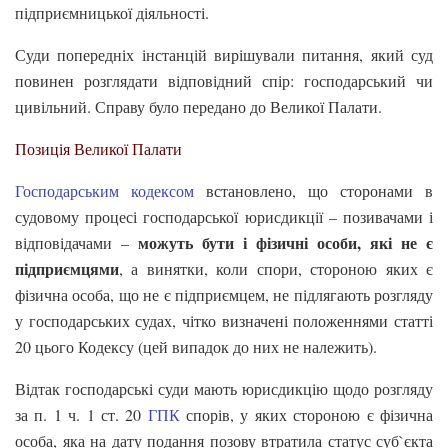
підприємницької діяльності.
Суди попередніх інстанцій вирішували питання, який суд
повинен розглядати відповідний спір: господарський чи
цивільний. Справу було передано до Великої Палати.
Позиція Великої Палати
Господарським кодексом
встановлено, що сторонами в
судовому процесі господарської юрисдикції – позивачами і
можуть бути і фізичні особи, які не є
відповідачами –
підприємцями
, а винятки, коли спори, стороною яких є
фізична особа, що не є підприємцем, не підлягають розгляду
у господарських судах, чітко визначені положеннями статті
20 цього Кодексу (цей випадок до них не належить).
Відтак господарські суди мають юрисдикцію щодо розгляду
за п. 1 ч. 1 ст. 20
ГПК
спорів, у яких стороною є фізична
особа, яка на дату подання позову втратила статус суб`єкта