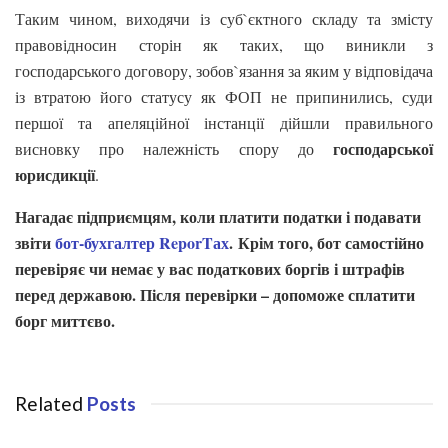
Таким чином, виходячи із суб`єктного складу та змісту
правовідносин сторін як таких, що виникли з
господарського договору, зобов`язання за яким у відповідача
із втратою його статусу як ФОП не припинились, суди
першої та апеляційної інстанції дійшли правильного
господарської
висновку про належність спору до
юрисдикції
.
Нагадає підприємцям, коли платити податки і подавати
звіти
бот-бухгалтер ReporTах
. Крім того, бот самостійно
перевіряє чи немає у вас податкових боргів і штрафів
перед державою. Після перевірки – допоможе сплатити
борг миттєво.
Related
Posts