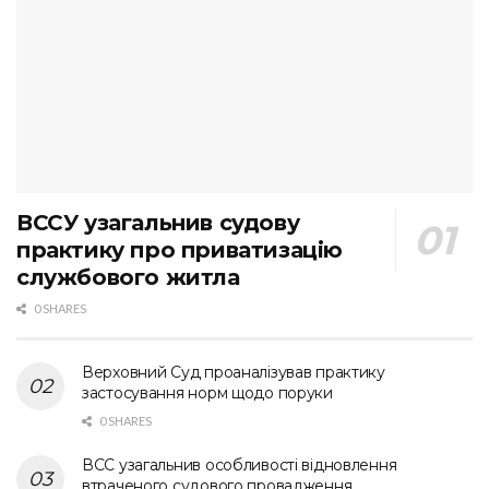
ВССУ узагальнив судову
практику про приватизацію
службового житла
0 SHARES
Верховний Суд проаналізував практику
застосування норм щодо поруки
0 SHARES
ВСС узагальнив особливості відновлення
втраченого судового провадження