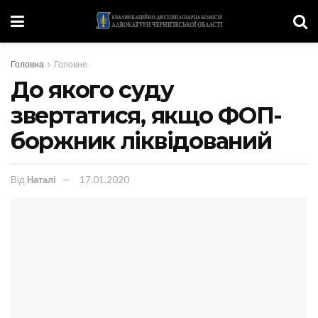
Головна
Головне
До якого суду
звертатися, якщо ФОП-
боржник ліквідований
Від
Наталі
17.01.2020