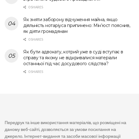
0 SHARES
Як зняти заборону відчуження майна, якщо
діяльність нотаріуса припинено: Мін’юст пояснив,
як діяти громадянам
0 SHARES
Як бути адвокату, котрий уже в суді вступає в
справу та якому не відкривалися матеріали
останньої під час досудового слідства?
0 SHARES
Передрук та інше використання матеріалів, що розміщені на
даному веб-сайті, дозволяється за умови посилання на
джерело. Інтернет-видання та засоби масової інформації