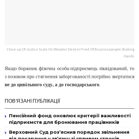
Close-up Of Justice Scale On Wooden Desk In Front Of Businesspeople Shaking
Hands
Якщо боржник фізична особа-підприємець ліквідований, то
з позовом про стягнення заборгованості потрібно звертатися
не до цивільного суду, а до господарського
.
ПОВ’ЯЗАНІ ПУБЛІКАЦІЇ
Пенсійний фонд оновлює критерії важливості
підприємств для бронювання працівників
Верховний Суд роз’яснив порядок звільнення
від покарання у зв’язку зі спливом строків