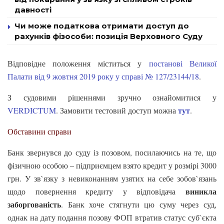
давності
Чи може податкова отримати доступ до
рахунків фізособи: позиція Верховного Суду
Відповідне положення міститься у
постанові Великої
Палати від 9 жовтня 2019 року у справі № 127/23144/18
.
З судовими рішеннями зручно ознайомитися у
тут
VERDICTUM
. Замовити тестовий доступ можна
.
Обставини справи
Банк звернувся до суду із позовом, посилаючись на те, що
фізичною особою – підприємцем взято кредит у розмірі 3000
грн. У зв`язку з невиконанням узятих на себе зобов`язань
виникла
щодо повернення кредиту у відповідача
заборгованість
. Банк хоче стягнути цю суму через суд,
однак на дату подання позову ФОП втратив статус суб`єкта