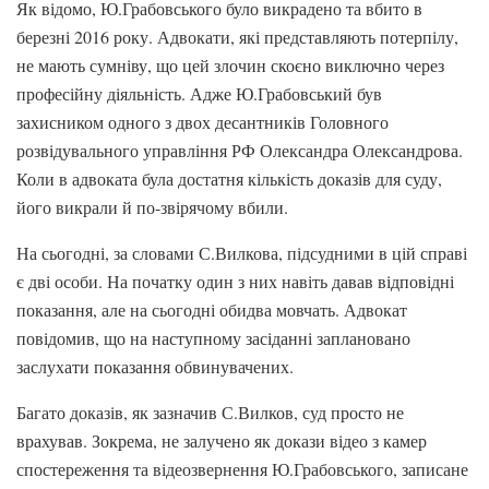
Як відомо, Ю.Грабовського було викрадено та вбито в
березні 2016 року. Адвокати, які представляють потерпілу,
не мають сумніву, що цей злочин скоєно виключно через
професійну діяльність. Адже Ю.Грабовський був
захисником одного з двох десантників Головного
розвідувального управління РФ Олександра Олександрова.
Коли в адвоката була достатня кількість доказів для суду,
його викрали й по-звірячому вбили.
На сьогодні, за словами С.Вилкова, підсудними в цій справі
є дві особи. На початку один з них навіть давав відповідні
показання, але на сьогодні обидва мовчать. Адвокат
повідомив, що на наступному засіданні заплановано
заслухати показання обвинувачених.
Багато доказів, як зазначив С.Вилков, суд просто не
врахував. Зокрема, не залучено як докази відео з камер
спостереження та відеозвернення Ю.Грабовського, записане