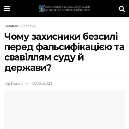
Головна
Головне
Чому захисники безсилі
перед фальсифікацією та
свавіллям суду й
держави?
Від
Наталі
03.06.2021