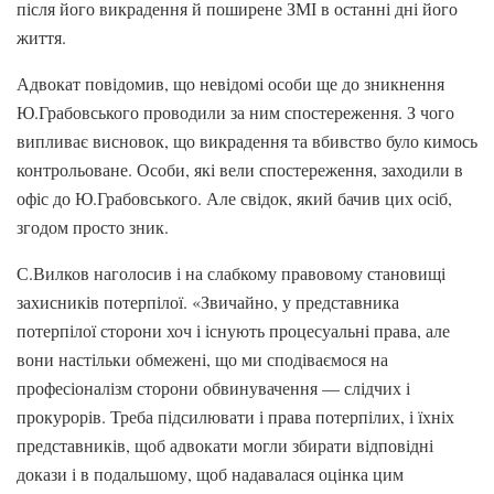
після його викрадення й поширене ЗМІ в останні дні його
життя.
Адвокат повідомив, що невідомі особи ще до зникнення
Ю.Грабовського проводили за ним спостереження. З чого
випливає висновок, що викрадення та вбивство було кимось
контрольоване. Особи, які вели спостереження, заходили в
офіс до Ю.Грабовського. Але свідок, який бачив цих осіб,
згодом просто зник.
С.Вилков наголосив і на слабкому правовому становищі
захисників потерпілої. «Звичайно, у представника
потерпілої сторони хоч і існують процесуальні права, але
вони настільки обмежені, що ми сподіваємося на
професіоналізм сторони обвинувачення — слідчих і
прокурорів. Треба підсилювати і права потерпілих, і їхніх
представників, щоб адвокати могли збирати відповідні
докази і в подальшому, щоб надавалася оцінка цим