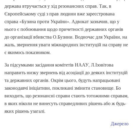
держава втручається у хід резонансних справ. Так, в
Європейському суді з прав людини вже зареєстрована
справа «Бузина проти України». Адвокат зазначив, що у
нього є побоювання щодо причетності державних органів
до організації вбивства О.Бузини. Водночас для України, на
жаль, звернення уваги міжнародних інституцій на справу не
є якимось показником.
За підсумками засідання комітетів НААУ, Л.Ізовітова
направить низку звернень від асоціації до деяких інституцій
та державних органів. Окрім цього, будуть напрацьовані
законодавчі ініціативи, покликані змінити становище. Бо
виходить, що резонансні справи стають тотожними справам,
в яких ніколи не винесуть справедливих рішень або ж будь-
яких рішень узагалі.
Джерело