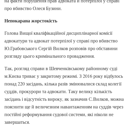
на факти порушення прав адвоката й потерпілої у справі
про вбивство Олеся Бузини.
Непокарана жорстокість
Голова Вищої кваліфікаційної дисциплінарної комісії
адвокатури та адвокат потерпілої у справі про вбивство
Ю.Грабовського Сергій Вилков розповів про обставини
розгляду цього кримінального провадження.
Так, розгляд справи в Шевченківському районному суді
м.Києва триває у закритому режимі. З 2016 року відбулось
понад 220 засідань, кілька разів змінювалися склад колегії
суддів, прокурори та адвокати. Таку велику кількість
засідань і відсутність вироку, як зазначив С.Вилков, можна
пояснити ще й величезним навантаженням на суддів через
постійні реформування судової системи, які ніколи не
завершаться.