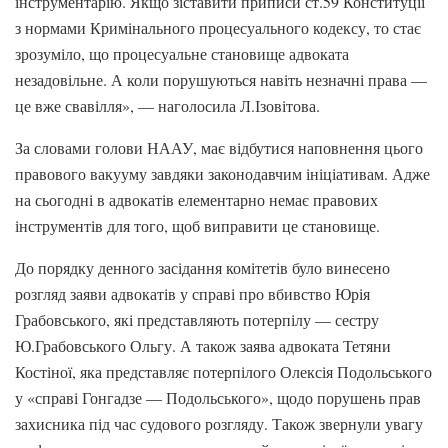
інструментарію. Якщо зіставити приписи ст.59 Конституції
з нормами Кримінального процесуального кодексу, то стає
зрозуміло, що процесуальне становище адвоката
незадовільне. А коли порушуються навіть незначні права —
це вже свавілля», — наголосила Л.Ізовітова.
За словами голови НААУ, має відбутися наповнення цього
правового вакууму завдяки законодавчим ініціативам. Адже
на сьогодні в адвокатів елементарно немає правових
інструментів для того, щоб виправити це становище.
До порядку денного засідання комітетів було винесено
розгляд заяви адвокатів у справі про вбивство Юрія
Грабовського, які представляють потерпілу — сестру
Ю.Грабовського Ольгу. А також заява адвоката Тетяни
Костіної, яка представляє потерпілого Олексія Подольського
у «справі Гонгадзе — Подольського», щодо порушень прав
захисника під час судового розгляду. Також звернули увагу