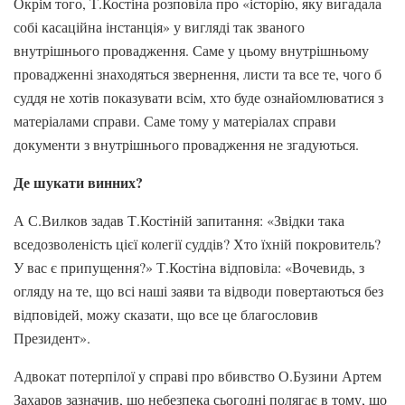
Окрім того, Т.Костіна розповіла про «історію, яку вигадала
собі касаційна інстанція» у вигляді так званого
внутрішнього провадження. Саме у цьому внутрішньому
провадженні знаходяться звернення, листи та все те, чого б
суддя не хотів показувати всім, хто буде ознайомлюватися з
матеріалами справи. Саме тому у матеріалах справи
документи з внутрішнього провадження не згадуються.
Де шукати винних?
А С.Вилков задав Т.Костіній запитання: «Звідки така
вседозволеність цієї колегії суддів? Хто їхній покровитель?
У вас є припущення?» Т.Костіна відповіла: «Вочевидь, з
огляду на те, що всі наші заяви та відводи повертаються без
відповідей, можу сказати, що все це благословив
Президент».
Адвокат потерпілої у справі про вбивство О.Бузини Артем
Захаров зазначив, що небезпека сьогодні полягає в тому, що