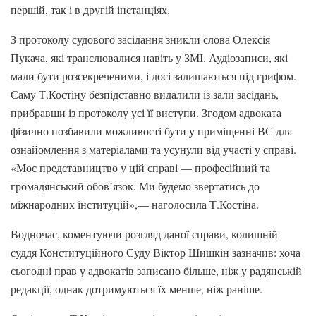
першій, так і в другій інстанціях.
З протоколу судового засідання зникли слова Олексія
Пукача, які транслювалися навіть у ЗМІ. Аудіозаписи, які
мали бути розсекреченими, і досі залишаються під грифом.
Саму Т.Костіну безпідставно видалили із зали засідань,
прибравши із протоколу усі її виступи. Згодом адвоката
фізично позбавили можливості бути у приміщенні ВС для
ознайомлення з матеріалами та усунули від участі у справі.
«Моє представництво у цій справі — професійний та
громадянський обов’язок. Ми будемо звертатись до
міжнародних інституцій»,— наголосила Т.Костіна.
Водночас, коментуючи розгляд даної справи, колишній
суддя Конституційного Суду Віктор Шишкін зазначив: хоча
сьогодні прав у адвокатів записано більше, ніж у радянській
редакції, однак дотримуються їх менше, ніж раніше.