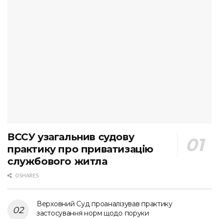
ВССУ узагальнив судову
практику про приватизацію
службового житла
0 SHARES
Верховний Суд проаналізував практику
застосування норм щодо поруки