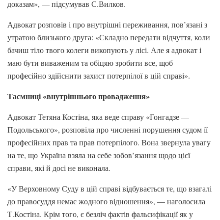
доказам», — підсумував С.Вилков.
Адвокат розповів і про внутрішні переживання, пов’язані з
утратою близького друга: «Складно передати відчуття, коли
бачиш тіло твого колеги викопують у лісі. Але я адвокат і
маю бути виваженим та обіцяю зробити все, щоб
професійно здійснити захист потерпілої в цій справі».
Таємниці «внутрішнього провадження»
Адвокат Тетяна Костіна, яка веде справу «Гонгадзе —
Подольського», розповіла про численні порушення судом її
професійних прав та прав потерпілого. Вона звернула увагу
на те, що Україна взяла на себе зобов’язання щодо цієї
справи, які й досі не виконала.
«У Верховному Суду в цій справі відбувається те, що взагалі
до правосуддя немає жодного відношення», — наголосила
Т.Костіна. Крім того, є безліч фактів фальсифікації як у