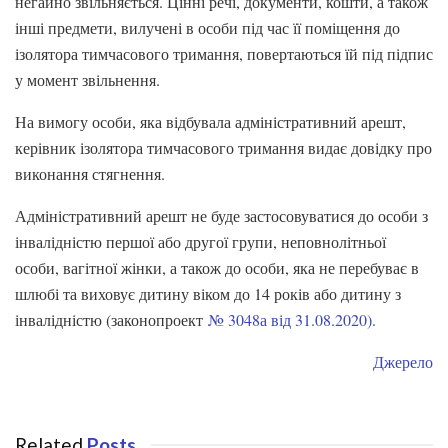
негайно звільняється. Цінні речі, документи, кошти, а також
інші предмети, вилучені в особи під час її поміщення до
ізолятора тимчасового тримання, повертаються їй під підпис
у момент звільнення.
На вимогу особи, яка відбувала адміністративний арешт,
керівник ізолятора тимчасового тримання видає довідку про
виконання стягнення.
Адміністративний арешт не буде застосовуватися до особи з
інвалідністю першої або другої групи, неповнолітньої
особи, вагітної жінки, а також до особи, яка не перебуває в
шлюбі та виховує дитину віком до 14 років або дитину з
інвалідністю (законопроект
№ 3048а від 31.08.2020).
Джерело
Related
Posts