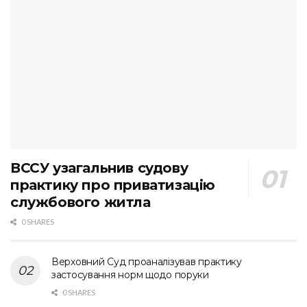
ВССУ узагальнив судову
практику про приватизацію
службового житла
0 SHARES
Верховний Суд проаналізував практику
застосування норм щодо поруки
0 SHARES