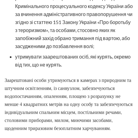
Кримінального процесуального кодексу України або
за вчинення адміністративного правопорушення чи
згідно зі статтею 151 Закону України «Про боротьбу
з тероризмом», та особами, стосовно яких як
запобіжний захід обрано тримання під вартою, або
засудженими до позбавлення волі;
утримувати заарештованих осіб, які курять, окремо
від тих, що не курять.
Заарештовані особи утримуються в камерах з природним та
штучним освітленням, із санвузлом, забезпечуються
водопостачанням, опаленням, площею з розрахунку не
менше 4 квадратних метрів на одну особу та забезпечуються
індивідуальним спальним місцем, постільними речами,
столовими приборами, милом, миючими засобами,
щоденним триразовим безоплатним харчуванням.