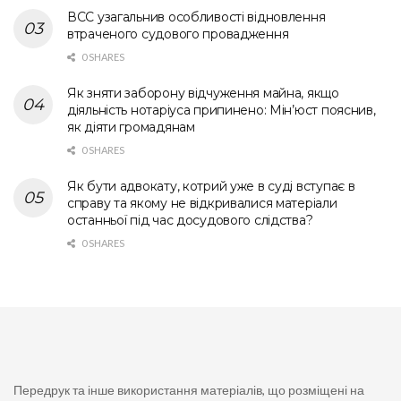
ВСС узагальнив особливості відновлення
втраченого судового провадження
0 SHARES
Як зняти заборону відчуження майна, якщо
діяльність нотаріуса припинено: Мін’юст пояснив,
як діяти громадянам
0 SHARES
Як бути адвокату, котрий уже в суді вступає в
справу та якому не відкривалися матеріали
останньої під час досудового слідства?
0 SHARES
Передрук та інше використання матеріалів, що розміщені на