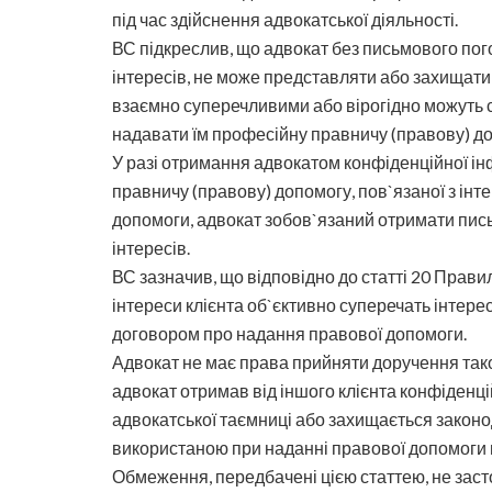
під час здійснення адвокатської діяльності.
ВС підкреслив, що адвокат без письмового пог
інтересів, не може представляти або захищати 
взаємно суперечливими або вірогідно можуть с
надавати їм професійну правничу (правову) д
У разі отримання адвокатом конфіденційної інф
правничу (правову) допомогу, пов`язаної з інт
допомоги, адвокат зобов`язаний отримати пись
інтересів.
ВС зазначив, що відповідно до статті 20 Прав
інтереси клієнта об`єктивно суперечать інтере
договором про надання правової допомоги.
Адвокат не має права прийняти доручення тако
адвокат отримав від іншого клієнта конфіден
адвокатської таємниці або захищається законо
використаною при наданні правової допомоги 
Обмеження, передбачені цією статтею, не зас