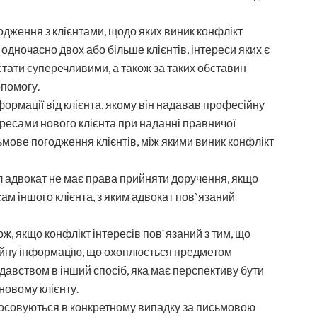
одження з клієнтами, щодо яких виник конфлікт
одночасно двох або більше клієнтів, інтереси яких є
тати суперечливими, а також за таких обставин
опомогу.
ормації від клієнта, якому він надавав професійну
ересами нового клієнта при наданні правничої
мове погодження клієнтів, між якими виник конфлікт
ил адвокат не має права прийняти доручення, якщо
сам іншого клієнта, з яким адвокат пов`язаний
ж, якщо конфлікт інтересів пов`язаний з тим, що
ційну інформацію, що охоплюється предметом
давством в інший спосіб, яка має перспективу бути
новому клієнту.
тосовуються в конкретному випадку за письмовою