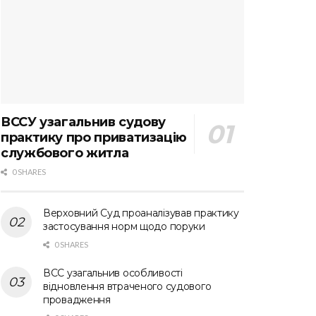
ВССУ узагальнив судову
практику про приватизацію
службового житла
0 SHARES
Верховний Суд проаналізував практику
застосування норм щодо поруки
0 SHARES
ВСС узагальнив особливості
відновлення втраченого судового
провадження