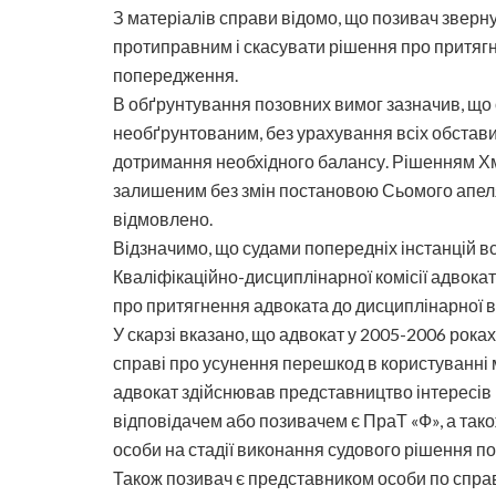
З матеріалів справи відомо, що позивач зверну
протиправним і скасувати рішення про притягн
попередження.
В обґрунтування позовних вимог зазначив, що
необґрунтованим, без урахування всіх обстави
дотримання необхідного балансу. Рішенням Хм
залишеним без змін постановою Сьомого апеляц
відмовлено.
Відзначимо, що судами попередніх інстанцій в
Кваліфікаційно-дисциплінарної комісії адвока
про притягнення адвоката до дисциплінарної в
У скарзі вказано, що адвокат у 2005-2006 рока
справі про усунення перешкод в користуванні 
адвокат здійснював представництво інтересів 
відповідачем або позивачем є ПраТ «Ф», а так
особи на стадії виконання судового рішення п
Також позивач є представником особи по спра