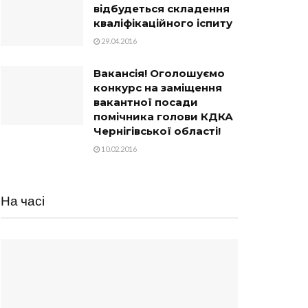
відбудеться складення
кваліфікаційного іспиту
29.04.2016
Вакансія! Оголошуємо
конкурс на заміщення
вакантної посади
помічника голови КДКА
Чернігівської області!
10.02.2016
На часі