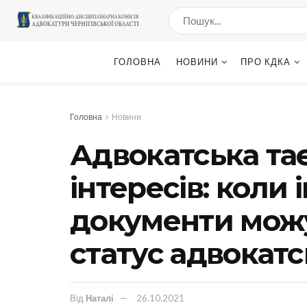
ГОЛОВНА
НОВИНИ
ПРО КДКА
Головна
Новини
Адвокатська та
інтересів: коли
документи можу
статус адвокатс
Від
Наталі
26.10.2021