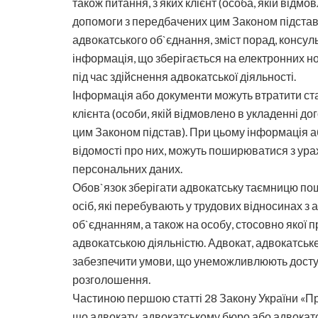
також питання, з яких клієнт (особа, якій відм
допомоги з передбачених цим Законом підстав)
адвокатського об`єднання, зміст порад, консул
інформація, що зберігається на електронних нос
під час здійснення адвокатської діяльності.
Інформація або документи можуть втратити ст
клієнта (особи, якій відмовлено в укладенні 
цим Законом підстав). При цьому інформація або
відомості про них, можуть поширюватися з ура
персональних даних.
Обов`язок зберігати адвокатську таємницю пош
осіб, які перебувають у трудових відносинах з
об`єднанням, а також на особу, стосовно якої 
адвокатською діяльністю. Адвокат, адвокатськ
забезпечити умови, що унеможливлюють доступ 
розголошення.
Частиною першою статті 28 Закону України «Пр
що адвокату, адвокатському бюро або адвокат