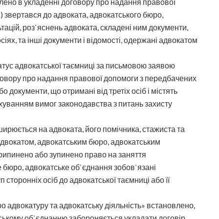
овлено в укладенні договору про надання правової
 звертався до адвоката, адвокатського бюро,
ьтацій, роз`яснень адвоката, складені ним документи,
іях, та інші документи і відомості, одержані адвокатом
атус адвокатської таємниці за письмовою заявою
договору про надання правової допомоги з передбачених
 документи, що отримані від третіх осіб і містять
хуванням вимог законодавства з питань захисту
ирюється на адвоката, його помічника, стажиста та
 адвокатом, адвокатським бюро, адвокатським
припинено або зупинено право на заняття
е бюро, адвокатське об`єднання зобов`язані
сторонніх осіб до адвокатської таємниці або її
о адвокатуру та адвокатську діяльність» встановлено,
ському об`єднанню забороняється укладати договір