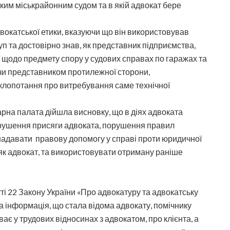
ким міськрайонним судом та в якій адвокат бере
окатської етики, вказуючи що він використовував
п та достовірно знав, як представник підприємства,
ії щодо предмету спору у судових справах по гаражах та
учи представником протилежної сторони,
клопотання про витребування саме технічної
рна палата дійшла висновку, що в діях адвоката
орушення присяги адвоката, порушення правил
а надавати правову допомогу у справі проти юридичної
як адвокат, та використовувати отриману раніше
тті 22 Закону України «Про адвокатуру та адвокатську
а інформація, що стала відома адвокату, помічнику
ває у трудових відносинах з адвокатом, про клієнта, а