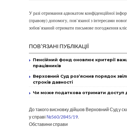
У разі отримання адвокатом конфіденційної інформ
(правову) допомогу, пов`язаної з інтересами ново
зобов`язаний отримати письмове погодження клієн
ПОВ’ЯЗАНІ ПУБЛІКАЦІЇ
Пенсійний фонд оновлює критерії важ
працівників
Верховний Суд роз’яснив порядок звіль
строків давності
Чи може податкова отримати доступ д
До такого висновку дійшов Верховний Суд у скл
у справі
№560/2845/19
.
Обставини справи