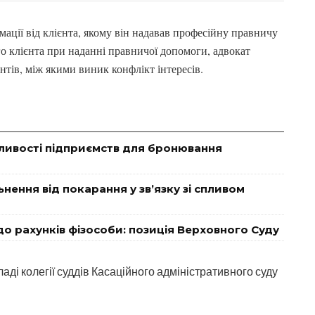
ації від клієнта, якому він надавав професійну правничу
го клієнта при наданні правничої допомоги, адвокат
тів, між якими виник конфлікт інтересів.
ливості підприємств для бронювання
нення від покарання у зв’язку зі спливом
о рахунків фізособи: позиція Верховного Суду
аді колегії суддів Касаційного адміністративного суду