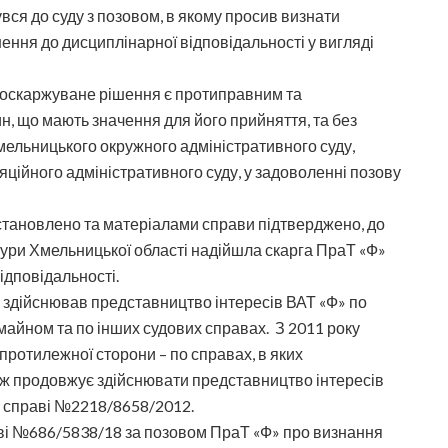
вся до суду з позовом, в якому просив визнати
ення до дисциплінарної відповідальності у вигляді
 оскаржуване рішення є протиправним та
н, що мають значення для його прийняття, та без
ельницького окружного адміністративного суду,
ійного адміністративного суду, у задоволенні позову
становлено та матеріалами справи підтверджено, до
тури Хмельницької області надійшла скарга ПраТ «Ф»
ідповідальності.
х здійснював представництво інтересів ВАТ «Ф» по
майном та по інших судових справах. З 2011 року
протилежної сторони – по справах, в яких
ож продовжує здійснювати представництво інтересів
о справі №2218/8658/2012.
ві №686/5838/18 за позовом ПраТ «Ф» про визнання