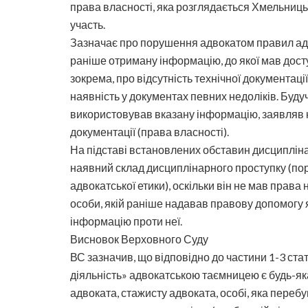
права власності, яка розглядається Хмельниць
участь.
Зазначає про порушення адвокатом правил адв
раніше отриману інформацію, до якої мав досту
зокрема, про відсутність технічної документац
наявність у документах певних недоліків. Буд
використовував вказану інформацію, заявляв 
документації (права власності).
На підставі встановлених обставин дисципліна
наявний склад дисциплінарного проступку (п
адвокатської етики), оскільки він не мав прав
особи, якій раніше надавав правову допомогу 
інформацію проти неї.
Висновок Верховного Суду
ВС зазначив, що відповідно до частини 1-3 ста
діяльність» адвокатською таємницею є будь-як
адвоката, стажисту адвоката, особі, яка перебу