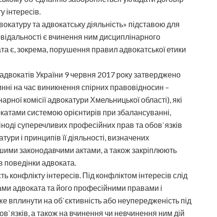
у інтересів.
двокатуру та адвокатську діяльність» підставою для
овідальності є вчинення ним дисциплінарного
а є, зокрема, порушення правил адвокатської етики
 адвокатів України 9 червня 2017 року затверджено
инні на час виникнення спірних правовідносин –
ної комісії адвокатури Хмельницької області), які
катами системою орієнтирів при збалансуванні,
іноді суперечливих професійних прав та обов`язків
тури і принципів її діяльності, визначених
ншими законодавчими актами, а також закріплюють
в поведінки адвоката.
 конфлікту інтересів. Під конфліктом інтересів слід
ами адвоката та його професійними правами і
же вплинути на об`єктивність або неупередженість під
в`язків, а також на вчинення чи невчинення ним дій