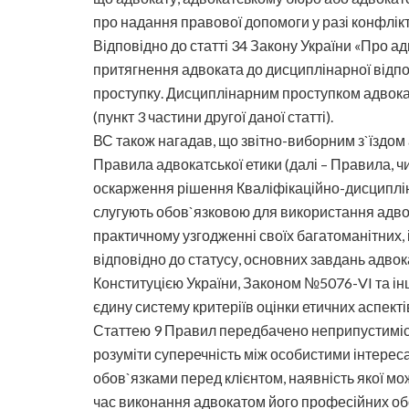
про надання правової допомоги у разі конфлікт
Відповідно до статті 34 Закону України «Про а
притягнення адвоката до дисциплінарної відп
проступку. Дисциплінарним проступком адвокат
(пункт 3 частини другої даної статті).
ВС також нагадав, що звітно-виборним з`їздом
Правила адвокатської етики (далі – Правила, ч
оскарження рішення Кваліфікаційно-дисциплінар
слугують обов`язковою для використання адво
практичному узгодженні своїх багатоманітних, 
відповідно до статусу, основних завдань адвока
Конституцією України, Законом №5076-VI та і
єдину систему критеріїв оцінки етичних аспекті
Статтею 9 Правил передбачено неприпустимість
розуміти суперечність між особистими інтерес
обов`язками перед клієнтом, наявність якої мо
час виконання адвокатом його професійних обо