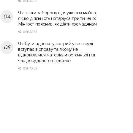
0 SHARES
Як зняти заборону відчуження майна,
якщо діяльність нотаріуса припинено:
Мін’юст пояснив, як діяти громадянам
0 SHARES
Як бути адвокату, котрий уже в суді
вступає в справу та якому не
відкривалися матеріали останньої під
час досудового слідства?
0 SHARES