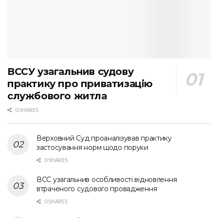
ВССУ узагальнив судову
практику про приватизацію
службового житла
0 SHARES
Верховний Суд проаналізував практику
застосування норм щодо поруки
0 SHARES
ВСС узагальнив особливості відновлення
втраченого судового провадження
0 SHARES