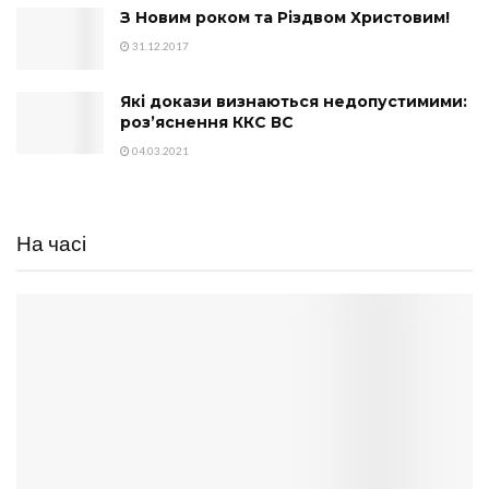
З Новим роком та Різдвом Христовим!
31.12.2017
Які докази визнаються недопустимими:
роз’яснення ККС ВС
04.03.2021
На часі