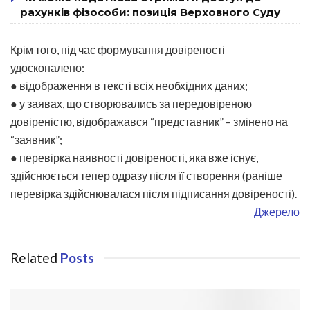
рахунків фізособи: позиція Верховного Суду
Крім того, під час формування довіреності
удосконалено:
● відображення в тексті всіх необхідних даних;
● у заявах, що створювались за передовіреною
довіреністю, відображався “представник” – змінено на
“заявник”;
● перевірка наявності довіреності, яка вже існує,
здійснюється тепер одразу після її створення (раніше
перевірка здійснювалася після підписання довіреності).
Джерело
Related
Posts