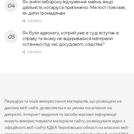
Як зняти заборону відчуження майна, якщо
діяльність нотаріуса припинено: Мін’юст пояснив,
як діяти громадянам
0 SHARES
Як бути адвокату, котрий уже в суді вступає в
справу та якому не відкривалися матеріали
останньої під час досудового слідства?
0 SHARES
Передрук та інше використання матеріалів, що розміщені на
даному веб-сайті, дозволяється за умови посилання на
джерело. Інтернет-видання та засоби масової інформації
можуть використовувати матеріали сайту, розміщувати відео з
офіційного веб-сайту КДКА Чернігівської області на власних веб-
сторінках, за умови гіперпосилання на офіційний веб-сайт КДКА